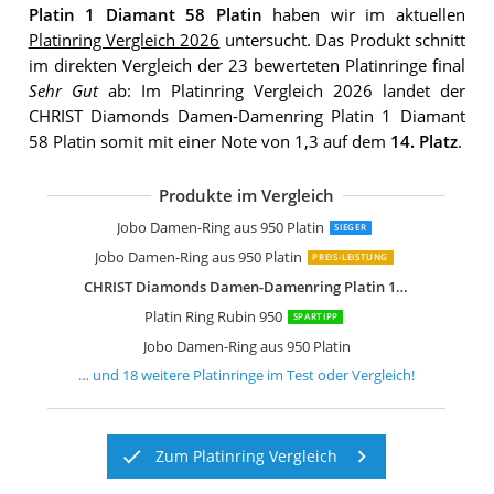
Platin 1 Diamant 58 Platin
haben wir im aktuellen
Platinring Vergleich 2026
untersucht. Das Produkt schnitt
im direkten Vergleich der 23 bewerteten Platinringe final
Sehr Gut
ab: Im Platinring Vergleich 2026 landet der
CHRIST Diamonds Damen-Damenring Platin 1 Diamant
58 Platin somit mit einer Note von 1,3 auf dem
14. Platz
.
Produkte im Vergleich
Jobo Damen-Ring aus 950 Platin
Jobo Damen-Ring aus 950 Platin matt
Jobo Damen-Ring aus 950 Platin matt
Jobo Damen-Ring aus 950 Platin matt
Jobo Damen-Ring aus 950 Platin matt
Jobo Damen-Ring aus 950 Platin
Jobo Damen-Ring aus 950 Platin
Jobo Damen-Ring aus 950 Platin
Jobo Damen-Ring aus 950 Platin matt
Jobo Damen-Ring aus 950 Platin matt
Naava Damen-Ring Platin 950 Diaman
Spannring Platin Ring Diamant 0,10 Ca
Jobo Damen-Ring aus 950 Platin
Platin Ring Aquamarin 950
Platin Ring Peridot 950
Jobo Damen-Ring aus 950 Platin
SIEGER
Jobo Damen-Ring aus 950 Platin
PREIS-LEISTUNG
CHRIST Diamonds Damen-Damenring Platin 1 Diamant 58 Platin
Platin Ring Rubin 950
SPARTIPP
Jobo Damen-Ring aus 950 Platin
… und
18
weitere
Platinringe
im Test oder Vergleich!
Zum Platinring Vergleich