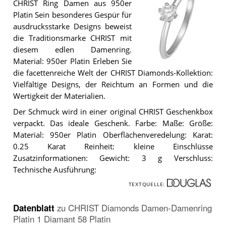
CHRIST Ring Damen aus 950er
Platin Sein besonderes Gespür für
ausdrucksstarke Designs beweist
die Traditionsmarke CHRIST mit
diesem edlen Damenring.
Material: 950er Platin Erleben Sie
Der
die facettenreiche Welt der CHRIST Diamonds-Kollektion:
CHRIST
Diamonds
Vielfältige Designs, der Reichtum an Formen und die
Damen-
Wertigkeit der Materialien.
Damenring
Platin
Der Schmuck wird in einer original CHRIST Geschenkbox
1
verpackt. Das ideale Geschenk. Farbe: Maße: Größe:
Diamant
58
Material: 950er Platin Oberflächenveredelung: Karat:
Platin
0.25 Karat Reinheit: kleine Einschlüsse
.
Zusatzinformationen: Gewicht: 3 g Verschluss:
Technische Ausführung:
TEXTQUELLE:
Datenblatt
zu
CHRIST Diamonds Damen-Damenring
Platin 1 Diamant 58 Platin