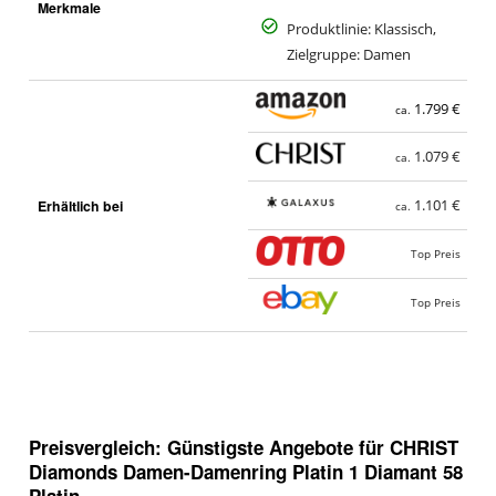
Merkmale
Produktlinie: Klassisch,
Zielgruppe: Damen
1.799 €
ca.
1.079 €
ca.
Erhältlich bei
1.101 €
ca.
Top Preis
Top Preis
Preisvergleich: Günstigste Angebote für
CHRIST
Diamonds Damen-Damenring Platin 1 Diamant 58
Platin