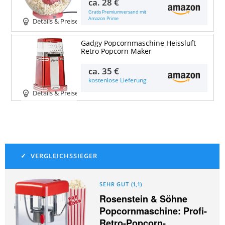
ca.
28 €
Gratis Premiumversand mit
Amazon Prime
Details & Preise
Gadgy Popcornmaschine Heissluft
Retro Popcorn Maker
ca.
35 €
kostenlose Lieferung
Details & Preise
SEHR GUT
(
1,1
)
Rosenstein & Söhne
Popcornmaschine: Profi-
Retro-Popcorn-