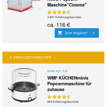
Maschine"Cinema"
2.841
Erfahrungsberichte
ca.
116 €
Zum Angebot
SEHR GUT
(
1,4
)
WMF KÜCHENminis
Popcornmaschine für
zuhause
864
Erfahrungsberichte