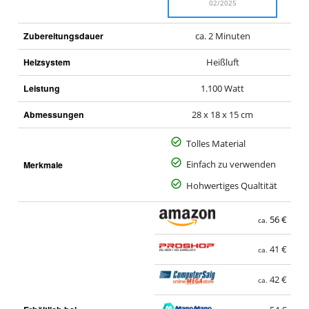
02/2025
Zubereitungsdauer
ca. 2 Minuten
Heizsystem
Heißluft
Leistung
1.100 Watt
Abmessungen
28 x 18 x 15 cm
Tolles Material
Merkmale
Einfach zu verwenden
Hohwertiges Qualtität
56 €
ca.
41 €
ca.
42 €
ca.