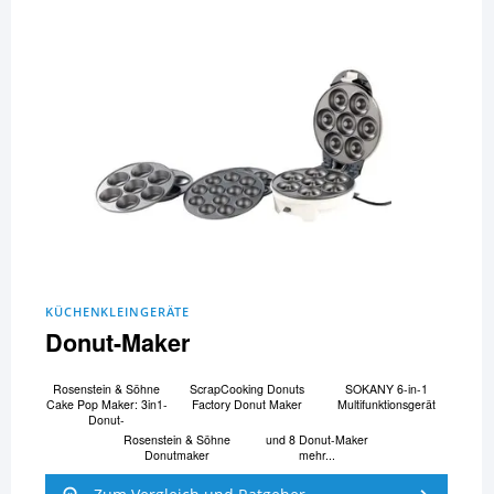
KÜCHENKLEINGERÄTE
Donut-Maker
Rosenstein & Söhne
ScrapCooking Donuts
SOKANY 6-in-1
Cake Pop Maker: 3in1-
Factory Donut Maker
Multifunktionsgerät
Donut-
Rosenstein & Söhne
und 8 Donut-Maker
Donutmaker
mehr...