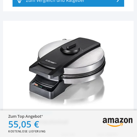
Zum Vergleich und Ratgeber
KÜCHENKLEINGERÄTE
Zum Top Angebot
Hörnchenautomat
55,05 €
KOSTENLOSE LIEFERUNG
Cloer 2898EF
Cloer 281
Cloer 289ESR