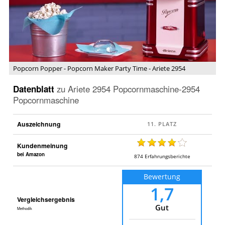
Maker
Party
Time
-
Ariete
2954
Popcorn Popper - Popcorn Maker Party Time - Ariete 2954
Datenblatt
zu
Ariete 2954 Popcornmaschine-2954
Popcornmaschine
Auszeichnung
Kundenmeinung
bei Amazon
874
Erfahrungsberichte
Bewertung
1,7
Vergleichsergebnis
Gut
Methodik