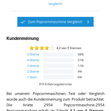
Vergleich!
Zum Popcornmaschine Vergleich
Kundenmeinung
4,2
von 5 Sternen
5
Sterne
58
%
4
Sterne
21
%
3
Sterne
11
%
2
Sterne
4
%
1
Stern
6
%
874
Erfahrungsberichte
Bei unserem
Popcornmaschinen
Test oder Vergleich
wurde auch die Kundenmeinung zum Produkt betrachtet.
Die
Ariete 2954 Popcornmaschine-2954
Popcornmaschine
erhält im Schnitt
4,2
von 5 Sternen
.