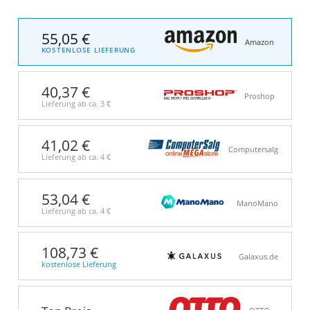
55,05 €
Amazon
KOSTENLOSE LIEFERUNG
40,37 €
Proshop
Lieferung ab ca.
3 €
41,02 €
Computersalg
Lieferung ab ca.
4 €
53,04 €
ManoMano
Lieferung ab ca.
4 €
108,73 €
Galaxus.de
kostenlose Lieferung