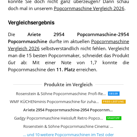
konnte Sie doch nicht ganz überzeugen? Dann schau
doch mal in unserem
Popcornmaschine Vergleich 2026
.
Vergleichsergebnis
Die
Ariete 2954 Popcornmaschine-2954
Popcornmaschine
durfte im aktuellen
Popcornmaschine
Vergleich 2026
selbstverständlich nicht fehlen. Vergleicht
man die 15 besten Popcornmaker, schneidet das Produkt
Gut
ab: Mit einer Note von 1,7 konnte die
Popcornmaschine den
11. Platz
erreichen.
Produkte im Vergleich
Gadgy Popcorn Maschine Retro Popc
Gadgy Popcornmaschine l 800W Popc
Jago Popcornmaschine Retro
celexon CinePop CP1000 Popcorn-Ma
Russell Hobbs Popcornmaschine Fies
Rosenstein & Söhne Popcornmaschine: Profi-Retro-Popcorn-Maschine"Cinema"
SIEGER
WMF KÜCHENminis Popcornmaschine für zuhause
PREIS-LEISTUNG
Ariete 2954 Popcornmaschine-2954 Popcornmaschine
Gadgy Popcornmaschine Heissluft Retro Popcorn Maker
SPARTIPP
Rosenstein & Söhne Popcornmaschine Cinema: Profi-Popcorn-Maschine"Cinema"
… und
10
weitere
Popcornmaschinen
im Test oder