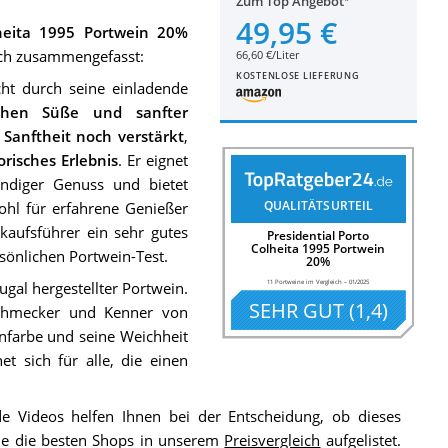
Zum Top Angebot
49,95 €
lheita 1995 Portwein 20%
tlich zusammengefasst:
66,60 €/Liter
KOSTENLOSE LIEFERUNG
cht durch seine einladende
schen Süße und sanfter
e
Sanftheit noch verstärkt
,
orisches Erlebnis
. Er eignet
ändiger Genuss und bietet
QUALITÄTSURTEIL
ohl für erfahrene Genießer
nkaufsführer ein sehr gutes
Presidential Porto
Colheita 1995 Portwein
sönlichen Portwein-Test.
20%
11 Portweine im Vergleich
–
01/2025
ugal hergestellter Portwein.
SEHR GUT
(
1,4
)
schmecker und Kenner von
infarbe und seine Weichheit
t sich für alle, die einen
 Videos helfen Ihnen bei der Entscheidung, ob dieses
 Sie die besten Shops in unserem
Preisvergleich
aufgelistet.