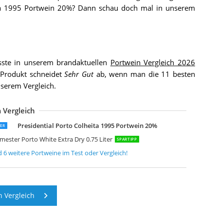
ita 1995 Portwein 20%? Dann schau doch mal in unserem
te in unserem brandaktuellen
Portwein Vergleich 2026
 Produkt schneidet
Sehr Gut
ab, wenn man die 11 besten
serem Vergleich.
 Vergleich
oyal Oporto 20 Jahre Portwein in Geschenkverpackung
aylor's Port TAYLOR'S 325 Anniversary Limited Edition Reserve Tawny Portw
alva Colheita Port 1990
amos Pinto RP 10 Tawny Quinta da Ervamoira 10 Years Portwein
urmester Tawny Port 10 Jahre
aldouro Tawny 10 Years
Presidential Porto Colheita 1995 Portwein 20%
GER
mester Porto White Extra Dry 0.75 Liter
SPARTIPP
d
6
weitere
Portweine
im Test oder Vergleich!
 Vergleich