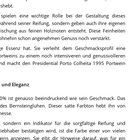
shebt.
spielen eine wichtige Rolle bei der Gestaltung dieses
 während seiner Reifung, sondern geben auch ihre eigenen
chung aus feinen Holznoten entsteht. Diese Feinheiten
ohnehin schon angenehmen Genuss noch verstärkt.
e Essenz hat. Sie verleiht dem Geschmacksprofil eine
ortweins zu einem noch intensiveren und genussvolleren
 und macht den Presidential Porto Colheita 1995 Portwein
t und Eleganz
 20% ist genauso beeindruckend wie sein Geschmack. Das
ndes Bernsteinglühen. Dieser satte Farbton hebt ihn von
nesse.
 sondern ein Indikator für die sorgfältige Reifung und
liebhaber bestätigen wird, ist die Farbe einer von vielen
eins anzeigen. Sie gibt dir Hinweise darauf, was für ein