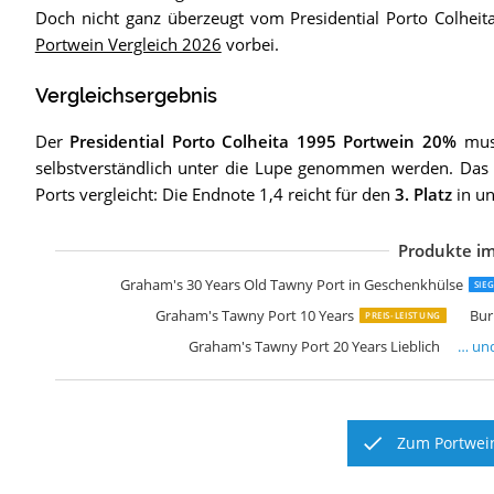
Doch nicht ganz überzeugt vom Presidential Porto Colhe
Portwein Vergleich 2026
vorbei.
Vergleichsergebnis
Der
Presidential Porto Colheita 1995 Portwein 20%
muss
selbstverständlich unter die Lupe genommen werden. Das
Ports vergleicht: Die Endnote 1,4 reicht für den
3. Platz
in un
Produkte im
R
T
D
R
B
V
Graham's 30 Years Old Tawny Port in Geschenkhülse
SIE
Graham's Tawny Port 10 Years
Bur
PREIS-LEISTUNG
Graham's Tawny Port 20 Years Lieblich
… un
Zum Portwein