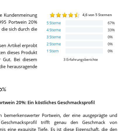
die Kundenmeinung
4,6
von 5 Sternen
 1995 Portwein 20%
5
Sterne
67
%
 die sich durch die
4
Sterne
33
%
3
Sterne
0
%
2
Sterne
0
%
en Artikel erprobt
1
Stern
0
%
en dieses Produkt
r Gut. Bei diesem
3
Erfahrungsberichte
 die herausragende
20%
Portwein 20%: Ein köstliches Geschmacksprofil
in bemerkenswerter Portwein, der eine ausgeprägte und
e Geschmacksprofil trifft genau den Geschmack von
 eine exquisite Tiefe. Es ist diese Eigenschaft, die den