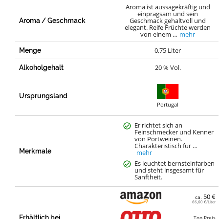
Aroma ist aussagekräftig und
einprägsam und sein
Geschmack gehaltvoll und
Aroma / Geschmack
elegant. Reife Früchte werden
von einem …
mehr
0,75 Liter
Menge
20 % Vol.
Alkoholgehalt
Ursprungsland
Portugal
Er richtet sich an
Feinschmecker und Kenner
von Portweinen.
Charakteristisch für …
Merkmale
mehr
Es leuchtet bernsteinfarben
und steht insgesamt für
Sanftheit.
50 €
ca.
66,60 €/Liter
Erhältlich bei
Top Preis