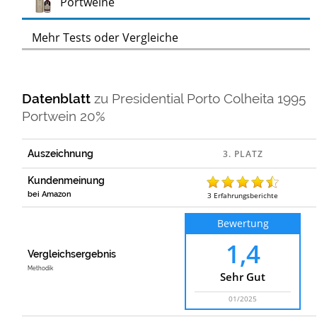
Test
Portweine
Mehr Tests oder Vergleiche
Datenblatt
zu
Presidential Porto Colheita 1995
Portwein 20%
Auszeichnung
Kundenmeinung
bei Amazon
3
Erfahrungsberichte
Bewertung
1,4
Vergleichsergebnis
Methodik
Sehr Gut
01/2025