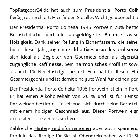
TopRatgeber24.de hat auch zum
Presidential Porto Co
fleißig recherchiert. Hier finden Sie alles Wichtige übersich
Der Presidential Porto Colheita 1995 Portwein 20% besti
Bernsteinfarbe und die
ausgeklügelte Balance zwi
Holzigkeit
. Dank seiner Reifung in Eichenfässern, die sein
bietet dieser Jahrgang ein
reichhaltiges visuelles und sens
sich ideal als Begleiter von Gourmets oder als eigenst
zugängliche Raffinesse
. Sein
harmonisches Profil
ist sow
als auch für Neueinsteiger perfekt. Er erhält in diesem Ei
Gesamtergebnis und ist damit eine gute Wahl für deinen per
Der Presidential Porto Colheita 1995 Portwein ist ein in Port
Er hat einen Alkoholgehalt von 20 % und ist für Fein
Portweinen bestimmt. Er zeichnet sich durch seine Bernste
mit einem holzigen Geschmack aus. Dieser Portwein eigne
exquisiten Trinkgenuss suchen.
Zahlreiche
Hintergrundinformationen
aber auch spannende
Produkt das Richtige für Sie ist. Obendrein haben wir für