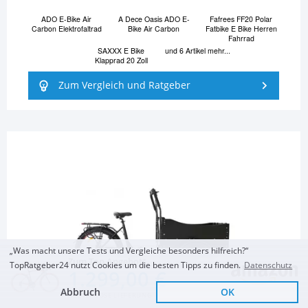
ADO E-Bike Air
A Dece Oasis ADO E-
Fafrees FF20 Polar
Carbon Elektrofaltrad
Bike Air Carbon
Fatbike E Bike Herren
Fahrrad
SAXXX E Bike
und 6 Artikel mehr...
Klapprad 20 Zoll
Zum Vergleich und Ratgeber
„Was macht unsere Tests und Vergleiche besonders hilfreich?“
Zum Top Angebot
TopRatgeber24 nutzt Cookies um die besten Tipps zu finden.
Datenschutz
1.299,00 €
Abbruch
OK
KOSTENLOSE LIEFERUNG