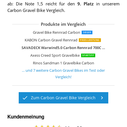
ab: Die Note 1,5 reicht für den
9. Platz
in unserem
Carbon Gravel Bike Vergleich.
Produkte im Vergleich
KABON Carbon Gravel Bike
KABON Gravel Bike Rennrad Carbon
Sava E-Gravelbike mit Carbon-Rahme
Sava E-Gravelbike mit Carbon-Rahme
Sava E-Gravelbike mit Carbon-Rahme
Wilier Jena GRX Carbon Gravel Fahrra
Rinos Sandman 7 Gravel Bike
Gravel Bike Rennrad Carbon
SIEGER
KABON Carbon Gravel Rennrad
PREIS-LEISTUNG
SAVADECK Warwind5.0 Carbon Rennrad 700C Vollcarbon Rahmen Rennräder
Axess Creed Sport Gravelbike
SPARTIPP
Rinos Sandman 1 Gravelbike Carbon
… und
7
weitere
Carbon Gravel Bikes
im Test oder
Vergleich!
Zum Carbon Gravel Bike Vergleich
Kundenmeinung