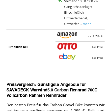
Shimano 105 R7000 22-
Gang Schaltanlage:
Einschließlich
Umwerferhebel,
Umwerfer …
mehr
1.299 €
ca.
Erhältlich bei
Top Preis
Top Preis
Preisvergleich: Günstigste Angebote für
SAVADECK Warwind5.0 Carbon Rennrad 700C
Vollcarbon Rahmen Rennräder
Den besten Preis für das Carbon Gravel Bike konnten wir
bei
Amazon
ausfindig machen: ca. 1.299 €. Falls dort