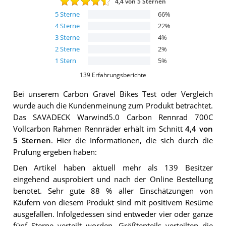
4,4
von 5 Sternen
5
Sterne
66
%
4
Sterne
22
%
3
Sterne
4
%
2
Sterne
2
%
1
Stern
5
%
139
Erfahrungsberichte
Bei unserem
Carbon Gravel Bikes
Test oder Vergleich
wurde auch die Kundenmeinung zum Produkt betrachtet.
Das
SAVADECK Warwind5.0 Carbon Rennrad 700C
Vollcarbon Rahmen Rennräder
erhält im Schnitt
4,4
von
5 Sternen
. Hier die Informationen, die sich durch die
Prüfung ergeben haben:
Den Artikel haben aktuell mehr als 139 Besitzer
eingehend ausprobiert und nach der Online Bestellung
benotet. Sehr gute 88 % aller Einschätzungen von
Käufern von diesem Produkt sind mit positivem Resüme
ausgefallen. Infolgedessen sind entweder vier oder ganze
fünf Sterne verteilt worden. Größtenteils verteilten die