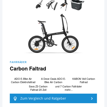
FAHRRÄDER
Carbon Faltrad
ADO E-Bike Air
A Dece Oasis ADO E-
KABON Voll Carbon
Carbon Elektrofaltrad
Bike Air Carbon
Faltrad
Sava Z3 Carbon
und 7 Carbon Falträder
Faltrad 20 Zoll
mehr...
Zum Vergleich und Ratgeber