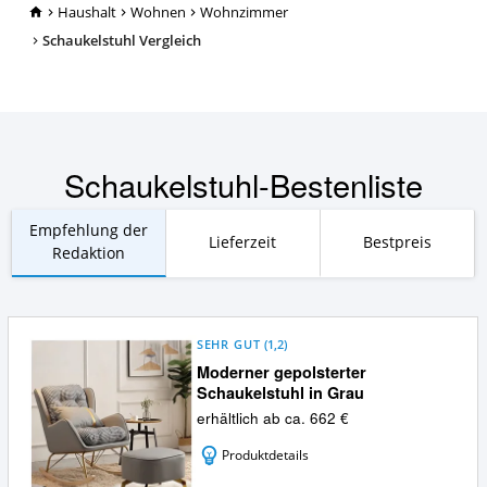
TopRatgeber24.de
Haushalt
Wohnen
Wohnzimmer
Schaukelstuhl Vergleich
Schaukelstuhl-Bestenliste
Empfehlung der
Lieferzeit
Bestpreis
Redaktion
SEHR GUT
(
1,2
)
Moderner gepolsterter
Schaukelstuhl in Grau
erhältlich ab ca. 662 €
Produktdetails