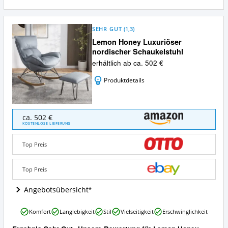
SEHR GUT
(
1,3
)
Lemon Honey Luxuriöser
nordischer Schaukelstuhl
erhältlich ab ca. 502 €
Produktdetails
Lemon
ca. 502 €
Honey
KOSTENLOSE LIEFERUNG
Luxuriöser
nordischer
Top Preis
Schaukelstuhl
Angebote:
Wo
Top Preis
ist
dieser
Angebotsübersicht
Schaukelstuhl
erhältlich?
Lemon
Komfort
Langlebigkeit
Stil
Vielseitigkeit
Erschwinglichkeit
Honey