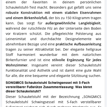
Schaukelstuhl?
einem der Favoriten in deinem persönlichen
Schaukelstuhl-Test macht. Besonders gut gefällt uns seine
robuste Konstruktion mit einem stabilen Eisenrahmen
und einem Birkenholzfuß
, der bis zu 150 Kilogramm tragen
kann. Das sorgt für
außergewöhnliche Langlebigkeit
,
während der rutschfeste Filz an der Unterseite den Boden
vor Kratzern schützt. Die pflegeleichte Polsterung aus
Leinenimitat und durchdachte Designelemente wie
abnehmbare Bezüge und eine
praktische Aufbauanleitung
tragen zu seiner Attraktivität bei. Der elegante hellgraue
Stoff harmoniert wunderbar mit dem natürlichen
Birkenfurnier und ist eine
stilvolle Ergänzung für jedes
Wohnzimmer
. Insgesamt vereint dieser Schaukelstuhl
Funktionalität und Ästhetik und ist damit eine gute Wahl
für alle, die eine bequeme und elegante Sitzlösung suchen.
SONGMICS Schaukelstuhl Schwingsessel mit 5-Fach
verstellbarer Fußstütze Zusammenfassung: Was bietet
dieser Schaukelstuhl?
Dieser Schaukelstuhl mit der Bezeichnung „SONGMICS
Schaukelstuhl Schwingsessel mit 5-Fach verstellbarer