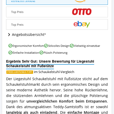
Schaukelstuhl
KOSTENLOSE LIEFERUNG
mit
Fußstütze
Top Preis
Angebote:
Wo
ist
Top Preis
dieser
Schaukelstuhl
Angebotsübersicht
erhältlich?
Liegestuhl
Ergonomischer Komfort
Stilvolles Design
Vielseitig einsetzbar
Schaukelstuhl
Einfache Installation
Plüsch-Polsterung
mit
Fußstütze
Ergebnis Sehr Gut: Unsere Bewertung für Liegestuhl
Vorteile:
Schaukelstuhl mit Fußstütze
Was
spricht
im Schaukelstuhl-Vergleich
PREIS-LEISTUNGS-TIPP
für
Der Liegestuhl Schaukelstuhl mit Fußstütze sticht auf dem
diesen
Schaukelstuhlmarkt durch sein ergonomisches Design und
Schaukelstuhl?
seine moderne Ästhetik hervor. Seine hohe Rückenlehne,
die stützenden Armlehnen und die plüschige Polsterung
sorgen für
unvergleichlichen Komfort beim Entspannen
.
Dank des atmungsaktiven Teddy-Samtstoffs ist er sowohl
langlebig als auch einladend
. Die
einfache Montage
und