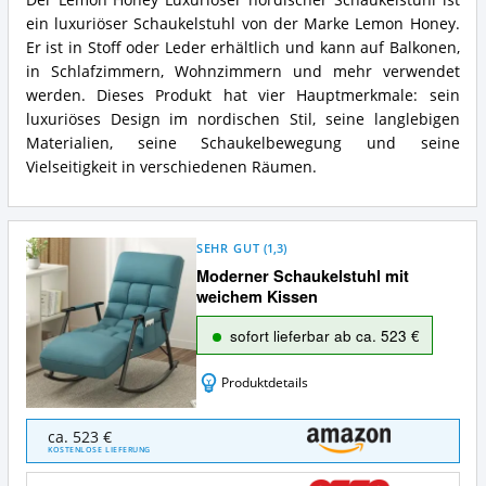
Der Lemon Honey Luxuriöser nordischer Schaukelstuhl ist
ein luxuriöser Schaukelstuhl von der Marke Lemon Honey.
Er ist in Stoff oder Leder erhältlich und kann auf Balkonen,
in Schlafzimmern, Wohnzimmern und mehr verwendet
werden. Dieses Produkt hat vier Hauptmerkmale: sein
luxuriöses Design im nordischen Stil, seine langlebigen
Materialien, seine Schaukelbewegung und seine
Vielseitigkeit in verschiedenen Räumen.
SEHR GUT
(
1,3
)
Moderner Schaukelstuhl mit
weichem Kissen
sofort lieferbar ab ca. 523 €
Produktdetails
Moderner
ca. 523 €
Schaukelstuhl
KOSTENLOSE LIEFERUNG
mit