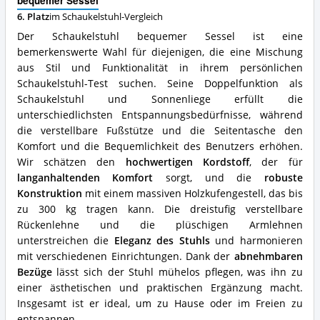
bequemer Sessel
spricht
6. Platz
im Schaukelstuhl-Vergleich
für
diesen
Der Schaukelstuhl bequemer Sessel ist eine
Schaukelstuhl?
bemerkenswerte Wahl für diejenigen, die eine Mischung
aus Stil und Funktionalität in ihrem persönlichen
Schaukelstuhl-Test suchen. Seine Doppelfunktion als
Schaukelstuhl und Sonnenliege erfüllt die
unterschiedlichsten Entspannungsbedürfnisse, während
die verstellbare Fußstütze und die Seitentasche den
Komfort und die Bequemlichkeit des Benutzers erhöhen.
Wir schätzen den
hochwertigen Kordstoff
, der für
langanhaltenden Komfort
sorgt, und die
robuste
Konstruktion
mit einem massiven Holzkufengestell, das bis
zu 300 kg tragen kann. Die dreistufig verstellbare
Rückenlehne und die plüschigen Armlehnen
unterstreichen die
Eleganz des Stuhls
und harmonieren
mit verschiedenen Einrichtungen. Dank der
abnehmbaren
Bezüge
lässt sich der Stuhl mühelos pflegen, was ihn zu
einer ästhetischen und praktischen Ergänzung macht.
Insgesamt ist er ideal, um zu Hause oder im Freien zu
entspannen.