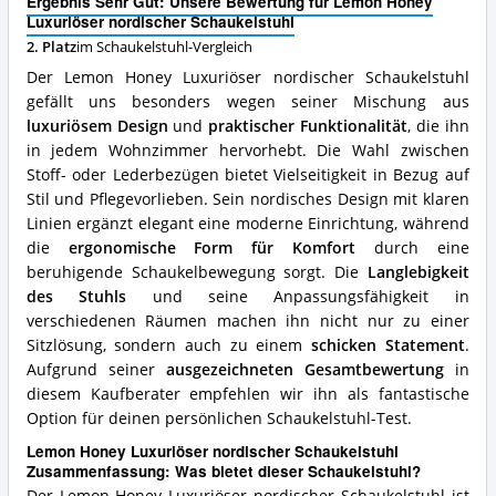
Luxuriöser
Ergebnis Sehr Gut: Unsere Bewertung für Lemon Honey
nordischer
Luxuriöser nordischer Schaukelstuhl
Schaukelstuhl
2. Platz
im Schaukelstuhl-Vergleich
Vorteile:
Der Lemon Honey Luxuriöser nordischer Schaukelstuhl
Was
spricht
gefällt uns besonders wegen seiner Mischung aus
für
luxuriösem Design
und
praktischer Funktionalität
, die ihn
diesen
in jedem Wohnzimmer hervorhebt. Die Wahl zwischen
Schaukelstuhl?
Stoff- oder Lederbezügen bietet Vielseitigkeit in Bezug auf
Stil und Pflegevorlieben. Sein nordisches Design mit klaren
Linien ergänzt elegant eine moderne Einrichtung, während
die
ergonomische Form für Komfort
durch eine
beruhigende Schaukelbewegung sorgt. Die
Langlebigkeit
des Stuhls
und seine Anpassungsfähigkeit in
verschiedenen Räumen machen ihn nicht nur zu einer
Sitzlösung, sondern auch zu einem
schicken Statement
.
Aufgrund seiner
ausgezeichneten Gesamtbewertung
in
diesem Kaufberater empfehlen wir ihn als fantastische
Option für deinen persönlichen Schaukelstuhl-Test.
Lemon Honey Luxuriöser nordischer Schaukelstuhl
Zusammenfassung: Was bietet dieser Schaukelstuhl?