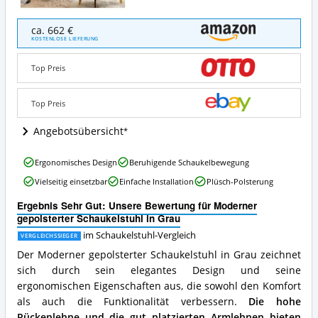
Moderner
ca. 662 €
gepolsterter
KOSTENLOSE LIEFERUNG
Schaukelstuhl
in
Top Preis
Grau
Angebote:
Wo
Top Preis
ist
dieser
Angebotsübersicht
Schaukelstuhl
erhältlich?
Moderner
Ergonomisches Design
Beruhigende Schaukelbewegung
gepolsterter
Vielseitig einsetzbar
Einfache Installation
Plüsch-Polsterung
Schaukelstuhl
in
Ergebnis Sehr Gut: Unsere Bewertung für Moderner
Grau
gepolsterter Schaukelstuhl in Grau
Vorteile:
Was
im Schaukelstuhl-Vergleich
VERGLEICHSSIEGER
spricht
Der Moderner gepolsterter Schaukelstuhl in Grau zeichnet
für
sich durch sein elegantes Design und seine
diesen
ergonomischen Eigenschaften aus, die sowohl den Komfort
Schaukelstuhl?
als auch die Funktionalität verbessern.
Die hohe
Rückenlehne und die gut platzierten Armlehnen bieten