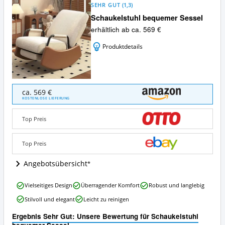
SEHR GUT
(
1,3
)
Schaukelstuhl bequemer Sessel
erhältlich ab ca. 569 €
Produktdetails
Schaukelstuhl
ca. 569 €
bequemer
KOSTENLOSE LIEFERUNG
Sessel
Angebote:
Top Preis
Wo
ist
dieser
Top Preis
Schaukelstuhl
erhältlich?
Angebotsübersicht
Schaukelstuhl
Vielseitiges Design
Überragender Komfort
Robust und langlebig
bequemer
Stilvoll und elegant
Leicht zu reinigen
Sessel
Vorteile:
Ergebnis Sehr Gut: Unsere Bewertung für Schaukelstuhl
Was