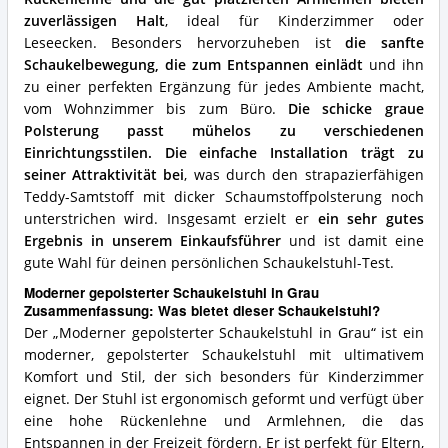
zuverlässigen Halt
, ideal für Kinderzimmer oder
Leseecken. Besonders hervorzuheben ist
die sanfte
Schaukelbewegung, die zum Entspannen einlädt
und ihn
zu einer perfekten Ergänzung für jedes Ambiente macht,
vom Wohnzimmer bis zum Büro.
Die schicke graue
Polsterung passt mühelos zu verschiedenen
Einrichtungsstilen.
Die einfache Installation trägt zu
seiner Attraktivität bei
, was durch den strapazierfähigen
Teddy-Samtstoff mit dicker Schaumstoffpolsterung noch
unterstrichen wird. Insgesamt erzielt er
ein sehr gutes
Ergebnis in unserem Einkaufsführer
und ist damit eine
gute Wahl für deinen persönlichen Schaukelstuhl-Test.
Moderner gepolsterter Schaukelstuhl in Grau
Zusammenfassung: Was bietet dieser Schaukelstuhl?
Der „Moderner gepolsterter Schaukelstuhl in Grau“ ist ein
moderner, gepolsterter Schaukelstuhl mit ultimativem
Komfort und Stil, der sich besonders für Kinderzimmer
eignet. Der Stuhl ist ergonomisch geformt und verfügt über
eine hohe Rückenlehne und Armlehnen, die das
Entspannen in der Freizeit fördern. Er ist perfekt für Eltern,