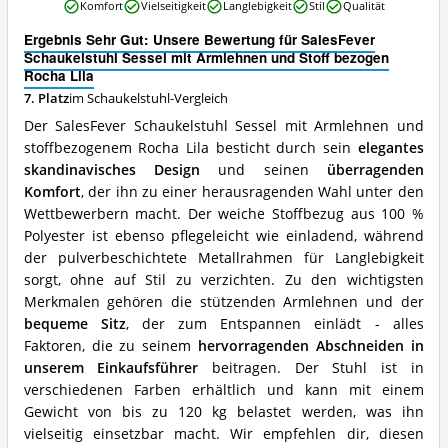
SalesFever
Komfort
Vielseitigkeit
Langlebigkeit
Stil
Qualität
Wo
Schaukelstuhl
ist
Sessel
Ergebnis Sehr Gut: Unsere Bewertung für SalesFever
dieser
mit
Schaukelstuhl Sessel mit Armlehnen und Stoff bezogen
Schaukelstuhl
Armlehnen
Rocha Lila
erhältlich?
und
7. Platz
im Schaukelstuhl-Vergleich
Stoff
Der SalesFever Schaukelstuhl Sessel mit Armlehnen und
bezogen
Rocha
stoffbezogenem Rocha Lila besticht durch sein
elegantes
Lila
skandinavisches Design
und seinen
überragenden
Vorteile:
Komfort
, der ihn zu einer herausragenden Wahl unter den
Was
Wettbewerbern macht. Der weiche Stoffbezug aus 100 %
spricht
für
Polyester ist ebenso pflegeleicht wie einladend, während
diesen
der pulverbeschichtete Metallrahmen für Langlebigkeit
Schaukelstuhl?
sorgt, ohne auf Stil zu verzichten. Zu den wichtigsten
Merkmalen gehören die stützenden Armlehnen und der
bequeme Sitz
, der zum Entspannen einlädt - alles
Faktoren, die zu seinem
hervorragenden Abschneiden in
unserem Einkaufsführer
beitragen. Der Stuhl ist in
verschiedenen Farben erhältlich und kann mit einem
Gewicht von bis zu 120 kg belastet werden, was ihn
vielseitig einsetzbar macht. Wir empfehlen dir, diesen