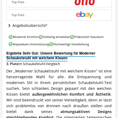
weichem
Top Preis
Kissen
Angebote:
Wo
Top Preis
ist
dieser
Angebotsübersicht
Schaukelstuhl
erhältlich?
Moderner
Moderner Komfort
Vielseitig einsetzbar
Praktischer Stauraum
Schaukelstuhl
Anpassbare Unterstützung
Hochwertige Verarbeitung
mit
weichem
Ergebnis Sehr Gut: Unsere Bewertung für Moderner
Kissen
Schaukelstuhl mit weichem Kissen
Vorteile:
3. Platz
im Schaukelstuhl-Vergleich
Was
spricht
Der „Moderner Schaukelstuhl mit weichem Kissen“ ist eine
für
hervorragende Wahl für alle, die Entspannung und
diesen
modernen Stil in ihrem persönlichen Schaukelstuhl-Test
Schaukelstuhl?
suchen. Sein schlankes Design gepaart mit den weichen
Kissen bietet
außergewöhnlichen Komfort und Ästhetik
.
Wir sind beeindruckt von seiner Vielseitigkeit, denn er lässt
sich problemlos von drinnen nach draußen stellen und
bietet dank seines
atmungsaktiven Designs
gleichbleibenden Komfort
. Die integrierten Seitentaschen