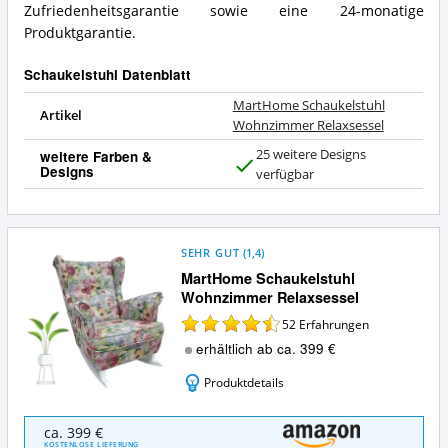
Zufriedenheitsgarantie sowie eine 24-monatige
Produktgarantie.
Schaukelstuhl Datenblatt
MartHome Schaukelstuhl
Artikel
Wohnzimmer Relaxsessel
25 weitere Designs
weitere Farben &
Designs
J
verfügbar
a
SEHR GUT
(
1,4
)
MartHome Schaukelstuhl
Wohnzimmer Relaxsessel
52
Erfahrungen
erhältlich ab ca. 399 €
Produktdetails
MartHome
ca. 399 €
Schaukelstuhl
KOSTENLOSE LIEFERUNG