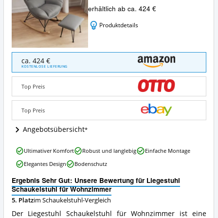
erhältlich ab ca. 424 €
Produktdetails
Liegestuhl
ca. 424 €
Schaukelstuhl
KOSTENLOSE LIEFERUNG
für
Wohnzimmer
Top Preis
Angebote:
Wo
ist
Top Preis
dieser
Schaukelstuhl
Angebotsübersicht
erhältlich?
Liegestuhl
Ultimativer Komfort
Robust und langlebig
Einfache Montage
Schaukelstuhl
Elegantes Design
Bodenschutz
für
Wohnzimmer
Ergebnis Sehr Gut: Unsere Bewertung für Liegestuhl
Vorteile:
Schaukelstuhl für Wohnzimmer
Was
5. Platz
im Schaukelstuhl-Vergleich
spricht
für
Der Liegestuhl Schaukelstuhl für Wohnzimmer ist eine