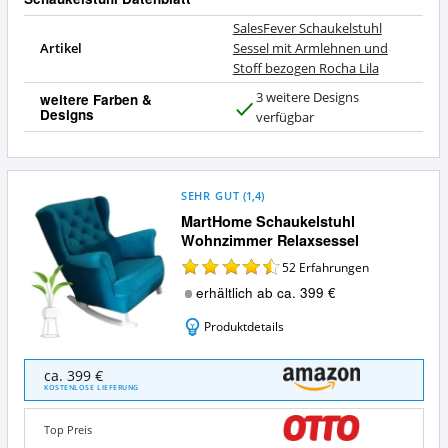
SalesFever Schaukelstuhl
Artikel
Sessel mit Armlehnen und
Stoff bezogen Rocha Lila
3 weitere Designs
weitere Farben &
Designs
J
verfügbar
a
SEHR GUT
(
1,4
)
MartHome Schaukelstuhl
Wohnzimmer Relaxsessel
52
Erfahrungen
erhältlich ab ca. 399 €
Produktdetails
MartHome
ca. 399 €
Schaukelstuhl
KOSTENLOSE LIEFERUNG
Wohnzimmer
Relaxsessel
Top Preis
Angebote: