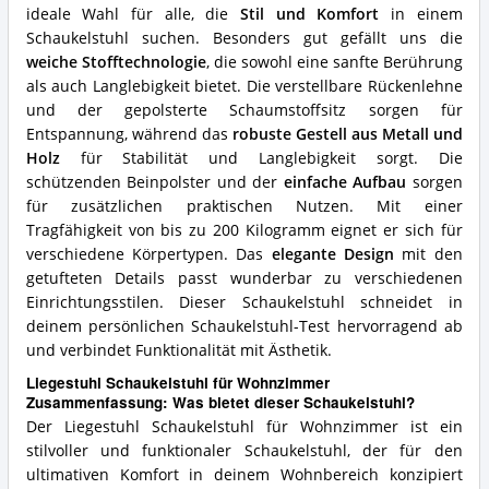
diesen
ideale Wahl für alle, die
Stil und Komfort
in einem
Schaukelstuhl?
Schaukelstuhl suchen. Besonders gut gefällt uns die
weiche Stofftechnologie
, die sowohl eine sanfte Berührung
als auch Langlebigkeit bietet. Die verstellbare Rückenlehne
und der gepolsterte Schaumstoffsitz sorgen für
Entspannung, während das
robuste Gestell aus Metall und
Holz
für Stabilität und Langlebigkeit sorgt. Die
schützenden Beinpolster und der
einfache Aufbau
sorgen
für zusätzlichen praktischen Nutzen. Mit einer
Tragfähigkeit von bis zu 200 Kilogramm eignet er sich für
verschiedene Körpertypen. Das
elegante Design
mit den
getufteten Details passt wunderbar zu verschiedenen
Einrichtungsstilen. Dieser Schaukelstuhl schneidet in
deinem persönlichen Schaukelstuhl-Test hervorragend ab
und verbindet Funktionalität mit Ästhetik.
Liegestuhl Schaukelstuhl für Wohnzimmer
Zusammenfassung: Was bietet dieser Schaukelstuhl?
Der Liegestuhl Schaukelstuhl für Wohnzimmer ist ein
stilvoller und funktionaler Schaukelstuhl, der für den
ultimativen Komfort in deinem Wohnbereich konzipiert