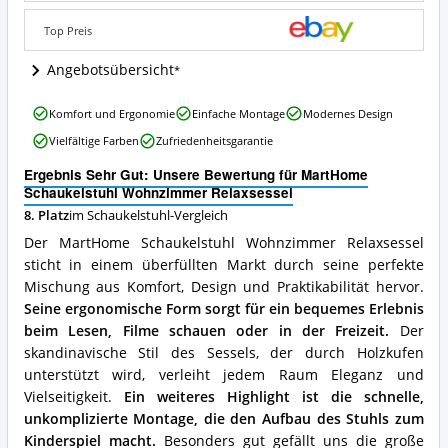
Wo
ist
Top Preis
dieser
Schaukelstuhl
Angebotsübersicht
erhältlich?
MartHome
Komfort und Ergonomie
Einfache Montage
Modernes Design
Schaukelstuhl
Vielfältige Farben
Zufriedenheitsgarantie
Wohnzimmer
Relaxsessel
Ergebnis Sehr Gut: Unsere Bewertung für MartHome
Vorteile:
Schaukelstuhl Wohnzimmer Relaxsessel
Was
8. Platz
im Schaukelstuhl-Vergleich
spricht
für
Der MartHome Schaukelstuhl Wohnzimmer Relaxsessel
diesen
sticht in einem überfüllten Markt durch seine perfekte
Schaukelstuhl?
Mischung aus Komfort, Design und Praktikabilität hervor.
Seine ergonomische Form sorgt für ein bequemes Erlebnis
beim Lesen, Filme schauen oder in der Freizeit.
Der
skandinavische Stil des Sessels, der durch Holzkufen
unterstützt wird, verleiht jedem Raum Eleganz und
Vielseitigkeit.
Ein weiteres Highlight ist die schnelle,
unkomplizierte Montage, die den Aufbau des Stuhls zum
Kinderspiel macht.
Besonders gut gefällt uns die große