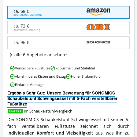
SONGMICS
ca. 68 €
Schaukelstuhl
KOSTENLOSE LIEFERUNG
Schwingsessel
mit
ca. 72 €
5-
kostenlose Lieferung
Fach
verstellbarer
ca. 96 €
Fußstütze
Angebote:
alle 6 Angebote ansehen
Wo
ist
SONGMICS
dieser
Verstellbare Fußstütze
Robustheit und Stabilität
Schaukelstuhl
Schaukelstuhl
Abnehmbares Kissen und Bezug
Hoher Sitzkomfort
Schwingsessel
erhältlich?
mit
Einfache Montage
5-
Ergebnis Sehr Gut: Unsere Bewertung für SONGMICS
Fach
Schaukelstuhl Schwingsessel mit 5-Fach verstellbarer
verstellbarer
Fußstütze
Fußstütze
Vorteile:
im Schaukelstuhl-Vergleich
SPARTIPP
Was
Der SONGMICS Schaukelstuhl Schwingsessel mit seiner 5-
spricht
fach verstellbaren Fußstütze zeichnet sich durch
für
diesen
individuellen Komfort und Vielseitigkeit
aus, was ihn zu