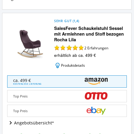
SEHR GUT
(
1,4
)
SalesFever Schaukelstuhl Sessel
mit Armlehnen und Stoff bezogen
Rocha Lila
2
Erfahrungen
erhältlich ab ca. 499 €
Produktdetails
SalesFever
ca. 499 €
Schaukelstuhl
KOSTENLOSE LIEFERUNG
Sessel
mit
Top Preis
Armlehnen
und
Stoff
Top Preis
bezogen
Rocha
Angebotsübersicht
Lila
Angebote: