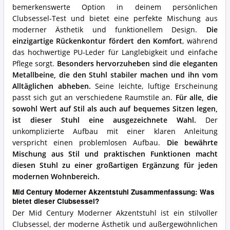
Clubsessel?
bemerkenswerte Option in deinem persönlichen
Clubsessel-Test und bietet eine perfekte Mischung aus
moderner Ästhetik und funktionellem Design.
Die
einzigartige Rückenkontur fördert den Komfort
, während
das hochwertige PU-Leder für Langlebigkeit und einfache
Pflege sorgt.
Besonders hervorzuheben sind die eleganten
Metallbeine, die den Stuhl stabiler machen und ihn vom
Alltäglichen abheben.
Seine leichte, luftige Erscheinung
passt sich gut an verschiedene Raumstile an.
Für alle, die
sowohl Wert auf Stil als auch auf bequemes Sitzen legen,
ist dieser Stuhl eine ausgezeichnete Wahl.
Der
unkomplizierte Aufbau mit einer klaren Anleitung
verspricht einen problemlosen Aufbau.
Die bewährte
Mischung aus Stil und praktischen Funktionen macht
diesen Stuhl zu einer großartigen Ergänzung für jeden
modernen Wohnbereich.
Mid Century Moderner Akzentstuhl Zusammenfassung: Was
bietet dieser Clubsessel?
Der Mid Century Moderner Akzentstuhl ist ein stilvoller
Clubsessel, der moderne Ästhetik und außergewöhnlichen