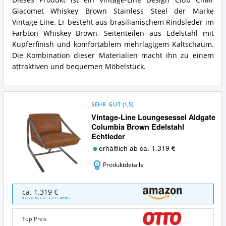
Dieses Produkt ist ein Vintage-Line Design Club Chair
Giacomet Whiskey Brown Stainless Steel der Marke
Vintage-Line. Er besteht aus brasilianischem Rindsleder im
Farbton Whiskey Brown, Seitenteilen aus Edelstahl mit
Kupferfinish und komfortablem mehrlagigem Kaltschaum.
Die Kombination dieser Materialien macht ihn zu einem
attraktiven und bequemen Möbelstück.
SEHR GUT
(
1,5
)
Vintage-Line Loungesessel Aldgate
Columbia Brown Edelstahl
Echtleder
erhältlich ab ca. 1.319 €
Produktdetails
Vintage-
ca. 1.319 €
Line
KOSTENLOSE LIEFERUNG
Loungesessel
Aldgate
Top Preis
Columbia