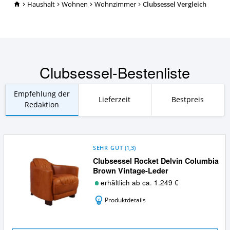
TopRatgeber24.de
Haushalt
Wohnen
Wohnzimmer
Clubsessel Vergleich
Clubsessel-Bestenliste
Empfehlung der
Lieferzeit
Bestpreis
Redaktion
SEHR GUT
(
1,3
)
Clubsessel Rocket Delvin Columbia
Brown Vintage-Leder
erhältlich ab ca. 1.249 €
Produktdetails