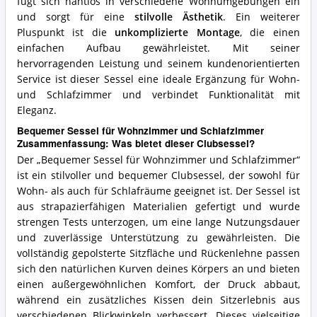
fügt sich nahtlos in verschiedene Wohnumgebungen ein
und sorgt für eine
stilvolle Ästhetik
. Ein weiterer
Pluspunkt ist die
unkomplizierte Montage
, die einen
einfachen Aufbau gewährleistet. Mit seiner
hervorragenden Leistung und seinem kundenorientierten
Service ist dieser Sessel eine ideale Ergänzung für Wohn-
und Schlafzimmer und verbindet Funktionalität mit
Eleganz.
Bequemer Sessel für Wohnzimmer und Schlafzimmer
Zusammenfassung: Was bietet dieser Clubsessel?
Der „Bequemer Sessel für Wohnzimmer und Schlafzimmer“
ist ein stilvoller und bequemer Clubsessel, der sowohl für
Wohn- als auch für Schlafräume geeignet ist. Der Sessel ist
aus strapazierfähigen Materialien gefertigt und wurde
strengen Tests unterzogen, um eine lange Nutzungsdauer
und zuverlässige Unterstützung zu gewährleisten. Die
vollständig gepolsterte Sitzfläche und Rückenlehne passen
sich den natürlichen Kurven deines Körpers an und bieten
einen außergewöhnlichen Komfort, der Druck abbaut,
während ein zusätzliches Kissen dein Sitzerlebnis aus
verschiedenen Blickwinkeln verbessert. Dieses vielseitige