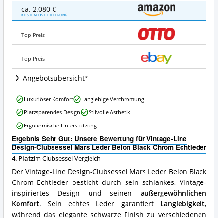
Vintage-
ca. 2.080 €
Line
KOSTENLOSE LIEFERUNG
Design-
Clubsessel
Top Preis
Mars
Leder
Belon
Top Preis
Black
Chrom
Angebotsübersicht
Echtleder
Angebote:
Vintage-
Luxuriöser Komfort
Langlebige Verchromung
Wo
Line
ist
Platzsparendes Design
Stilvolle Ästhetik
Design-
dieser
Clubsessel
Ergonomische Unterstützung
Clubsessel
Mars
erhältlich?
Ergebnis Sehr Gut: Unsere Bewertung für Vintage-Line
Leder
Design-Clubsessel Mars Leder Belon Black Chrom Echtleder
Belon
Black
4. Platz
im Clubsessel-Vergleich
Chrom
Der Vintage-Line Design-Clubsessel Mars Leder Belon Black
Echtleder
Chrom Echtleder besticht durch sein schlankes, Vintage-
Vorteile:
inspiriertes Design und seinen
außergewöhnlichen
Was
spricht
Komfort
. Sein echtes Leder garantiert
Langlebigkeit
,
für
während das elegante schwarze Finish zu verschiedenen