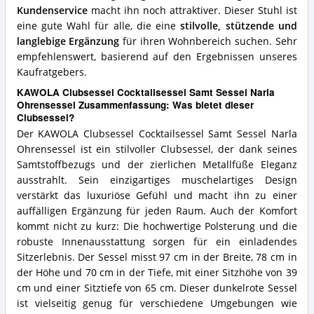
Kundenservice
macht ihn noch attraktiver. Dieser Stuhl ist
eine gute Wahl für alle, die eine
stilvolle, stützende und
langlebige Ergänzung
für ihren Wohnbereich suchen. Sehr
empfehlenswert, basierend auf den Ergebnissen unseres
Kaufratgebers.
KAWOLA Clubsessel Cocktailsessel Samt Sessel Narla
Ohrensessel Zusammenfassung: Was bietet dieser
Clubsessel?
Der KAWOLA Clubsessel Cocktailsessel Samt Sessel Narla
Ohrensessel ist ein stilvoller Clubsessel, der dank seines
Samtstoffbezugs und der zierlichen Metallfüße Eleganz
ausstrahlt. Sein einzigartiges muschelartiges Design
verstärkt das luxuriöse Gefühl und macht ihn zu einer
auffälligen Ergänzung für jeden Raum. Auch der Komfort
kommt nicht zu kurz: Die hochwertige Polsterung und die
robuste Innenausstattung sorgen für ein einladendes
Sitzerlebnis. Der Sessel misst 97 cm in der Breite, 78 cm in
der Höhe und 70 cm in der Tiefe, mit einer Sitzhöhe von 39
cm und einer Sitztiefe von 65 cm. Dieser dunkelrote Sessel
ist vielseitig genug für verschiedene Umgebungen wie