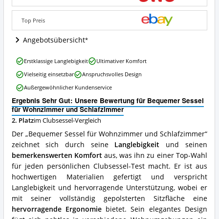
und
Schlafzimmer
Angebote:
Top Preis
Wo
ist
Angebotsübersicht
dieser
Clubsessel
Bequemer
Erstklassige Langlebigkeit
Ultimativer Komfort
erhältlich?
Sessel
Vielseitig einsetzbar
Anspruchsvolles Design
für
Wohnzimmer
Außergewöhnlicher Kundenservice
und
Ergebnis Sehr Gut: Unsere Bewertung für Bequemer Sessel
Schlafzimmer
für Wohnzimmer und Schlafzimmer
Vorteile:
Was
2. Platz
im Clubsessel-Vergleich
spricht
Der „Bequemer Sessel für Wohnzimmer und Schlafzimmer“
für
zeichnet sich durch seine
Langlebigkeit
und seinen
diesen
bemerkenswerten Komfort
aus, was ihn zu einer Top-Wahl
Clubsessel?
für jeden persönlichen Clubsessel-Test macht. Er ist aus
hochwertigen Materialien gefertigt und verspricht
Langlebigkeit und hervorragende Unterstützung, wobei er
mit seiner vollständig gepolsterten Sitzfläche eine
hervorragende Ergonomie
bietet. Sein elegantes Design