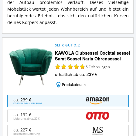
der Aufbau problemlos verläuft. Dieses vielseitige
Möbelstück wertet jeden Wohnbereich auf und bietet ein
beruhigendes Erlebnis, das sich den natürlichen Kurven
deines Körpers anpasst.
SEHR GUT
(
1,5
)
KAWOLA Clubsessel Cocktailsessel
Samt Sessel Narla Ohrensessel
5
Erfahrungen
erhältlich ab ca. 239 €
Produktdetails
KAWOLA
ca. 239 €
Clubsessel
KOSTENLOSE LIEFERUNG
Cocktailsessel
Samt
ca. 192 €
Sessel
Lieferung ab ca.
20 €
Narla
Ohrensessel
ca. 227 €
kostenlose Lieferung
Angebote: