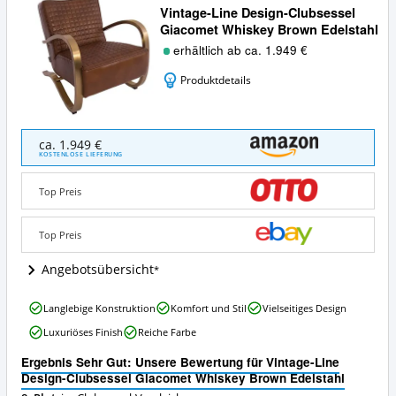
Vintage-Line Design-Clubsessel
Giacomet Whiskey Brown Edelstahl
erhältlich ab ca. 1.949 €
Produktdetails
Vintage-
ca. 1.949 €
Line
KOSTENLOSE LIEFERUNG
Design-
Clubsessel
Top Preis
Giacomet
Whiskey
Brown
Top Preis
Edelstahl
Angebote:
Angebotsübersicht
Wo
ist
Vintage-
Langlebige Konstruktion
Komfort und Stil
Vielseitiges Design
dieser
Line
Clubsessel
Luxuriöses Finish
Reiche Farbe
Design-
erhältlich?
Clubsessel
Ergebnis Sehr Gut: Unsere Bewertung für Vintage-Line
Giacomet
Design-Clubsessel Giacomet Whiskey Brown Edelstahl
Whiskey