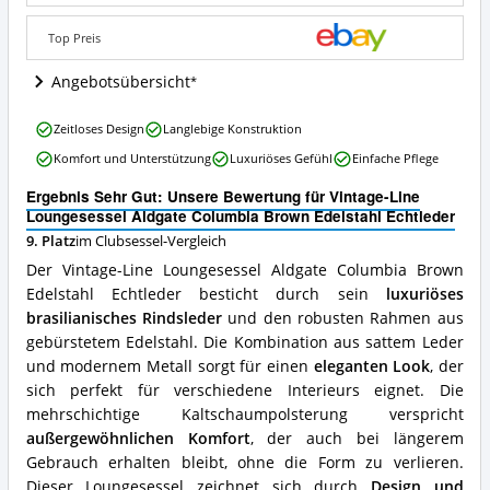
Brown
Edelstahl
Top Preis
Echtleder
Angebote:
Angebotsübersicht
Wo
ist
Vintage-
Zeitloses Design
Langlebige Konstruktion
dieser
Line
Clubsessel
Komfort und Unterstützung
Luxuriöses Gefühl
Einfache Pflege
Loungesessel
erhältlich?
Aldgate
Ergebnis Sehr Gut: Unsere Bewertung für Vintage-Line
Columbia
Loungesessel Aldgate Columbia Brown Edelstahl Echtleder
Brown
9. Platz
im Clubsessel-Vergleich
Edelstahl
Echtleder
Der Vintage-Line Loungesessel Aldgate Columbia Brown
Vorteile:
Edelstahl Echtleder besticht durch sein
luxuriöses
Was
brasilianisches Rindsleder
und den robusten Rahmen aus
spricht
für
gebürstetem Edelstahl. Die Kombination aus sattem Leder
diesen
und modernem Metall sorgt für einen
eleganten Look
, der
Clubsessel?
sich perfekt für verschiedene Interieurs eignet. Die
mehrschichtige Kaltschaumpolsterung verspricht
außergewöhnlichen Komfort
, der auch bei längerem
Gebrauch erhalten bleibt, ohne die Form zu verlieren.
Dieser Loungesessel zeichnet sich durch
Design und