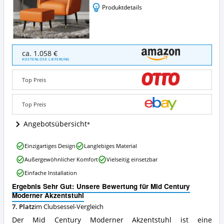
Produktdetails
Mid
ca. 1.058 €
Century
KOSTENLOSE LIEFERUNG
Moderner
Akzentstuhl
Top Preis
Angebote:
Wo
ist
Top Preis
dieser
Clubsessel
Angebotsübersicht
erhältlich?
Mid
Einzigartiges Design
Langlebiges Material
Century
Außergewöhnlicher Komfort
Vielseitig einsetzbar
Moderner
Akzentstuhl
Einfache Installation
Vorteile:
Ergebnis Sehr Gut: Unsere Bewertung für Mid Century
Was
Moderner Akzentstuhl
spricht
für
7. Platz
im Clubsessel-Vergleich
diesen
Der Mid Century Moderner Akzentstuhl ist eine