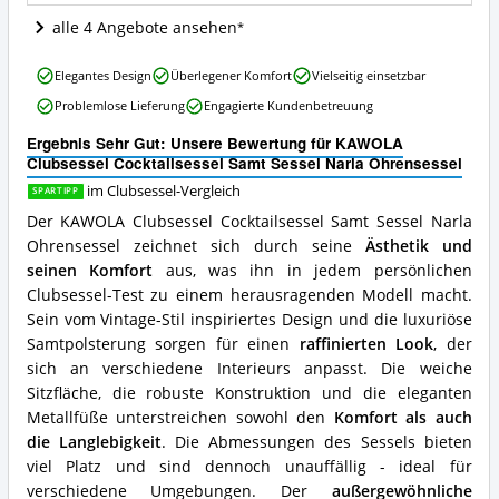
Wo
alle 4 Angebote ansehen
ist
dieser
KAWOLA
Clubsessel
Elegantes Design
Überlegener Komfort
Vielseitig einsetzbar
Clubsessel
erhältlich?
Problemlose Lieferung
Engagierte Kundenbetreuung
Cocktailsessel
Samt
Ergebnis Sehr Gut: Unsere Bewertung für KAWOLA
Sessel
Clubsessel Cocktailsessel Samt Sessel Narla Ohrensessel
Narla
Ohrensessel
im Clubsessel-Vergleich
SPARTIPP
Vorteile:
Der KAWOLA Clubsessel Cocktailsessel Samt Sessel Narla
Was
Ohrensessel zeichnet sich durch seine
Ästhetik und
spricht
seinen Komfort
aus, was ihn in jedem persönlichen
für
diesen
Clubsessel-Test zu einem herausragenden Modell macht.
Clubsessel?
Sein vom Vintage-Stil inspiriertes Design und die luxuriöse
Samtpolsterung sorgen für einen
raffinierten Look
, der
sich an verschiedene Interieurs anpasst. Die weiche
Sitzfläche, die robuste Konstruktion und die eleganten
Metallfüße unterstreichen sowohl den
Komfort als auch
die Langlebigkeit
. Die Abmessungen des Sessels bieten
viel Platz und sind dennoch unauffällig - ideal für
verschiedene Umgebungen. Der
außergewöhnliche