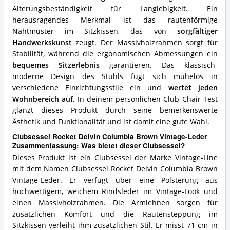
Alterungsbeständigkeit für Langlebigkeit. Ein
herausragendes Merkmal ist das rautenförmige
Nahtmuster im Sitzkissen, das von
sorgfältiger
Handwerkskunst
zeugt. Der Massivholzrahmen sorgt für
Stabilität, während die ergonomischen Abmessungen ein
bequemes Sitzerlebnis
garantieren. Das klassisch-
moderne Design des Stuhls fügt sich mühelos in
verschiedene Einrichtungsstile ein und
wertet jeden
Wohnbereich auf
. In deinem persönlichen Club Chair Test
glänzt dieses Produkt durch seine bemerkenswerte
Ästhetik und Funktionalität und ist damit eine gute Wahl.
Clubsessel Rocket Delvin Columbia Brown Vintage-Leder
Zusammenfassung: Was bietet dieser Clubsessel?
Dieses Produkt ist ein Clubsessel der Marke Vintage-Line
mit dem Namen Clubsessel Rocket Delvin Columbia Brown
Vintage-Leder. Er verfügt über eine Polsterung aus
hochwertigem, weichem Rindsleder im Vintage-Look und
einen Massivholzrahmen. Die Armlehnen sorgen für
zusätzlichen Komfort und die Rautensteppung im
Sitzkissen verleiht ihm zusätzlichen Stil. Er misst 71 cm in