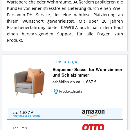
Wartebereiche oder Wohnräume. Außerdem profitieren die
Kunden von einer stressfreien Lieferung durch einen Zwei-
Personen-DHL-Service, der eine nahtlose Platzierung an
ihrem Wunschort gewährleistet. Mit über 20 Jahren
Branchenerfahrung bietet KAWOLA auch nach dem Kauf
einen hervorragenden Support für alle Fragen zum
Produkt.
SEHR GUT
(
1,3
)
Bequemer Sessel für Wohnzimmer
und Schlafzimmer
erhältlich ab ca. 1.687 €
Produktdetails
Bequemer
ca. 1.687 €
Sessel
KOSTENLOSE LIEFERUNG
für
Wohnzimmer
Top Preis