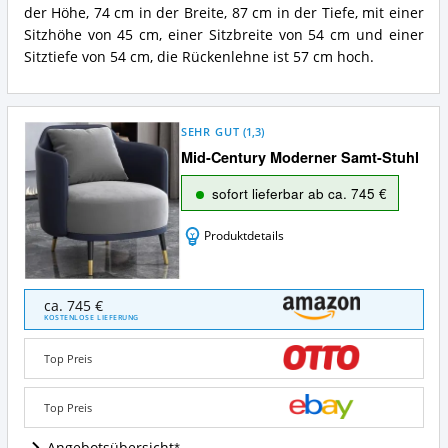
der Höhe, 74 cm in der Breite, 87 cm in der Tiefe, mit einer
Sitzhöhe von 45 cm, einer Sitzbreite von 54 cm und einer
Sitztiefe von 54 cm, die Rückenlehne ist 57 cm hoch.
SEHR GUT
(
1,3
)
Mid-Century Moderner Samt-Stuhl
sofort lieferbar ab ca. 745 €
Produktdetails
Mid-
ca. 745 €
Century
KOSTENLOSE LIEFERUNG
Moderner
Samt-
Top Preis
Stuhl
Angebote:
Wo
Top Preis
ist
dieser
Angebotsübersicht