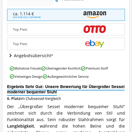
Übergroßer
ca. 1.114 €
Sessel
KOSTENLOSE LIEFERUNG
moderner
bequemer
Top Preis
Stuhl
Angebote:
Wo
Top Preis
ist
dieser
Angebotsübersicht
Clubsessel
erhältlich?
Übergroßer
Mühelose Freude
Überragender Komfort
Premium-Stoff
Sessel
Vielseitiges Design
Außergewöhnlicher Service
moderner
bequemer
Ergebnis Sehr Gut: Unsere Bewertung für Übergroßer Sessel
Stuhl
moderner bequemer Stuhl
Vorteile:
6. Platz
im Clubsessel-Vergleich
Was
spricht
Der „Übergroßer Sessel moderner bequemer Stuhl“
für
zeichnet sich durch die Verbindung von Stil und
diesen
Funktionalität aus. Sein robuster Stahlrahmen sorgt für
Clubsessel?
Langlebigkeit
, während die hohen Beine und die