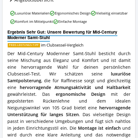
Clubsessel
erhältlich?
Mid-
Luxuriöse Materialien
Ergonomisches Design
Vielseitig einsetzbar
Century
Komfort im Mittelpunkt
Einfache Montage
Moderner
Samt-
Ergebnis Sehr Gut: Unsere Bewertung für Mid-Century
Stuhl
Moderner Samt-Stuhl
Vorteile:
Was
im Clubsessel-Vergleich
PREIS-LEISTUNGS-TIPP
spricht
Der Mid-Century Modernner Samt-Stuhl besticht durch
für
seine Mischung aus Eleganz und Komfort und ist damit
diesen
eine hervorragende Wahl für deinen persönlichen
Clubsessel?
Clubsessel-Test. Wir schätzen seine
luxuriöse
Samtpolsterung
, die für Raffinesse sorgt und gleichzeitig
eine
hervorragende Atmungsaktivität und Haltbarkeit
gewährleistet. Das
ergonomische Design
mit der
gepolsterten Rückenlehne und dem idealen
Neigungswinkel von 105 Grad bietet eine
hervorragende
Unterstützung für langes Sitzen
. Das vielseitige Design
passt in verschiedene Umgebungen und fügt sich nahtlos
in jeden Einrichtungsstil ein. Die
Montage ist einfach
und
wird durch eine klare Anleitung und das notwendige