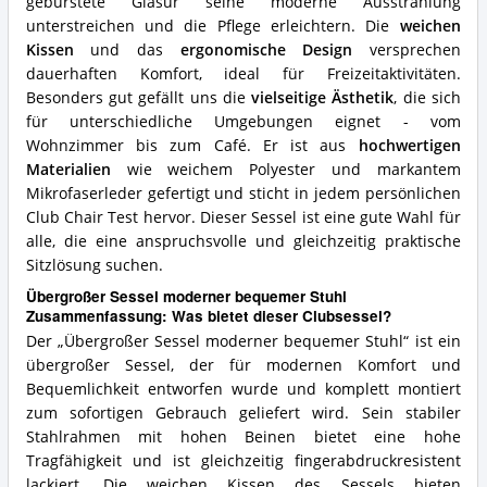
gebürstete Glasur seine moderne Ausstrahlung
unterstreichen und die Pflege erleichtern. Die
weichen
Kissen
und das
ergonomische Design
versprechen
dauerhaften Komfort, ideal für Freizeitaktivitäten.
Besonders gut gefällt uns die
vielseitige Ästhetik
, die sich
für unterschiedliche Umgebungen eignet - vom
Wohnzimmer bis zum Café. Er ist aus
hochwertigen
Materialien
wie weichem Polyester und markantem
Mikrofaserleder gefertigt und sticht in jedem persönlichen
Club Chair Test hervor. Dieser Sessel ist eine gute Wahl für
alle, die eine anspruchsvolle und gleichzeitig praktische
Sitzlösung suchen.
Übergroßer Sessel moderner bequemer Stuhl
Zusammenfassung: Was bietet dieser Clubsessel?
Der „Übergroßer Sessel moderner bequemer Stuhl“ ist ein
übergroßer Sessel, der für modernen Komfort und
Bequemlichkeit entworfen wurde und komplett montiert
zum sofortigen Gebrauch geliefert wird. Sein stabiler
Stahlrahmen mit hohen Beinen bietet eine hohe
Tragfähigkeit und ist gleichzeitig fingerabdruckresistent
lackiert. Die weichen Kissen des Sessels bieten