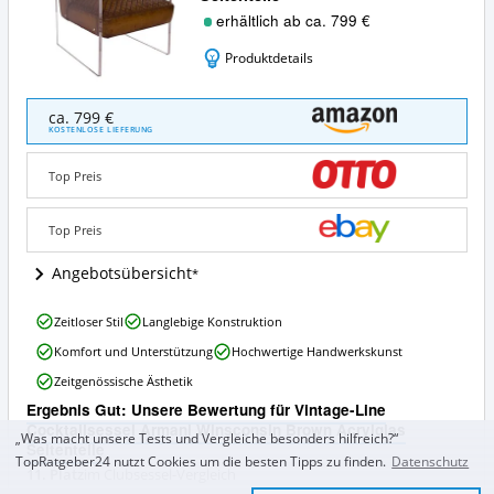
erhältlich ab ca. 799 €
Produktdetails
Vintage-
ca. 799 €
Line
KOSTENLOSE LIEFERUNG
Cocktailsessel
Armani
Top Preis
Winsconsin
Brown
Acrylglas
Top Preis
Seitenteile
Angebote:
Angebotsübersicht
Wo
ist
Vintage-
Zeitloser Stil
Langlebige Konstruktion
dieser
Line
Clubsessel
Komfort und Unterstützung
Hochwertige Handwerkskunst
Cocktailsessel
erhältlich?
Armani
Zeitgenössische Ästhetik
Winsconsin
Ergebnis Gut: Unsere Bewertung für Vintage-Line
Brown
Cocktailsessel Armani Winsconsin Brown Acrylglas
Acrylglas
„Was macht unsere Tests und Vergleiche besonders hilfreich?“
Seitenteile
Seitenteile
TopRatgeber24 nutzt Cookies um die besten Tipps zu finden.
Datenschutz
Vorteile:
11. Platz
im Clubsessel-Vergleich