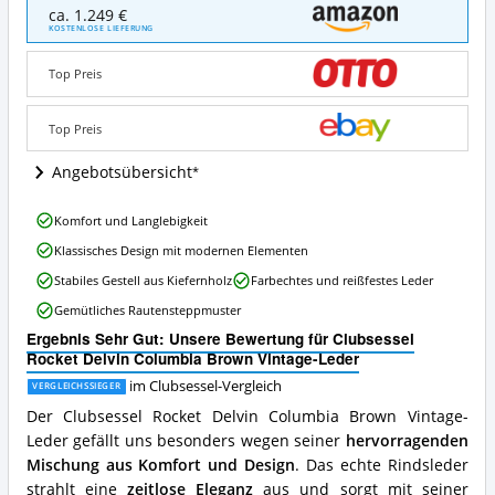
Clubsessel
ca. 1.249 €
Rocket
KOSTENLOSE LIEFERUNG
Delvin
Columbia
Top Preis
Brown
Vintage-
Leder
Top Preis
Angebote:
Wo
Angebotsübersicht
ist
dieser
Clubsessel
Komfort und Langlebigkeit
Clubsessel
Rocket
erhältlich?
Klassisches Design mit modernen Elementen
Delvin
Columbia
Stabiles Gestell aus Kiefernholz
Farbechtes und reißfestes Leder
Brown
Gemütliches Rautensteppmuster
Vintage-
Leder
Ergebnis Sehr Gut: Unsere Bewertung für Clubsessel
Vorteile:
Rocket Delvin Columbia Brown Vintage-Leder
Was
im Clubsessel-Vergleich
VERGLEICHSSIEGER
spricht
für
Der Clubsessel Rocket Delvin Columbia Brown Vintage-
diesen
Leder gefällt uns besonders wegen seiner
hervorragenden
Clubsessel?
Mischung aus Komfort und Design
. Das echte Rindsleder
strahlt eine
zeitlose Eleganz
aus und sorgt mit seiner