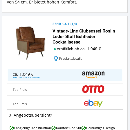
von 54 cm. Er bietet hohen Komfort.
SEHR GUT
(
1,4
)
Vintage-Line Clubsessel Roslin
Leder Stoff Echtleder
Cocktailsessel
erhältlich ab ca. 1.049 €
Produktdetails
Vintage-
ca. 1.049 €
Line
KOSTENLOSE LIEFERUNG
Clubsessel
Roslin
Top Preis
Leder
Stoff
Echtleder
Top Preis
Cocktailsessel
Angebote:
Angebotsübersicht
Wo
ist
Vintage-
Langlebige Konstruktion
Komfort und Stil
Geräumiges Design
dieser