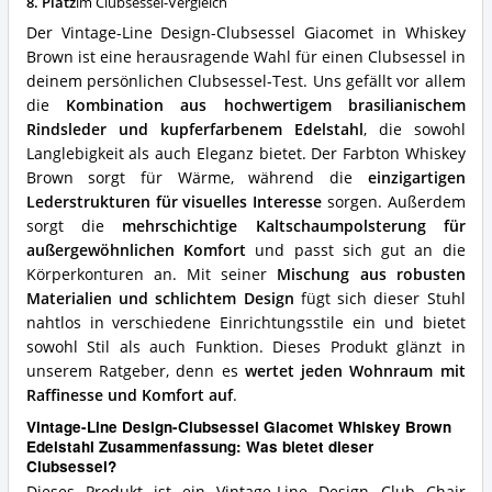
8. Platz
im Clubsessel-Vergleich
Brown
Edelstahl
Der Vintage-Line Design-Clubsessel Giacomet in Whiskey
Vorteile:
Brown ist eine herausragende Wahl für einen Clubsessel in
Was
deinem persönlichen Clubsessel-Test. Uns gefällt vor allem
spricht
für
die
Kombination aus hochwertigem brasilianischem
diesen
Rindsleder und kupferfarbenem Edelstahl
, die sowohl
Clubsessel?
Langlebigkeit als auch Eleganz bietet. Der Farbton Whiskey
Brown sorgt für Wärme, während die
einzigartigen
Lederstrukturen für visuelles Interesse
sorgen. Außerdem
sorgt die
mehrschichtige Kaltschaumpolsterung für
außergewöhnlichen Komfort
und passt sich gut an die
Körperkonturen an. Mit seiner
Mischung aus robusten
Materialien und schlichtem Design
fügt sich dieser Stuhl
nahtlos in verschiedene Einrichtungsstile ein und bietet
sowohl Stil als auch Funktion. Dieses Produkt glänzt in
unserem Ratgeber, denn es
wertet jeden Wohnraum mit
Raffinesse und Komfort auf
.
Vintage-Line Design-Clubsessel Giacomet Whiskey Brown
Edelstahl Zusammenfassung: Was bietet dieser
Clubsessel?