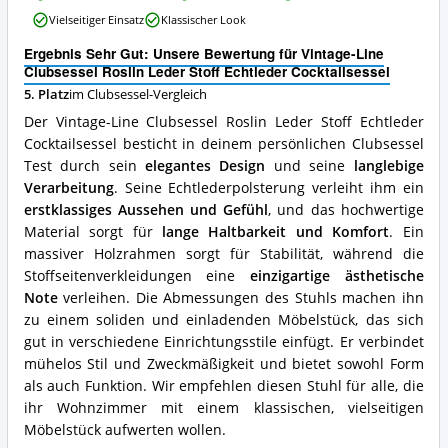
Line
Clubsessel
Vielseitiger Einsatz
Klassischer Look
Clubsessel
erhältlich?
Roslin
Ergebnis Sehr Gut: Unsere Bewertung für Vintage-Line
Leder
Clubsessel Roslin Leder Stoff Echtleder Cocktailsessel
Stoff
5. Platz
im Clubsessel-Vergleich
Echtleder
Cocktailsessel
Der Vintage-Line Clubsessel Roslin Leder Stoff Echtleder
Vorteile:
Cocktailsessel besticht in deinem persönlichen Clubsessel
Was
Test durch sein
elegantes Design
und seine
langlebige
spricht
für
Verarbeitung
. Seine Echtlederpolsterung verleiht ihm ein
diesen
erstklassiges Aussehen und Gefühl
, und das hochwertige
Clubsessel?
Material sorgt für
lange Haltbarkeit und Komfort
. Ein
massiver Holzrahmen sorgt für Stabilität, während die
Stoffseitenverkleidungen eine
einzigartige ästhetische
Note
verleihen. Die Abmessungen des Stuhls machen ihn
zu einem soliden und einladenden Möbelstück, das sich
gut in verschiedene Einrichtungsstile einfügt. Er verbindet
mühelos Stil und Zweckmäßigkeit und bietet sowohl Form
als auch Funktion. Wir empfehlen diesen Stuhl für alle, die
ihr Wohnzimmer mit einem klassischen, vielseitigen
Möbelstück aufwerten wollen.