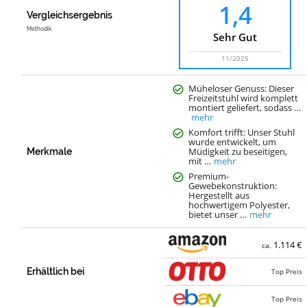
1,4
Vergleichsergebnis
Methodik
Sehr Gut
11/2025
Müheloser Genuss: Dieser
Freizeitstuhl wird komplett
montiert geliefert, sodass …
mehr
Komfort trifft: Unser Stuhl
wurde entwickelt, um
Müdigkeit zu beseitigen,
Merkmale
mit …
mehr
Premium-
Gewebekonstruktion:
Hergestellt aus
hochwertigem Polyester,
bietet unser …
mehr
1.114 €
ca.
Erhältlich bei
Top Preis
Top Preis