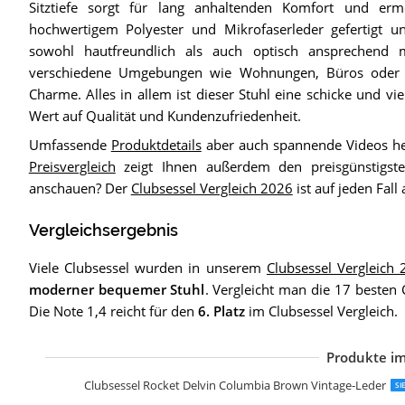
Sitztiefe sorgt für lang anhaltenden Komfort und ermö
hochwertigem Polyester und Mikrofaserleder gefertigt un
sowohl hautfreundlich als auch optisch ansprechend ma
verschiedene Umgebungen wie Wohnungen, Büros oder 
Charme. Alles in allem ist dieser Stuhl eine schicke und vie
Wert auf Qualität und Kundenzufriedenheit.
Umfassende
Produktdetails
aber auch spannende Videos he
Preisvergleich
zeigt Ihnen außerdem den preisgünstigste
anschauen? Der
Clubsessel Vergleich 2026
ist auf jeden Fall
Vergleichsergebnis
Viele Clubsessel wurden in unserem
Clubsessel Vergleich
moderner bequemer Stuhl
. Vergleicht man die 17 besten 
Die Note 1,4 reicht für den
6. Platz
im Clubsessel Vergleich.
Produkte im
V
V
M
V
V
V
H
S
C
K
A
A
Clubsessel Rocket Delvin Columbia Brown Vintage-Leder
SI