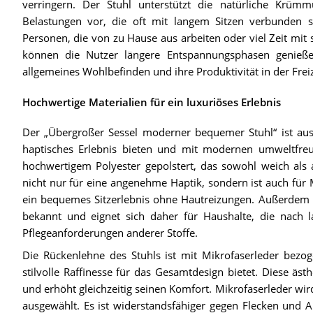
verringern. Der Stuhl unterstützt die natürliche Kr
Belastungen vor, die oft mit langem Sitzen verbunden si
Personen, die von zu Hause aus arbeiten oder viel Zeit mit s
können die Nutzer längere Entspannungsphasen genieße
allgemeines Wohlbefinden und ihre Produktivität in der Freize
Hochwertige Materialien für ein luxuriöses Erlebnis
Der „Übergroßer Sessel moderner bequemer Stuhl“ ist aus h
haptisches Erlebnis bieten und mit modernen umweltfreun
hochwertigem Polyester gepolstert, das sowohl weich als a
nicht nur für eine angenehme Haptik, sondern ist auch für
ein bequemes Sitzerlebnis ohne Hautreizungen. Außerdem ist
bekannt und eignet sich daher für Haushalte, die nach 
Pflegeanforderungen anderer Stoffe.
Die Rückenlehne des Stuhls ist mit Mikrofaserleder bezo
stilvolle Raffinesse für das Gesamtdesign bietet. Diese äst
und erhöht gleichzeitig seinen Komfort. Mikrofaserleder wir
ausgewählt. Es ist widerstandsfähiger gegen Flecken und A