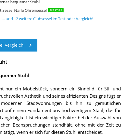
erner bequemer Stuhl
 Sessel Narla Ohrensessel
SPARTIPP
… und
12
weitere
Clubsessel
im Test oder Vergleich!
l Vergleich
uhl
equemer Stuhl
t nur ein Möbelstück, sondern ein Sinnbild für Stil und
chsvollen Ästhetik und seines effizienten Designs fügt er
 modernen Stadtwohnungen bis hin zu gemütlichen
ert auf einem Fundament aus hochwertigem Stahl, das für
 Langlebigkeit ist ein wichtiger Faktor bei der Auswahl von
lichen Beanspruchungen standhält, ohne mit der Zeit zu
n tätigt, wenn er sich für diesen Stuhl entscheidet.