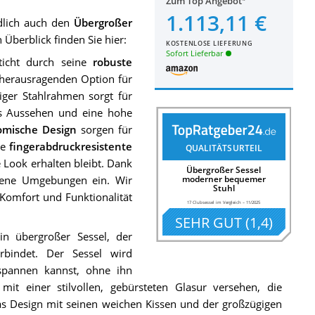
Zum Top Angebot
1.113,11 €
ndlich auch den
Übergroßer
Überblick finden Sie hier:
KOSTENLOSE LIEFERUNG
Sofort Lieferbar
ticht durch seine
robuste
 herausragenden Option für
iger Stahlrahmen sorgt für
es Aussehen und eine hohe
omische Design
sorgen für
ie
fingerabdruckresistente
QUALITÄTSURTEIL
e Look erhalten bleibt. Dank
Übergroßer Sessel
edene Umgebungen ein. Wir
moderner bequemer
Stuhl
, Komfort und Funktionalität
17 Clubsessel im Vergleich
–
11/2025
SEHR GUT
(
1,4
)
n übergroßer Sessel, der
bindet. Der Sessel wird
tspannen kannst, ohne ihn
it einer stilvollen, gebürsteten Glasur versehen, die
s Design mit seinen weichen Kissen und der großzügigen