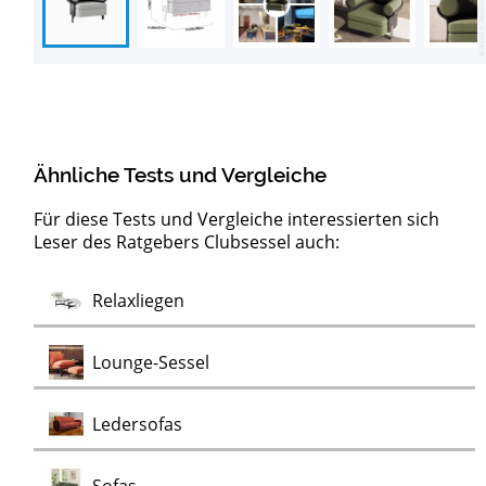
Ähnliche Tests und Vergleiche
Für diese Tests und Vergleiche interessierten sich
Leser des Ratgebers Clubsessel auch:
Barock
Test
Test
Test
Test
Test
Test
Lowboards
Sideboards
Kommoden
Möbelklassiker
Schaukelstühle
Vitrinen
Wohnwände
Chaiselongues
Vintage Sessel
Test
Relaxliegen
Test
Kommoden
Test
Test
Test
Test
Lounge-Sessel
Test
Ledersofas
Test