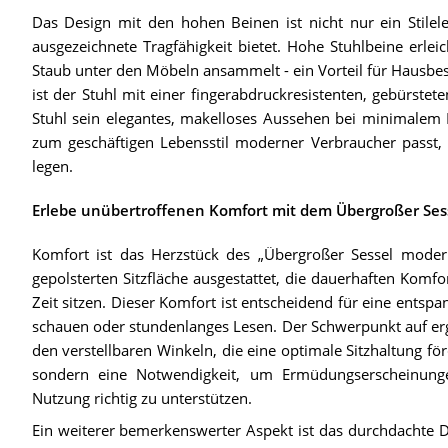
Das Design mit den hohen Beinen ist nicht nur ein Stilele
ausgezeichnete Tragfähigkeit bietet. Hohe Stuhlbeine erlei
Staub unter den Möbeln ansammelt - ein Vorteil für Hausbe
ist der Stuhl mit einer fingerabdruckresistenten, gebürstet
Stuhl sein elegantes, makelloses Aussehen bei minimalem R
zum geschäftigen Lebensstil moderner Verbraucher passt, d
legen.
Erlebe unübertroffenen Komfort mit dem Übergroßer Ses
Komfort ist das Herzstück des „Übergroßer Sessel modern
gepolsterten Sitzfläche ausgestattet, die dauerhaften Komfor
Zeit sitzen. Dieser Komfort ist entscheidend für eine entspa
schauen oder stundenlanges Lesen. Der Schwerpunkt auf er
den verstellbaren Winkeln, die eine optimale Sitzhaltung fö
sondern eine Notwendigkeit, um Ermüdungserscheinung
Nutzung richtig zu unterstützen.
Ein weiterer bemerkenswerter Aspekt ist das durchdachte D