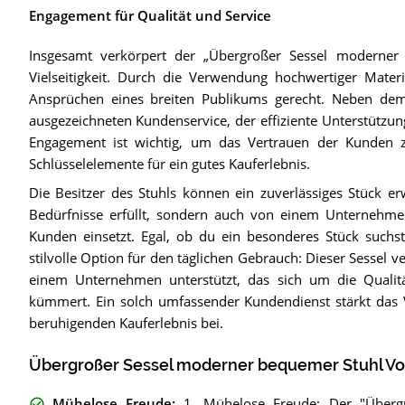
Engagement für Qualität und Service
Insgesamt verkörpert der „Übergroßer Sessel moderner
Vielseitigkeit. Durch die Verwendung hochwertiger Mate
Ansprüchen eines breiten Publikums gerecht. Neben dem
ausgezeichneten Kundenservice, der effiziente Unterstützun
Engagement ist wichtig, um das Vertrauen der Kunden z
Schlüsselelemente für ein gutes Kauferlebnis.
Die Besitzer des Stuhls können ein zuverlässiges Stück er
Bedürfnisse erfüllt, sondern auch von einem Unternehmen 
Kunden einsetzt. Egal, ob du ein besonderes Stück suchst
stilvolle Option für den täglichen Gebrauch: Dieser Sessel ve
einem Unternehmen unterstützt, das sich um die Quali
kümmert. Ein solch umfassender Kundendienst stärkt das V
beruhigenden Kauferlebnis bei.
Übergroßer Sessel moderner bequemer Stuhl Vor
Mühelose Freude
:
1. Mühelose Freude: Der "Überg