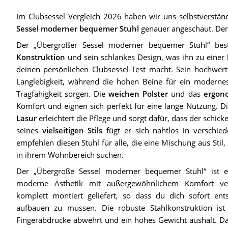
Im Clubsessel Vergleich 2026 haben wir uns selbstverstä
Sessel moderner bequemer Stuhl
genauer angeschaut. Den 
Der „Übergroßer Sessel moderner bequemer Stuhl“ bes
Konstruktion
und sein schlankes Design, was ihn zu einer
deinen persönlichen Clubsessel-Test macht. Sein hochwert
Langlebigkeit, während die hohen Beine für ein modern
Tragfähigkeit sorgen. Die
weichen Polster
und das
ergon
Komfort und eignen sich perfekt für eine lange Nutzung. D
Lasur
erleichtert die Pflege und sorgt dafür, dass der schick
seines
vielseitigen Stils
fügt er sich nahtlos in verschi
empfehlen diesen Stuhl für alle, die eine Mischung aus Stil
in ihrem Wohnbereich suchen.
Der „Übergroße Sessel moderner bequemer Stuhl“ ist ei
moderne Ästhetik mit außergewöhnlichem Komfort ver
komplett montiert geliefert, so dass du dich sofort en
aufbauen zu müssen. Die robuste Stahlkonstruktion ist m
Fingerabdrücke abwehrt und ein hohes Gewicht aushält. Da