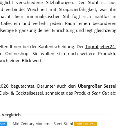
glicht verschiedene Sitzhaltungen. Der Stuhl ist aus
d verbindet Weichheit mit Strapazierfähigkeit, was ihn
cht. Sein minimalistischer Stil fügt sich nahtlos in
Cafés ein und verleiht jedem Raum einen besonderen
lseitige Ergänzung deiner Einrichtung und legt gleichzeitig
lfen Ihnen bei der Kaufentscheidung. Der
Topratgeber24-
n Onlineshop. Sie wollen sich noch weitere Produkte
 auch einen Blick wert.
 2026
begutachtet. Darunter auch den
Übergroßer Sessel
Club- & Cocktailsessel, schneidet das Produkt
Sehr Gut
ab:
 Vergleich
intage-Line Design-Clubsessel Mars Leder Belon Black Chrom Echtleder
intage-Line Clubsessel Roslin Leder Stoff Echtleder Cocktailsessel
id Century Moderner Akzentstuhl
intage-Line Design-Clubsessel Giacomet Whiskey Brown Edelstahl
intage-Line Loungesessel Aldgate Columbia Brown Edelstahl Echtleder
intage-Line Cocktailsessel Armani Winsconsin Brown Acrylglas Seitenteile
ETFTJN Chesterfield-Sessel Hellgrau Samt
essel aus Samt mit goldenen Beinen
ozyChair für kleine Räume
AWOLA Sessel Fina Polstersessel
tlantic Home Collection Leo Sessel
tlantic Home Collection Leo Sessel
Mid-Century Moderner Samt-Stuhl
EGER
PREIS-LEISTUNG