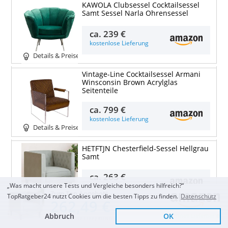
KAWOLA Clubsessel Cocktailsessel
Samt Sessel Narla Ohrensessel
ca.
239 €
kostenlose Lieferung
Details & Preise
Vintage-Line Cocktailsessel Armani
Winsconsin Brown Acrylglas
Seitenteile
ca.
799 €
kostenlose Lieferung
Details & Preise
HETFTJN Chesterfield-Sessel Hellgrau
Samt
ca.
263 €
„Was macht unsere Tests und Vergleiche besonders hilfreich?“
kostenlose Lieferung
Zum Top Angebot
TopRatgeber24 nutzt Cookies um die besten Tipps zu finden.
Datenschutz
Details & Preise
262,49 €
Abbruch
OK
Schnell Lieferbar
KOSTENLOSE LIEFERUNG
Sessel aus Samt mit goldenen Beinen