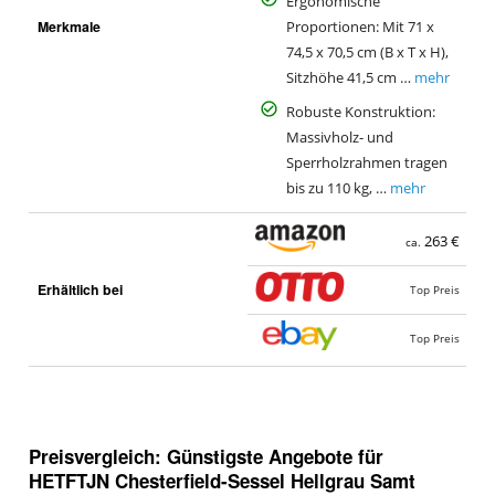
Ergonomische
Merkmale
Proportionen: Mit 71 x
74,5 x 70,5 cm (B x T x H),
Sitzhöhe 41,5 cm …
mehr
Robuste Konstruktion:
Massivholz- und
Sperrholzrahmen tragen
bis zu 110 kg, …
mehr
263 €
ca.
Erhältlich bei
Top Preis
Top Preis
Preisvergleich: Günstigste Angebote für
HETFTJN Chesterfield-Sessel Hellgrau Samt