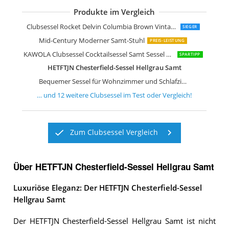
Produkte im Vergleich
Übergroßer Sessel moderner bequeme
Mid Century Moderner Akzentstuhl
Sessel aus Samt mit goldenen Beinen
CozyChair für kleine Räume
KAWOLA Sessel Fina Polstersessel
Atlantic Home Collection Leo Sessel
Atlantic Home Collection Leo Sessel
Clubsessel Rocket Delvin Columbia Brown Vintage-Leder
SIEGER
Mid-Century Moderner Samt-Stuhl
PREIS-LEISTUNG
KAWOLA Clubsessel Cocktailsessel Samt Sessel Narla Ohrensessel
SPARTIPP
HETFTJN Chesterfield-Sessel Hellgrau Samt
Bequemer Sessel für Wohnzimmer und Schlafzimmer
… und
12
weitere
Clubsessel
im Test oder Vergleich!
Zum Clubsessel Vergleich
Über HETFTJN Chesterfield-Sessel Hellgrau Samt
Luxuriöse Eleganz: Der HETFTJN Chesterfield-Sessel
Hellgrau Samt
Der HETFTJN Chesterfield-Sessel Hellgrau Samt ist nicht