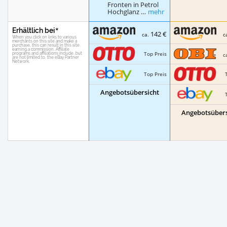
Fronten in Petrol
Hochglanz …
mehr
Erhältlich bei
142 €
ca.
c
Top Preis
c
Top Preis
Angebotsübersicht
Angebotsübers