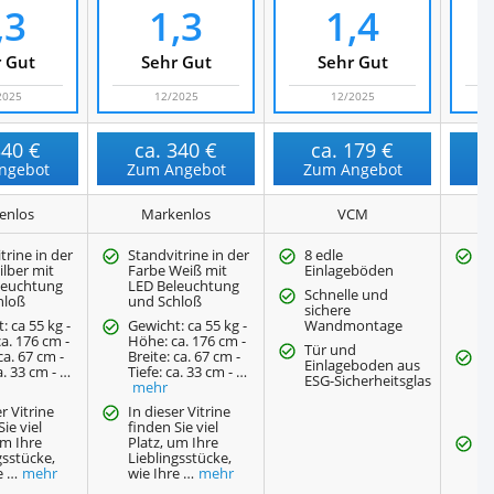
,3
1,3
1,4
 Gut
Sehr Gut
Sehr Gut
2025
12/2025
12/2025
340 €
ca.
340 €
ca.
179 €
ngebot
Zum Angebot
Zum Angebot
Z
enlos
Markenlos
VCM
trine in der
Standvitrine in der
8 edle
St
ilber mit
Farbe Weiß mit
Einlageböden
F
leuchtung
LED Beleuchtung
D
Schnelle und
hloß
und Schloß
B
sichere
Sp
: ca 55 kg -
Gewicht: ca 55 kg -
Wandmontage
a. 176 cm -
Höhe: ca. 176 cm -
Tür und
ca. 67 cm -
Breite: ca. 67 cm -
Ge
Einlageboden aus
a. 33 cm - …
Tiefe: ca. 33 cm - …
H
ESG-Sicherheitsglas
mehr
Br
Ti
r Vitrine
In dieser Vitrine
ie viel
finden Sie viel
um Ihre
Platz, um Ihre
In
gsstücke,
Lieblingsstücke,
fi
e …
mehr
wie Ihre …
mehr
Pl
Li