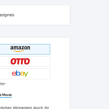
estpreis
cht
ne Movie