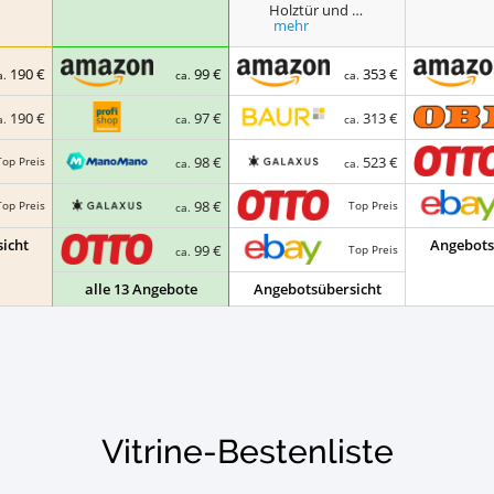
Holztür und …
mehr
190 €
99 €
353 €
a.
ca.
ca.
190 €
97 €
313 €
a.
ca.
ca.
98 €
523 €
Top Preis
ca.
ca.
98 €
Top Preis
Top Preis
ca.
icht
Angebots
99 €
Top Preis
ca.
alle 13 Angebote
Angebotsübersicht
Vitrine-Bestenliste