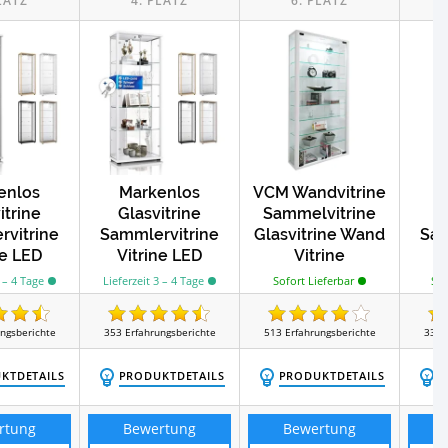
enlos
Markenlos
VCM Wandvitrine
itrine
Glasvitrine
Sammelvitrine
G
vitrine
Sammlervitrine
Glasvitrine Wand
Sam
ne LED
Vitrine LED
Vitrine
chtet
beleuchtet
Be
Sofort Lieferbar
3 – 4 Tage
Lieferzeit 3 – 4 Tage
Sch
loß
Schloß
ungsberichte
353
Erfahrungsberichte
513
Erfahrungsberichte
333
KTDETAILS
PRODUKTDETAILS
PRODUKTDETAILS
P
rtung
Bewertung
Bewertung