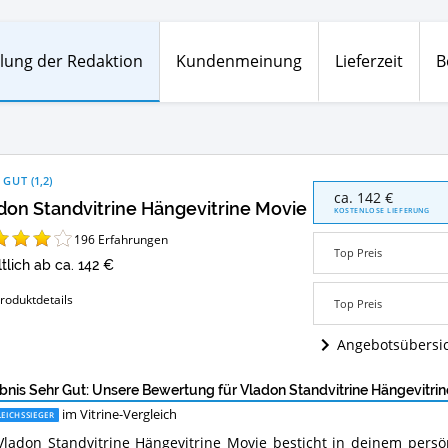
lung der Redaktion
Kundenmeinung
Lieferzeit
B
 GUT
(
1,2
)
Vladon
ca. 142 €
don Standvitrine Hängevitrine Movie
Standvitrine
KOSTENLOSE LIEFERUNG
Hängevitrine
196
Erfahrungen
Movie
Top Preis
Angebote:
ltlich ab ca. 142 €
Wo
ist
roduktdetails
Top Preis
diese
Vitrine
Angebotsübersi
erhältlich?
bnis Sehr Gut: Unsere Bewertung für Vladon Standvitrine Hängevitri
im Vitrine-Vergleich
EICHSSIEGER