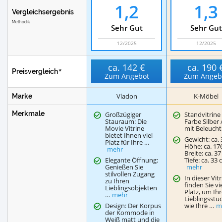
1,2
1,3
Vergleichsergebnis
Methodik
Sehr Gut
Sehr Gut
12/2025
12/2025
ca.
142 €
ca.
190 
Preisvergleich
Zum Angebot
Zum Angeb
Vladon
K-Möbel
Marke
Merkmale
Großzügiger
Standvitrine 
Stauraum: Die
Farbe Silber 
Movie Vitrine
mit Beleuch
bietet Ihnen viel
Gewicht: ca. 
Platz für Ihre …
Höhe: ca. 17
mehr
Breite: ca. 37
Elegante Öffnung:
Tiefe: ca. 33 
Genießen Sie
mehr
stilvollen Zugang
In dieser Vit
zu Ihren
finden Sie vi
Lieblingsobjekten
Platz, um Ih
…
mehr
Lieblingsstü
Design: Der Korpus
wie Ihre …
m
der Kommode in
Weiß matt und die