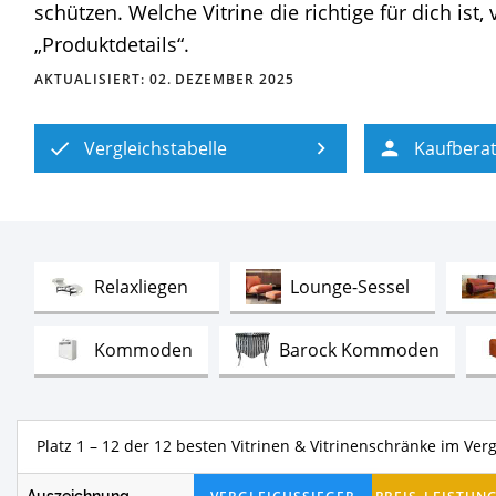
schützen. Welche Vitrine die richtige für dich ist,
„Produktdetails“.
AKTUALISIERT:
02. DEZEMBER 2025
Vergleichstabelle
Kaufbera
Test
Test
Relaxliegen
Lounge-Sessel
Test
Test
Kommoden
Barock Kommoden
Test
Test
Wohnwände
Chaiselongues
Platz 1 – 7 der 12 besten Vitrinen & Vitr
Auszeichnung