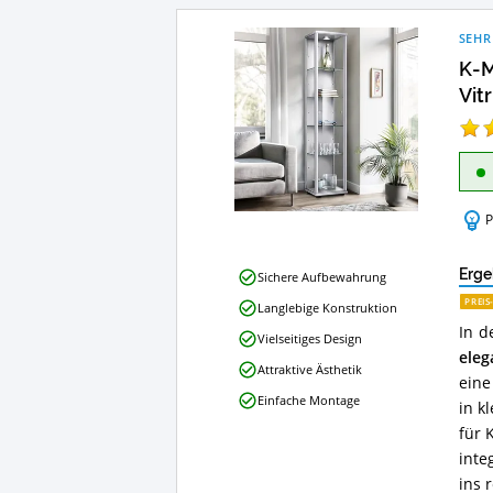
SEHR
K-M
Vit
P
K-
Erge
Sichere Aufbewahrung
Möbel
PREIS
Langlebige Konstruktion
Glasvitrine
In d
Sammlervitrine
Vielseitiges Design
Vitrine
eleg
Attraktive Ästhetik
Vorteile:
eine
Was
Einfache Montage
in k
spricht
für
für 
diese
inte
Vitrine?