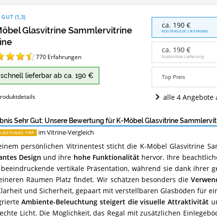
 GUT
(
1,3
)
K-
ca. 190 €
öbel Glasvitrine Sammlervitrine
Möbel
KOSTENLOSE LIEFERUNG
Glasvitrine
rine
Sammlervitrine
ca. 190 €
Vitrine
770
Erfahrungen
kostenlose Lieferung
Angebote:
Wo
schnell lieferbar ab ca. 190 €
Top Preis
ist
diese
alle 4 Angebote
roduktdetails
Vitrine
erhältlich?
bnis Sehr Gut: Unsere Bewertung für K-Möbel Glasvitrine Sammlervitri
im Vitrine-Vergleich
-LEISTUNGS-TIPP
einem persönlichen Vitrinentest sticht die K-Möbel Glasvitrine Sa
antes Design
und ihre
hohe Funktionalität
hervor. Ihre beachtlic
 beeindruckende vertikale Präsentation, während sie dank ihrer g
leineren Räumen Platz findet. Wir schätzen besonders die
Verwend
Klarheit und Sicherheit, gepaart mit verstellbaren Glasböden für ei
grierte
Ambiente-Beleuchtung steigert die visuelle Attraktivität
un