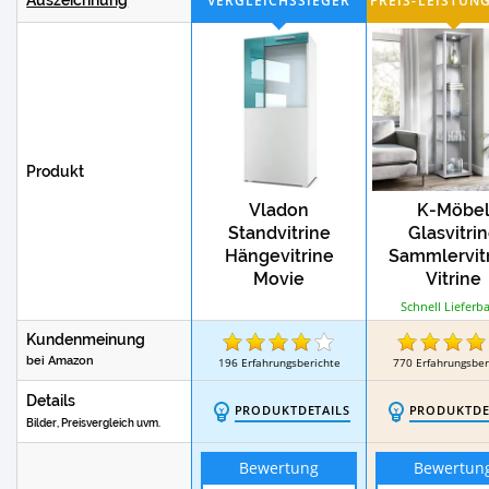
Produkt
Vladon
K-Möbe
Standvitrine
Glasvitri
Hängevitrine
Sammlervit
Movie
Vitrine
Schnell Lieferba
Kundenmeinung
bei Amazon
196
Erfahrungsberichte
770
Erfahrungsber
Details
PRODUKTDETAILS
PRODUKTDE
Bilder, Preisvergleich uvm.
Bewertung
Bewertun