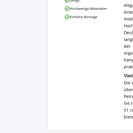
Die 
Movie
Design
Vorteile:
eleg
Hochwertige Materialien
Was
eine
spricht
Einfache Montage
mode
für
diese
Hoch
Vitrine?
Deut
lang
der
orga
häng
prak
Vlad
Die 
über
Petr
Sie 
51 c
biet