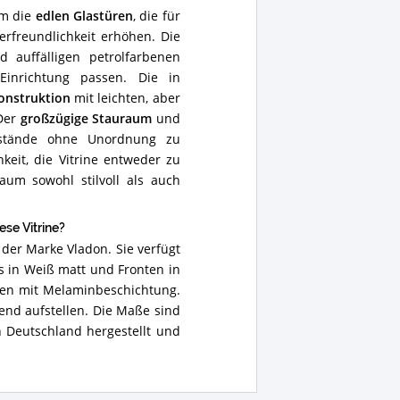
lichen Vitrinentest durch ihr
em die
edlen Glastüren
, die für
rfreundlichkeit erhöhen. Die
 auffälligen petrolfarbenen
 Einrichtung passen. Die in
onstruktion
mit leichten, aber
 Der
großzügige Stauraum
und
nstände ohne Unordnung zu
eit, die Vitrine entweder zu
um sowohl stilvoll als auch
se Vitrine?
n der Marke Vladon. Sie verfügt
 in Weiß matt und Fronten in
tten mit Melaminbeschichtung.
gend aufstellen. Die Maße sind
in Deutschland hergestellt und