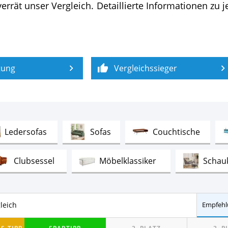
 verrät unser Vergleich. Detaillierte Informationen zu 
tung
Vergleichssieger
Test
Test
Test
Ledersofas
Sofas
Couchtische
Test
Test
Clubsessel
Möbelklassiker
Schau
Test
Vintage Sessel
inenschränke im Vergleich
Empfehl