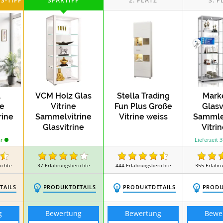
l
VCM Holz Glas
Stella Trading
Mark
ne
Vitrine
Fun Plus Große
Glasv
rine
Sammelvitrine
Vitrine weiss
Sammler
Glasvitrine
Vitri
Schaukasten
beleu
r
Lieferzeit 
Sch
ichte
37
Erfahrungsberichte
444
Erfahrungsberichte
355
Erfahr
TAILS
PRODUKTDETAILS
PRODUKTDETAILS
PRODU
g
Bewertung
Bewertung
Bewe