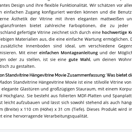
Vladon Standvitrine Hängevitrine Movie besticht in deinem persön
antes Design und ihre flexible Funktionalität. Wir schätzen vor all
n einfachen Zugang konfiguriert werden können und die Benutze
rne Ästhetik der Vitrine mit ihren eleganten mattweißen und
glanzfronten bietet zahlreiche Farboptionen, die zu jeder
schland gefertigte Vitrine zeichnet sich durch eine
hochwertige K
lebigen Materialien aus, die eine einfache Wartung ermöglichen.
 zusätzliche Innenboden sind ideal, um verschiedene Gege
nisieren. Mit einer
einfachen Montageanleitung
und der Möglichk
en oder zu stellen, ist sie eine
gute Wahl
, um deinen Wohnra
tisch zu gestalten.
on Standvitrine Hängevitrine Movie Zusammenfassung: Was bietet die
Vladon Standvitrine Hängevitrine Movie ist eine stilvolle Vitrine vo
 elegante Glastüren und großzügigen Stauraum, mit einem Korpus
ol Hochglanz. Sie besteht aus folierten MDF-Platten und Spanpla
ist leicht aufzubauen und lässt sich sowohl stehend als auch hän
m (Breite) x 110 cm (Höhe) x 31 cm (Tiefe). Dieses Produkt wird 
et eine hervorragende Verarbeitungsqualität.