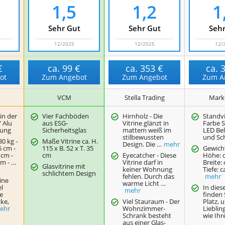
1,5
1,2
1
Sehr Gut
Sehr Gut
Sehr
12/2025
12/2025
12/
€
ca.
99 €
ca.
353 €
ca.
ot
Zum Angebot
Zum Angebot
Zum A
VCM
Stella Trading
Mark
in der
Vier Fachböden
Hirnholz - Die
Standvi
/ Alu
aus ESG-
Vitrine glänzt in
Farbe S
tung
Sicherheitsglas
mattem weiß im
LED Be
stilbewussten
und Sc
30 kg -
Maße Vitrine ca. H.
Design. Die …
mehr
6 cm -
115 x B. 52 x T. 35
Gewicht
 cm -
cm
Eyecatcher - Diese
Höhe: c
cm - …
Vitrine darf in
Breite: 
Glasvitrine mit
keiner Wohnung
Tiefe: c
schlichtem Design
fehlen. Durch das
mehr
rine
warme Licht …
el
In diese
mehr
re
finden S
cke,
Viel Stauraum - Der
Platz, 
ehr
Wohnzimmer-
Lieblin
Schrank besteht
wie Ihr
aus einer Glas-