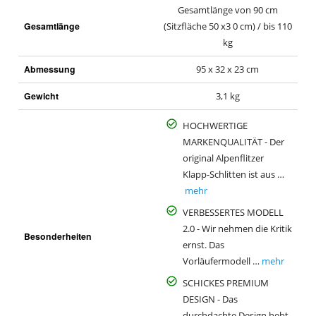
Gesamtlänge von 90 cm
Gesamtlänge
(Sitzfläche 50 x3 0 cm) / bis 110
kg
Abmessung
95 x 32 x 23 cm
Gewicht
3,1 kg
HOCHWERTIGE
MARKENQUALITÄT - Der
original Alpenflitzer
Klapp-Schlitten ist aus …
mehr
VERBESSERTES MODELL
2.0 - Wir nehmen die Kritik
Besonderheiten
ernst. Das
Vorläufermodell …
mehr
SCHICKES PREMIUM
DESIGN - Das
durchdachte Design hebt