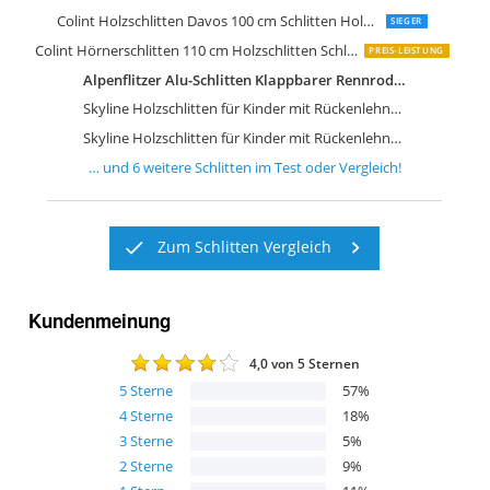
Colint R.P.L Hörnerrodel 110 cm
Kathrein Rodel Touren Rodel Einsitze
Colint Holzschlitten Davos 100 cm Schlitten Holz Rodel DCL 60100
SIEGER
Colint Hörnerschlitten 110 cm Holzschlitten Schlitten Holz Rodel
PREIS-LEISTUNG
Alpenflitzer Alu-Schlitten Klappbarer Rennrodel Klappbar aus Aluminium
Skyline Holzschlitten für Kinder mit Rückenlehne Rodelschlitten Davoser Schlitten
Skyline Holzschlitten für Kinder mit Rückenlehne Rodelschlitten Davoser Schlitten
… und
6
weitere
Schlitten
im Test oder Vergleich!
Zum Schlitten Vergleich
Kundenmeinung
4,0
von 5 Sternen
5
Sterne
57
%
4
Sterne
18
%
3
Sterne
5
%
2
Sterne
9
%