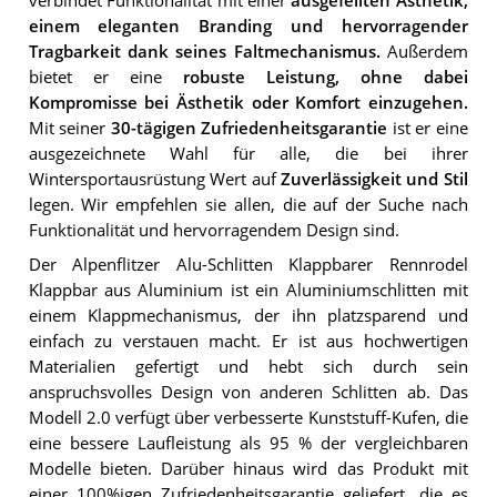
verbindet Funktionalität mit einer
ausgefeilten Ästhetik,
einem eleganten Branding und hervorragender
Tragbarkeit dank seines Faltmechanismus.
Außerdem
bietet er eine
robuste Leistung, ohne dabei
Kompromisse bei Ästhetik oder Komfort einzugehen.
Mit seiner
30-tägigen Zufriedenheitsgarantie
ist er eine
ausgezeichnete Wahl für alle, die bei ihrer
Wintersportausrüstung Wert auf
Zuverlässigkeit und Stil
legen. Wir empfehlen sie allen, die auf der Suche nach
Funktionalität und hervorragendem Design sind.
Der Alpenflitzer Alu-Schlitten Klappbarer Rennrodel
Klappbar aus Aluminium ist ein Aluminiumschlitten mit
einem Klappmechanismus, der ihn platzsparend und
einfach zu verstauen macht. Er ist aus hochwertigen
Materialien gefertigt und hebt sich durch sein
anspruchsvolles Design von anderen Schlitten ab. Das
Modell 2.0 verfügt über verbesserte Kunststuff-Kufen, die
eine bessere Laufleistung als 95 % der vergleichbaren
Modelle bieten. Darüber hinaus wird das Produkt mit
einer 100%igen Zufriedenheitsgarantie geliefert, die es