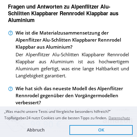
Fragen und Antworten zu Alpenflitzer Alu-
Schlitten Klappbarer Rennrodel Klappbar aus
Aluminium
Wie ist die Materialzusammensetzung der
Alpenflitzer Alu-Schlitten Klappbarer Rennrodel
Klappbar aus Aluminium?
Der Alpenflitzer Alu-Schlitten Klappbarer Rennrodel
Klappbar aus Aluminium ist aus hochwertigem
Aluminium gefertigt, was eine lange Haltbarkeit und
Langlebigkeit garantiert.
Wie hat sich das neueste Modell des Alpenflitzer
Rennrodel gegenüber den Vorgängermodellen
verbessert?
Das neueste Modell der Alpenflitzer-Rodel wurde
„Was macht unsere Tests und Vergleiche besonders hilfreich?“
Zum Top Angebot
durch den Einbau von deutlich längeren
TopRatgeber24 nutzt Cookies um die besten Tipps zu finden.
Datenschutz
99,90 €
Kunststoffkufen verbessert. Diese Verbesserung
Abbruch
OK
ermöglicht ein sanfteres und schnelleres Gleiten und
KOSTENLOSE LIEFERUNG