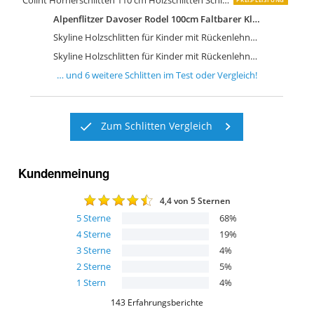
Colint Hörnerschlitten 110 cm Holzschlitten Schlitten Holz Rodel
Alpenflitzer Davoser Rodel 100cm Faltbarer Klappbarer Schlitten
Skyline Holzschlitten für Kinder mit Rückenlehne Rodelschlitten Davoser Schlitten
Skyline Holzschlitten für Kinder mit Rückenlehne Rodelschlitten Davoser Schlitten
… und
6
weitere
Schlitten
im Test oder Vergleich!
Zum Schlitten Vergleich
Kundenmeinung
4,4
von 5 Sternen
5
Sterne
68
%
4
Sterne
19
%
3
Sterne
4
%
2
Sterne
5
%
1
Stern
4
%
143
Erfahrungsberichte