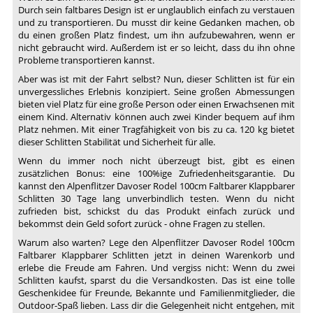
Durch sein faltbares Design ist er unglaublich einfach zu verstauen
und zu transportieren. Du musst dir keine Gedanken machen, ob
du einen großen Platz findest, um ihn aufzubewahren, wenn er
nicht gebraucht wird. Außerdem ist er so leicht, dass du ihn ohne
Probleme transportieren kannst.
Aber was ist mit der Fahrt selbst? Nun, dieser Schlitten ist für ein
unvergessliches Erlebnis konzipiert. Seine großen Abmessungen
bieten viel Platz für eine große Person oder einen Erwachsenen mit
einem Kind. Alternativ können auch zwei Kinder bequem auf ihm
Platz nehmen. Mit einer Tragfähigkeit von bis zu ca. 120 kg bietet
dieser Schlitten Stabilität und Sicherheit für alle.
Wenn du immer noch nicht überzeugt bist, gibt es einen
zusätzlichen Bonus: eine 100%ige Zufriedenheitsgarantie. Du
kannst den Alpenflitzer Davoser Rodel 100cm Faltbarer Klappbarer
Schlitten 30 Tage lang unverbindlich testen. Wenn du nicht
zufrieden bist, schickst du das Produkt einfach zurück und
bekommst dein Geld sofort zurück - ohne Fragen zu stellen.
Warum also warten? Lege den Alpenflitzer Davoser Rodel 100cm
Faltbarer Klappbarer Schlitten jetzt in deinen Warenkorb und
erlebe die Freude am Fahren. Und vergiss nicht: Wenn du zwei
Schlitten kaufst, sparst du die Versandkosten. Das ist eine tolle
Geschenkidee für Freunde, Bekannte und Familienmitglieder, die
Outdoor-Spaß lieben. Lass dir die Gelegenheit nicht entgehen, mit