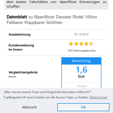
dem besten Faltschlitten von Alpenflitzer Erinnerungen zu
schaffen.
Datenblatt
zu
Alpenflitzer Davoser Rodel 100cm
Faltbarer Klappbarer Schlitten
Auszeichnung
Kundenmeinung
bei Amazon
143
Erfahrungsberichte
Bewertung
1,6
Vergleichsergebnis
Gut
Methodik
12/2025
„Was macht unsere Tests und Vergleiche besonders hilfreich?“
Zum Top Angebot
TopRatgeber24 nutzt Cookies um die besten Tipps zu finden.
Datenschutz
🛷 Modell
Davoser Rodel
49,90 €
Abbruch
OK
Sofort Lieferbar
Hartholz, klappbare
KOSTENLOSE LIEFERUNG
Material