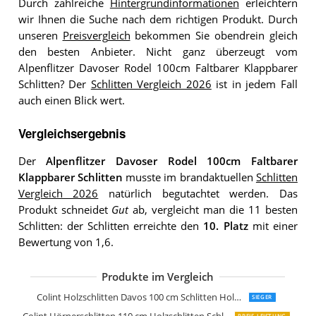
Durch zahlreiche
Hintergrundinformationen
erleichtern
wir Ihnen die Suche nach dem richtigen Produkt. Durch
unseren
Preisvergleich
bekommen Sie obendrein gleich
den besten Anbieter. Nicht ganz überzeugt vom
Alpenflitzer Davoser Rodel 100cm Faltbarer Klappbarer
Schlitten? Der
Schlitten Vergleich 2026
ist in jedem Fall
auch einen Blick wert.
Vergleichsergebnis
Der
Alpenflitzer Davoser Rodel 100cm Faltbarer
Klappbarer Schlitten
musste im brandaktuellen
Schlitten
Vergleich 2026
natürlich begutachtet werden. Das
Produkt schneidet
Gut
ab, vergleicht man die 11 besten
Schlitten: der Schlitten erreichte den
10. Platz
mit einer
Bewertung von 1,6.
Produkte im Vergleich
Colint R.P.L Hörnerrodel 110 cm
Kathrein Rodel Touren Rodel Einsitze
Colint Holzschlitten Davos 100 cm Schlitten Holz Rodel DCL 60100
SIEGER
PREIS-LEISTUNG