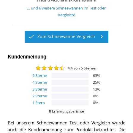
Freund Victoria Maxi-Stahlwanne
… und
6
weitere
Schneewannen
im Test oder
Vergleich!
Zum Schneewanne Vergleich
Kundenmeinung
4,4
von 5 Sternen
5
Sterne
63
%
4
Sterne
25
%
3
Sterne
13
%
2
Sterne
0
%
1
Stern
0
%
8
Erfahrungsberichte
Bei unserem
Schneewannen
Test oder Vergleich wurde
auch die Kundenmeinung zum Produkt betrachtet.
Die