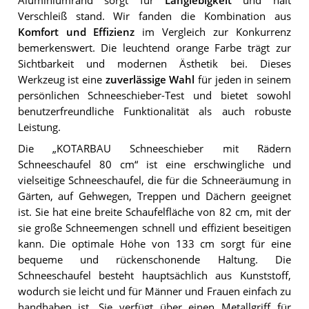
Aluminiumrand sorgt für
Langlebigkeit
und hält
Verschleiß stand. Wir fanden die Kombination aus
Komfort und Effizienz
im Vergleich zur Konkurrenz
bemerkenswert. Die leuchtend orange Farbe trägt zur
Sichtbarkeit und modernen Ästhetik bei. Dieses
Werkzeug ist eine
zuverlässige Wahl
für jeden in seinem
persönlichen Schneeschieber-Test und bietet sowohl
benutzerfreundliche Funktionalität als auch robuste
Leistung.
Die „KOTARBAU Schneeschieber mit Rädern
Schneeschaufel 80 cm“ ist eine erschwingliche und
vielseitige Schneeschaufel, die für die Schneeräumung in
Gärten, auf Gehwegen, Treppen und Dächern geeignet
ist. Sie hat eine breite Schaufelfläche von 82 cm, mit der
sie große Schneemengen schnell und effizient beseitigen
kann. Die optimale Höhe von 133 cm sorgt für eine
bequeme und rückenschonende Haltung. Die
Schneeschaufel besteht hauptsächlich aus Kunststoff,
wodurch sie leicht und für Männer und Frauen einfach zu
handhaben ist. Sie verfügt über einen Metallgriff für