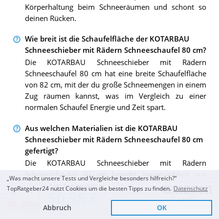
Körperhaltung beim Schneeräumen und schont so
deinen Rücken.
Wie breit ist die Schaufelfläche der KOTARBAU
Schneeschieber mit Rädern Schneeschaufel 80 cm?
Die KOTARBAU Schneeschieber mit Rädern
Schneeschaufel 80 cm hat eine breite Schaufelfläche
von 82 cm, mit der du große Schneemengen in einem
Zug räumen kannst, was im Vergleich zu einer
normalen Schaufel Energie und Zeit spart.
Aus welchen Materialien ist die KOTARBAU
Schneeschieber mit Rädern Schneeschaufel 80 cm
gefertigt?
Die KOTARBAU Schneeschieber mit Rädern
Schneeschaufel 80 cm besteht hauptsächlich aus
„Was macht unsere Tests und Vergleiche besonders hilfreich?“
leichtem Kunststoff, wodurch sie leicht zu handhaben
Zum Top Angebot
TopRatgeber24 nutzt Cookies um die besten Tipps zu finden.
Datenschutz
50,38 €
ist. Außerdem verfügt sie über einen robusten
Abbruch
OK
Metallgriff, der für Stabilität und Komfort bei der
Sofort Lieferbar
KOSTENLOSE LIEFERUNG