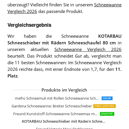
überzeugt? Vielleicht finden Sie in unserem
Schneewanne
Vergleich 2026
das passende Produkt.
Vergleichsergebnis
Wir haben die Schneewanne
KOTARBAU
Schneeschieber mit Rädern Schneeschaufel 80 cm
in
unserem aktuellen
Schneewanne Vergleich 2026
beurteilt. Das Produkt schneidet
Gut
ab, vergleicht man
die 11 besten Schneewannen: Im Schneewanne Vergleich
2026 reichte dass, mit einer Endnote von 1,7, für den
11.
Platz
.
Produkte im Vergleich
TRIUSO Schneewanne
Fiskars Schneewanne für große Fläch
Mefro Schneemuli 62x80x18cm Stahlb
mefro Schneemuli mit Rollen Schneewanne Schneeschieber Futterschaufel 03 5500
SIEGER
Gardena Schneewanne: Breiter Schneeschieber
PREIS-LEISTUNG
Freund Kunststoff-Schneewanne Schneemax mit Alu-Profilkante
SPARTIPP
KOTARBAU Schneeschieber mit Rädern Schneeschaufel 80 cm