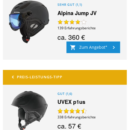
SEHR GUT
(
1,1
)
Alpina Jump JV
139
Erfahrungsberichte
ca.
360 €
Zum Angebot
GUT
(
1,6
)
UVEX p1us
338
Erfahrungsberichte
ca.
57 €