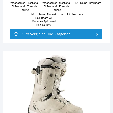
Woodcarver Directional
Woodcarver Directional
NO Color Snowboard
All Mountain Freeride
All Mountain Freeride
Carving
Carving
Nitro Herren Nomad
und 12 Artikel mehr...
Split Board All
Mountain Splitboard
Backcountry
Zum Vergleich und Ratgeber