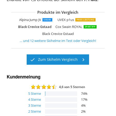
Produkte im Vergleich
Bollé Backline Visor Soft
Uvex Hlmt 300 Visor
Uvex P1us
POC Fornix
ALPINA GRAP 2.0
Alpina Menga JV
Uvex HLMT 400 Visor
Black Crevice Kitzbühel
SMITH Holt
Ultrasport Race Edition
ALPINA Biom
Airtracks SAVAGE T2X
Alpina Jump JV
UVEX p1us
SIEGER
PREIS-LEISTUNG
Black Crevice Gstaad
Cox Swain ROYAL
SPARTIPP
Black Crevice Gstaad
… und
12
weitere
Skihelme
im Test oder Vergleich!
Zum Skihelm Vergleich
Kundenmeinung
4,6
von 5 Sternen
5
Sterne
74
%
4
Sterne
17
%
3
Sterne
4
%
2
Sterne
2
%