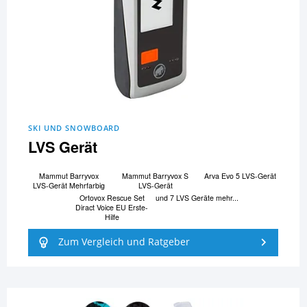
SKI UND SNOWBOARD
LVS Gerät
Mammut Barryvox
Mammut Barryvox S
Arva Evo 5 LVS-Gerät
LVS-Gerät Mehrfarbig
LVS-Gerät
Ortovox Rescue Set
und 7 LVS Geräte mehr...
Diract Voice EU Erste-
Hilfe
Zum Vergleich und Ratgeber