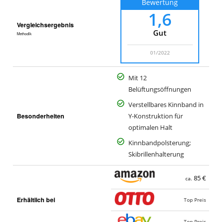
Bewertung
1,6
Vergleichsergebnis
Gut
Methodik
01/2022
Mit 12
Belüftungsöffnungen
Verstellbares Kinnband in
Besonderheiten
Y-Konstruktion für
optimalen Halt
Kinnbandpolsterung;
Skibrillenhalterung
85 €
ca.
Erhältlich bei
Top Preis
Top Preis