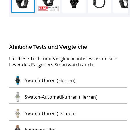
Ähnliche Tests und Vergleiche
Für diese Tests und Vergleiche interessierten sich
Leser des Ratgebers Smartwatch auch:
EKG-
Test
Test
Test
Test
Test
Test
Test
Test
Test
Automatikuhren (Herren)
BOCCIA Titanium Uhren (Herren)
Lacoste-Uhren (Damen)
Lacoste-Uhren (Herren)
Holz-Wecker
Farbwechsel-Uhren
FEICE Uhren
PICTO Damenuhren
PICTO Herrenuhren
Test
Swatch-Uhren (Herren)
Test
Uhren
Test
Swatch-Automatikuhren (Herren)
Test
Swatch-Uhren (Damen)
Test