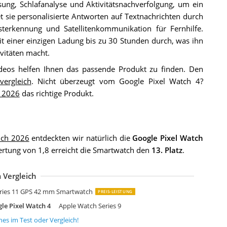
ung, Schlafanalyse und Aktivitätsnachverfolgung, um ein
t sie personalisierte Antworten auf Textnachrichten durch
sterkennung und Satellitenkommunikation für Fernhilfe.
t einer einzigen Ladung bis zu 30 Stunden durch, was ihn
ivitäten macht.
eos helfen Ihnen das passende Produkt zu finden. Den
vergleich
. Nicht überzeugt vom Google Pixel Watch 4?
h 2026
das richtige Produkt.
ich 2026
entdeckten wir natürlich die
Google Pixel Watch
ertung von 1,8 erreicht die Smartwatch den
13. Platz
.
 Vergleich
pple Watch Ultra 3 GPS
pple Watch Ultra 2
pple Watch SE 3 GPS 44 mm Smartwatch
amsung Galaxy Watch 8
amsung Galaxy Watch 6
amsung Galaxy Watch Ultra Smartwatch
amsung Galaxy Watch 8 Classic
amsung Galaxy Watch FE
armin Venu 3
UAWEI Watch 5
armin Vivoactive 5
UAWEI Watch FIT 4 Pro
UAWEI Watch GT 5 Pro
ries 11 GPS 42 mm Smartwatch
PREIS-LEISTUNG
le Pixel Watch 4
Apple Watch Series 9
hes
im Test oder Vergleich!