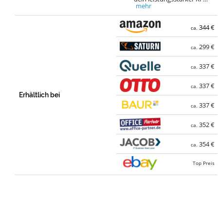
mehr
344 €
ca.
299 €
ca.
337 €
ca.
337 €
ca.
Erhältlich bei
337 €
ca.
352 €
ca.
354 €
ca.
Top Preis