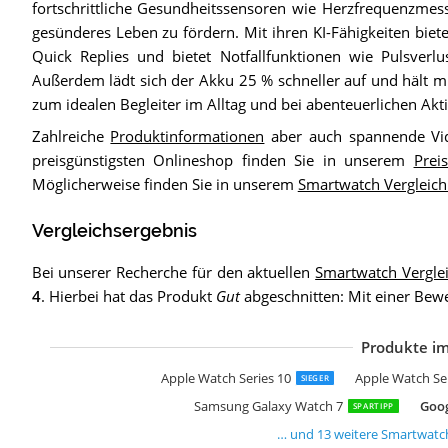
fortschrittliche Gesundheitssensoren wie Herzfrequenzmess
gesünderes Leben zu fördern. Mit ihren KI-Fähigkeiten biete
Quick Replies und bietet Notfallfunktionen wie Pulsverlu
Außerdem lädt sich der Akku 25 % schneller auf und hält mi
zum idealen Begleiter im Alltag und bei abenteuerlichen Akt
Zahlreiche
Produktinformationen
aber auch spannende Vid
preisgünstigsten Onlineshop finden Sie in unserem
Preis
Möglicherweise finden Sie in unserem
Smartwatch Vergleic
Vergleichsergebnis
Bei unserer Recherche für den aktuellen
Smartwatch Vergle
4
. Hierbei hat das Produkt
Gut
abgeschnitten: Mit einer Bew
Produkte im
A
A
A
S
S
S
S
S
G
H
G
H
H
Apple Watch Series 10
Apple Watch Se
SIEGER
Samsung Galaxy Watch 7
Goog
SPARTIPP
… und
13
weitere
Smartwatc