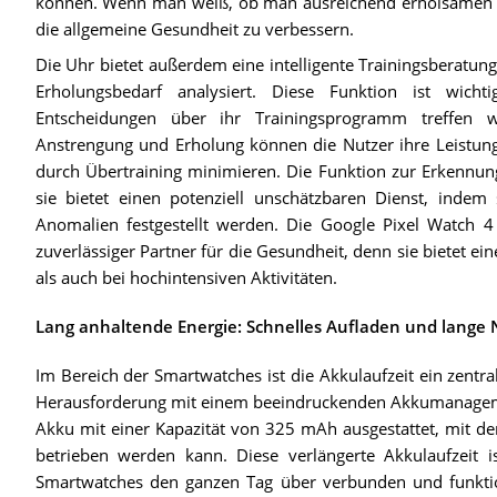
können. Wenn man weiß, ob man ausreichend erholsamen S
die allgemeine Gesundheit zu verbessern.
Die Uhr bietet außerdem eine intelligente Trainingsberatung,
Erholungsbedarf analysiert. Diese Funktion ist wichti
Entscheidungen über ihr Trainingsprogramm treffen 
Anstrengung und Erholung können die Nutzer ihre Leistung 
durch Übertraining minimieren. Die Funktion zur Erkennung
sie bietet einen potenziell unschätzbaren Dienst, indem s
Anomalien festgestellt werden. Die Google Pixel Watch 4 
zuverlässiger Partner für die Gesundheit, denn sie bietet ei
als auch bei hochintensiven Aktivitäten.
Lang anhaltende Energie: Schnelles Aufladen und lange
Im Bereich der Smartwatches ist die Akkulaufzeit ein zentra
Herausforderung mit einem beeindruckenden Akkumanagemen
Akku mit einer Kapazität von 325 mAh ausgestattet, mit de
betrieben werden kann. Diese verlängerte Akkulaufzeit ist
Smartwatches den ganzen Tag über verbunden und funktion