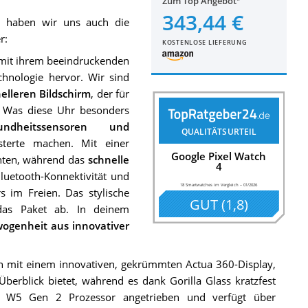
Zum Top Angebot
343,44 €
6
haben wir uns auch die
r:
KOSTENLOSE LIEFERUNG
 mit ihrem beeindruckenden
nologie hervor. Wir sind
elleren Bildschirm
, der für
t. Was diese Uhr besonders
sundheitssensoren und
QUALITÄTSURTEIL
isterte machen. Mit einer
Google Pixel Watch
enten, während das
schnelle
4
luetooth-Konnektivität und
18 Smartwatches im Vergleich
–
01/2026
s im Freien. Das stylische
GUT
(
1,8
)
das Paket ab. In deinem
ogenheit aus innovativer
h mit einem innovativen, gekrümmten Actua 360-Display,
erblick bietet, während es dank Gorilla Glass kratzfest
 W5 Gen 2 Prozessor angetrieben und verfügt über