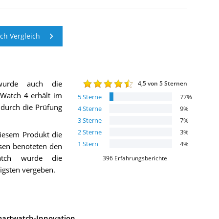
h Vergleich
wurde auch die
4,5
von 5 Sternen
 Watch 4
erhält im
5
Sterne
77
%
h durch die Prüfung
4
Sterne
9
%
3
Sterne
7
%
2
Sterne
3
%
iesem Produkt die
1
Stern
4
%
esen benoteten den
atch wurde die
396
Erfahrungsberichte
igsten vergeben.
Smartwatch-Innovation