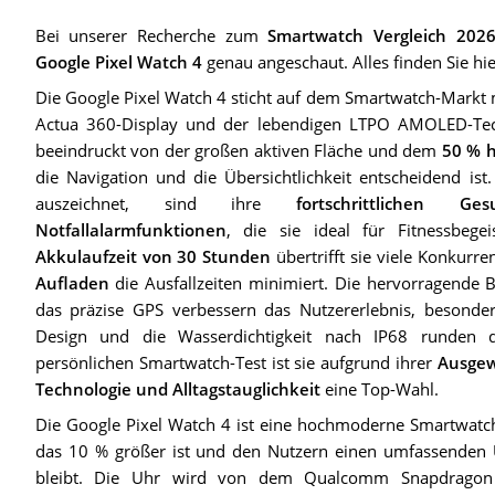
Bei unserer Recherche zum
Smartwatch Vergleich 202
Google Pixel Watch 4
genau angeschaut. Alles finden Sie hie
Die Google Pixel Watch 4 sticht auf dem Smartwatch-Markt
Actua 360-Display und der lebendigen LTPO AMOLED-Tech
beeindruckt von der großen aktiven Fläche und dem
50 % h
die Navigation und die Übersichtlichkeit entscheidend is
auszeichnet, sind ihre
fortschrittlichen Ge
Notfallalarmfunktionen
, die sie ideal für Fitnessbege
Akkulaufzeit von 30 Stunden
übertrifft sie viele Konkurr
Aufladen
die Ausfallzeiten minimiert. Die hervorragende B
das präzise GPS verbessern das Nutzererlebnis, besonder
Design und die Wasserdichtigkeit nach IP68 runden 
persönlichen Smartwatch-Test ist sie aufgrund ihrer
Ausgew
Technologie und Alltagstauglichkeit
eine Top-Wahl.
Die Google Pixel Watch 4 ist eine hochmoderne Smartwatc
das 10 % größer ist und den Nutzern einen umfassenden Üb
bleibt. Die Uhr wird von dem Qualcomm Snapdragon