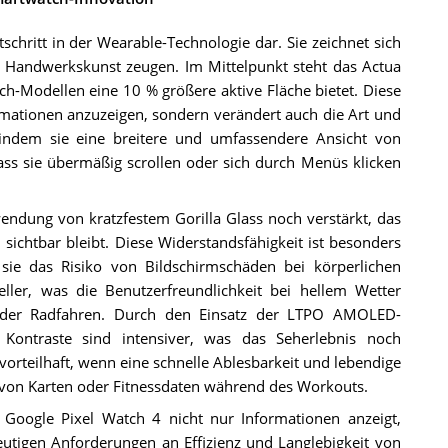
chritt in der Wearable-Technologie dar. Sie zeichnet sich
er Handwerkskunst zeugen. Im Mittelpunkt steht das Actua
h-Modellen eine 10 % größere aktive Fläche bietet. Diese
rmationen anzuzeigen, sondern verändert auch die Art und
 indem sie eine breitere und umfassendere Ansicht von
s sie übermäßig scrollen oder sich durch Menüs klicken
endung von kratzfestem Gorilla Glass noch verstärkt, das
 sichtbar bleibt. Diese Widerstandsfähigkeit ist besonders
 sie das Risiko von Bildschirmschäden bei körperlichen
ller, was die Benutzerfreundlichkeit bei hellem Wetter
 oder Radfahren. Durch den Einsatz der LTPO AMOLED-
 Kontraste sind intensiver, was das Seherlebnis noch
orteilhaft, wenn eine schnelle Ablesbarkeit und lebendige
ge von Karten oder Fitnessdaten während des Workouts.
Google Pixel Watch 4 nicht nur Informationen anzeigt,
utigen Anforderungen an Effizienz und Langlebigkeit von