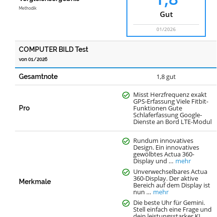
Methodik
Gut
01/2026
COMPUTER BILD Test
von 01/2026
1,8 gut
Gesamtnote
Misst Herzfrequenz exakt
GPS-Erfassung Viele Fitbit-
Funktionen Gute
Pro
Schlaferfassung Google-
Dienste an Bord LTE-Modul
Rundum innovatives
Design. Ein innovatives
gewölbtes Actua 360-
Display und …
mehr
Unverwechselbares Actua
360-Display. Der aktive
Merkmale
Bereich auf dem Display ist
nun …
mehr
Die beste Uhr für Gemini.
Stell einfach eine Frage und
dein leistungsstarker KI …