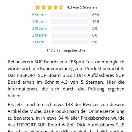
4,3
von 5 Sternen
5
Sterne
65
%
4
Sterne
19
%
3
Sterne
5
%
2
Sterne
6
%
1
Stern
5
%
148
Erfahrungsberichte
Bei unserem
SUP Boards von FBSport
Test oder Vergleich
wurde auch die Kundenmeinung zum Produkt betrachtet.
Das
FBSPORT SUP Board 6 Zoll Dick Aufblasbares SUP
Board
erhält im Schnitt
4,3
von 5 Sternen
. Hier die
Informationen, die sich durch die Prüfung ergeben
haben:
Bis jetzt machten sich etwa 148 der Besitzer von diesem
Artikel die Mühe, das Produkt nach der Online Bestellung
zu bewerten. In in etwa 84 % aller Praxisberichte wurde
das FBSPORT SUP Board 6 Zoll Dick Aufblasbares SUP
Board aus einem positiven Blickwinkel, das heißt in Höhe