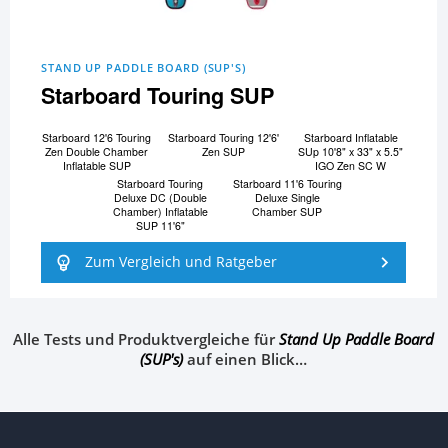
STAND UP PADDLE BOARD (SUP'S)
Starboard Touring SUP
Starboard 12'6 Touring
Starboard Touring 12'6'
Starboard Inflatable
Zen Double Chamber
Zen SUP
SUp 10'8" x 33" x 5.5"
Inflatable SUP
IGO Zen SC W
Starboard Touring
Starboard 11'6 Touring
Deluxe DC (Double
Deluxe Single
Chamber) Inflatable
Chamber SUP
SUP 11'6"
Zum Vergleich und Ratgeber
Alle Tests und Produktvergleiche für
Stand Up Paddle Board
(SUP's)
auf einen Blick…