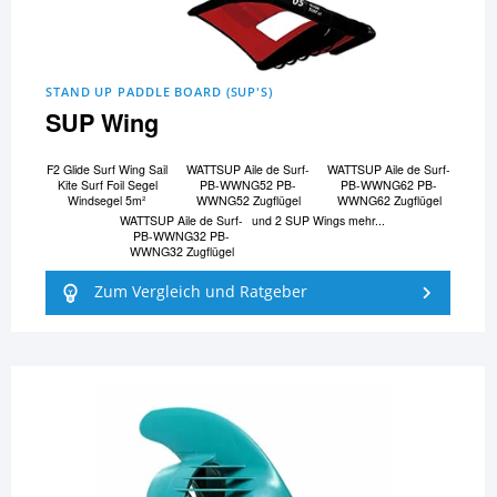
STAND UP PADDLE BOARD (SUP'S)
SUP Wing
F2 Glide Surf Wing Sail
WATTSUP Aile de Surf-
WATTSUP Aile de Surf-
Kite Surf Foil Segel
PB-WWNG52 PB-
PB-WWNG62 PB-
Windsegel 5m²
WWNG52 Zugflügel
WWNG62 Zugflügel
WATTSUP Aile de Surf-
und 2 SUP Wings mehr...
PB-WWNG32 PB-
WWNG32 Zugflügel
Zum Vergleich und Ratgeber