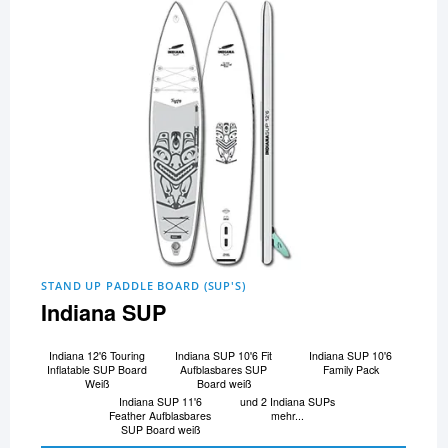
STAND UP PADDLE BOARD (SUP'S)
Indiana SUP
Indiana 12'6 Touring
Indiana SUP 10'6 Fit
Indiana SUP 10'6
Inflatable SUP Board
Aufblasbares SUP
Family Pack
Weiß
Board weiß
Indiana SUP 11'6
und 2 Indiana SUPs
Feather Aufblasbares
mehr...
SUP Board weiß