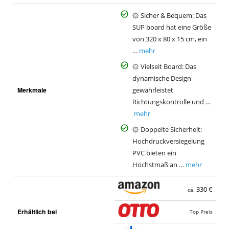
۞ Sicher & Bequem: Das
SUP board hat eine Größe
von 320 x 80 x 15 cm, ein
…
mehr
۞ Vielseit Board: Das
dynamische Design
Merkmale
gewährleistet
Richtungskontrolle und …
mehr
۞ Doppelte Sicherheit:
Hochdruckversiegelung
PVC bieten ein
Höchstmaß an …
mehr
330 €
ca.
Erhältlich bei
Top Preis