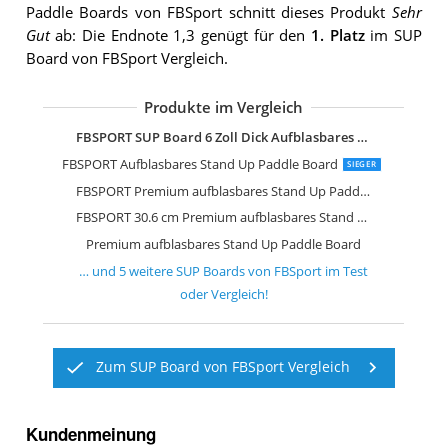
Paddle Boards von FBSport schnitt dieses Produkt
Sehr
Gut
ab: Die Endnote 1,3 genügt für den
1. Platz
im SUP
Board von FBSport Vergleich.
Produkte im Vergleich
FBSPORT Aufblasbares Stand Up Padd
FBSPORT Aufblasbares Stand Up Padd
FBSPORT Aufblasbares Stand Up Padd
FBSPORT SUP Board 6 Zoll Dick Aufblasbares SUP Board
FBSPORT Aufblasbares Stand Up Paddle Board
SIEGER
FBSPORT Premium aufblasbares Stand Up Paddle Board
FBSPORT 30.6 cm Premium aufblasbares Stand Up Paddle Board
Premium aufblasbares Stand Up Paddle Board
… und
5
weitere
SUP Boards von FBSport
im Test
oder Vergleich!
Zum SUP Board von FBSport Vergleich
Kundenmeinung