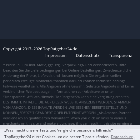
Copyright
2017–
2026
TopRatgeber24.de
Impressum
Datenschutz
Transparenz
„Was macht unsere Tests und Vergleiche besonders hilfreich?“
Zum Top Angebot
TopRatgeber24 nutzt Cookies um die besten Tipps zu finden.
Datenschutz