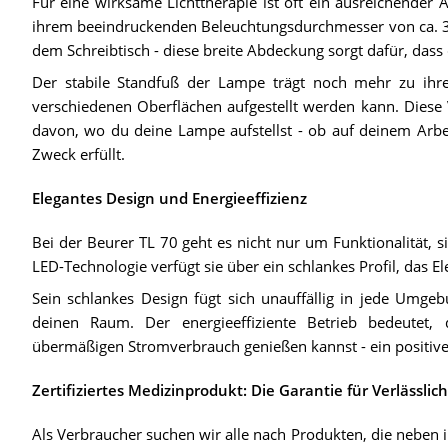
Für eine wirksame Lichttherapie ist oft ein ausreichender 
ihrem beeindruckenden Beleuchtungsdurchmesser von ca. 3
dem Schreibtisch - diese breite Abdeckung sorgt dafür, das
Der stabile Standfuß der Lampe trägt noch mehr zu ihrer 
verschiedenen Oberflächen aufgestellt werden kann. Diese V
davon, wo du deine Lampe aufstellst - ob auf deinem Arbei
Zweck erfüllt.
Elegantes Design und Energieeffizienz
Bei der Beurer TL 70 geht es nicht nur um Funktionalität, s
LED-Technologie verfügt sie über ein schlankes Profil, das El
Sein schlankes Design fügt sich unauffällig in jede Umgebu
deinen Raum. Der energieeffiziente Betrieb bedeutet, 
übermäßigen Stromverbrauch genießen kannst - ein positiv
Zertifiziertes Medizinprodukt: Die Garantie für Verlässlich
Als Verbraucher suchen wir alle nach Produkten, die neben ih