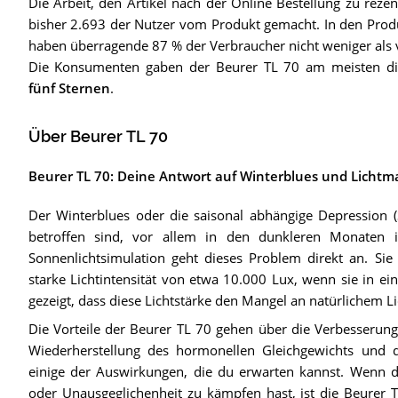
Die Arbeit, den Artikel nach der Online Bestellung zu rezen
bisher 2.693 der Nutzer vom Produkt gemacht. In den Pro
haben überragende 87 % der Verbraucher nicht weniger als vi
Die Konsumenten gaben der Beurer TL 70 am meisten di
fünf Sternen
.
Über Beurer TL 70
Beurer TL 70: Deine Antwort auf Winterblues und Lichtm
Der Winterblues oder die saisonal abhängige Depression 
betroffen sind, vor allem in den dunkleren Monaten
Sonnenlichtsimulation geht dieses Problem direkt an. Sie
starke Lichtintensität von etwa 10.000 Lux, wenn sie in ei
gezeigt, dass diese Lichtstärke den Mangel an natürlichem L
Die Vorteile der Beurer TL 70 gehen über die Verbesserung
Wiederherstellung des hormonellen Gleichgewichts und 
einige der Auswirkungen, die du erwarten kannst. Wenn d
oder Unausgeglichenheit zu kämpfen hast, ist die Beurer TL