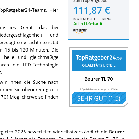
Zum Top Angebot
111,87 €
opRatgeber24-Teams. Hier
KOSTENLOSE LIEFERUNG
Sofort Lieferbar
nisches Gerät, das bei
edergeschlagenheit und
erzeugt eine Lichtintensität
on 15 bis 120 Minuten. Die
s helle und gleichmäßige
rch die LED-Technologie
QUALITÄTSURTEIL
t.
Beurer TL 70
 wir Ihnen die Suche nach
men Sie obendrein gleich
9 Tageslichtlampen im Vergleich
–
10/2024
 70? Möglicherweise finden
SEHR GUT
(
1,5
)
rgleich 2026
bewerteten wir selbstverständlich die
Beurer