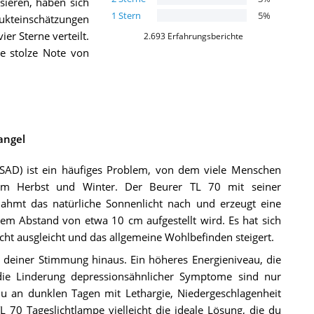
sieren, haben sich
1
Stern
5
%
dukteinschätzungen
er Sterne verteilt.
2.693
Erfahrungsberichte
e stolze Note von
angel
(SAD) ist ein häufiges Problem, von dem viele Menschen
 im Herbst und Winter. Der Beurer TL 70 mit seiner
 ahmt das natürliche Sonnenlicht nach und erzeugt eine
nem Abstand von etwa 10 cm aufgestellt wird. Es hat sich
icht ausgleicht und das allgemeine Wohlbefinden steigert.
 deiner Stimmung hinaus. Ein höheres Energieniveau, die
die Linderung depressionsähnlicher Symptome sind nur
u an dunklen Tagen mit Lethargie, Niedergeschlagenheit
 70 Tageslichtlampe vielleicht die ideale Lösung, die du