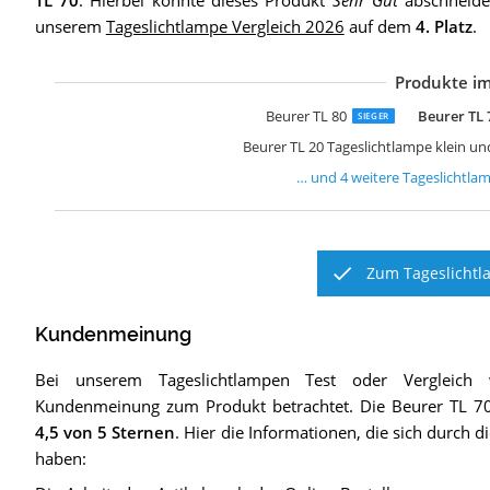
TL 70
. Hierbei konnte dieses Produkt
Sehr Gut
abschneiden
unserem
Tageslichtlampe Vergleich 2026
auf dem
4. Platz
.
Produkte im
L
B
B
M
Beurer TL 80
Beurer TL 
SIEGER
Beurer TL 20 Tageslichtlampe klein un
… und
4
weitere
Tageslichtla
Zum Tageslichtl
Kundenmeinung
Bei unserem
Tageslichtlampen
Test oder Vergleich 
Kundenmeinung zum Produkt betrachtet.
Die
Beurer TL 7
4,5
von 5 Sternen
. Hier die Informationen, die sich durch 
haben: