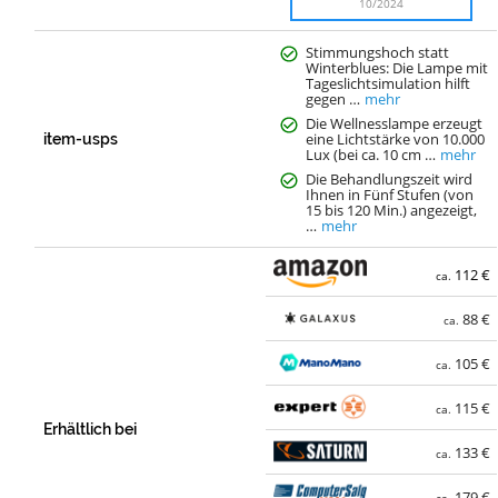
10/2024
Stimmungshoch statt
Winterblues: Die Lampe mit
Tageslichtsimulation hilft
gegen …
mehr
Die Wellnesslampe erzeugt
eine Lichtstärke von 10.000
item-usps
Lux (bei ca. 10 cm …
mehr
Die Behandlungszeit wird
Ihnen in Fünf Stufen (von
15 bis 120 Min.) angezeigt,
…
mehr
112 €
ca.
88 €
ca.
105 €
ca.
115 €
ca.
Erhältlich bei
133 €
ca.
179 €
ca.