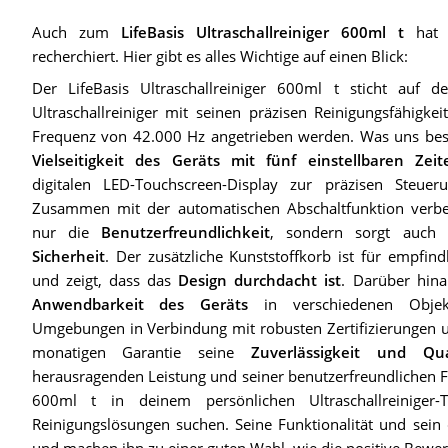
Auch zum
LifeBasis Ultraschallreiniger 600ml t
hat T
recherchiert. Hier gibt es alles Wichtige auf einen Blick:
Der LifeBasis Ultraschallreiniger 600ml t sticht auf 
Ultraschallreiniger mit seinen präzisen Reinigungsfähigke
Frequenz von 42.000 Hz angetrieben werden. Was uns beso
Vielseitigkeit des Geräts mit fünf einstellbaren Zeit
digitalen LED-Touchscreen-Display zur präzisen Steuer
Zusammen mit der automatischen Abschaltfunktion verbes
nur die
Benutzerfreundlichkeit
, sondern sorgt auch
Sicherheit
. Der zusätzliche Kunststoffkorb ist für empfin
und zeigt, dass das
Design durchdacht ist
. Darüber hina
Anwendbarkeit des Geräts
in verschiedenen Objekt
Umgebungen in Verbindung mit robusten Zertifizierungen 
monatigen Garantie seine
Zuverlässigkeit und Qua
herausragenden Leistung und seiner benutzerfreundlichen Fu
600ml t in deinem persönlichen Ultraschallreiniger-
Reinigungslösungen suchen. Seine Funktionalität und sein
und machen ihn zu einer guten Wahl, wie die positive Bewer