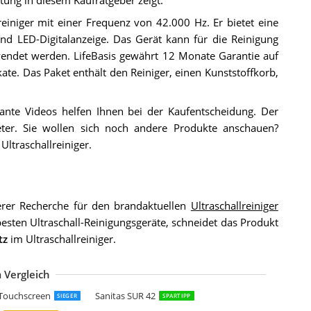
lreiniger mit einer Frequenz von 42.000 Hz. Er bietet eine
d LED-Digitalanzeige. Das Gerät kann für die Reinigung
ndet werden. LifeBasis gewährt 12 Monate Garantie auf
ate. Das Paket enthält den Reiniger, einen Kunststoffkorb,
ante Videos helfen Ihnen bei der Kaufentscheidung. Der
ter. Sie wollen sich noch andere Produkte anschauen?
Ultraschallreiniger.
rer Recherche für den brandaktuellen
Ultraschallreiniger
besten Ultraschall-Reinigungsgeräte, schneidet das Produkt
tz
im Ultraschallreiniger.
 Vergleich
ifeBasis Ultraschallreinigungsgerät 870ml Professionell
K SONIC 3LUltraschallreiniger mit Semiwave und Fullwave Modi für Reinig
022 neuer VLOXO Ultraschallreiniger 700ml Ultraschallgerät Ultraschallreini
ifeBasis USC-105
RUNDIG UC 6620 Ultraschallreiniger Weiß
ltraschall-Schmuckreiniger
ltraschallreiniger 600ml
t Touchscreen
Sanitas SUR 42
SIEGER
SPARTIPP