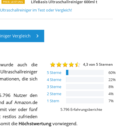
LifeBasis Ultraschallreiniger 600ml t
PREIS-LEISTUNG
Ultraschallreiniger
im Test oder Vergleich!
iniger Vergleich
 wurde auch die
4,3
von 5 Sternen
Ultraschallreiniger
5
Sterne
60
%
rmationen, die sich
4
Sterne
22
%
3
Sterne
8
%
2
Sterne
4
%
5.796 Nutzer den
1
Stern
7
%
 und auf Amazon.de
it vier oder fünf
5.796
Erfahrungsberichte
 restlos zufrieden
 somit die
Höchstwertung
vorwiegend.