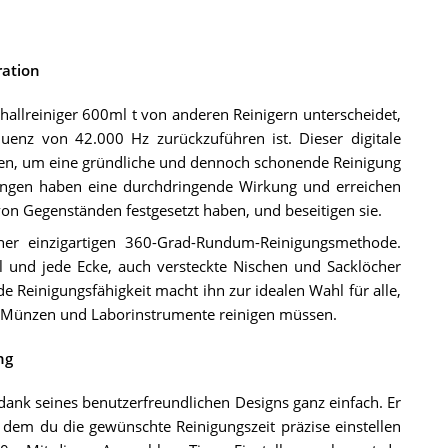
ration
challreiniger 600ml t von anderen Reinigern unterscheidet,
quenz von 42.000 Hz zurückzuführen ist. Dieser digitale
ungen, um eine gründliche und dennoch schonende Reinigung
ungen haben eine durchdringende Wirkung und erreichen
 von Gegenständen festgesetzt haben, und beseitigen sie.
einer einzigartigen 360-Grad-Rundum-Reinigungsmethode.
l und jede Ecke, auch versteckte Nischen und Sacklöcher
de Reinigungsfähigkeit macht ihn zur idealen Wahl für alle,
, Münzen und Laborinstrumente reinigen müssen.
ng
 dank seines benutzerfreundlichen Designs ganz einfach. Er
f dem du die gewünschte Reinigungszeit präzise einstellen