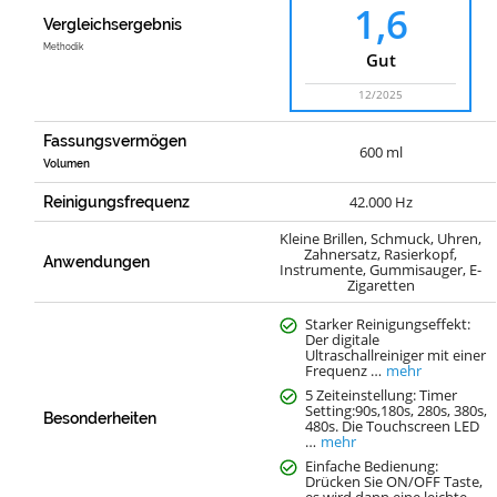
1,6
Vergleichsergebnis
Methodik
Gut
12/2025
Fassungsvermögen
600 ml
Volumen
42.000 Hz
Reinigungsfrequenz
Kleine Brillen, Schmuck, Uhren,
Zahnersatz, Rasierkopf,
Anwendungen
Instrumente, Gummisauger, E-
Zigaretten
Starker Reinigungseffekt:
Der digitale
Ultraschallreiniger mit einer
Frequenz …
mehr
5 Zeiteinstellung: Timer
Setting:90s,180s, 280s, 380s,
Besonderheiten
480s. Die Touchscreen LED
…
mehr
Einfache Bedienung:
Drücken Sie ON/OFF Taste,
es wird dann eine leichte