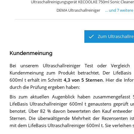
Ultraschallreinigungsgerät KECOOLKE 750ml Sonic Cleaner
DEMA Ultraschallreiniger
… und
7
weitere
Zum Ultraschallre
Kundenmeinung
Bei unserem
Ultraschallreiniger
Test oder Vergleich
Kundenmeinung zum Produkt betrachtet.
Der
LifeBasis 
600ml t
erhält im Schnitt
4,3
von 5 Sternen
. Hier die Info
durch die Prüfung ergeben haben:
Bis zum aktuellen Augenblick haben zusammengefasst 
LifeBasis Ultraschallreiniger 600ml t genaustens geprüft
benotet. Über 82 % davon bewerteten den Kauf entweder m
Sternen. Die überwältigende Mehrheit der Rezensenten ist
mit dem LifeBasis Ultraschallreiniger 600ml t. Sie verleihen