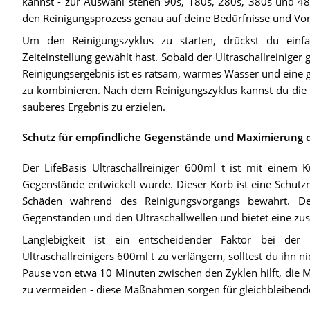
kannst - zur Auswahl stehen 90s, 180s, 280s, 380s und 48
den Reinigungsprozess genau auf deine Bedürfnisse und Vo
Um den Reinigungszyklus zu starten, drückst du ein
Zeiteinstellung gewählt hast. Sobald der Ultraschallreiniger g
Reinigungsergebnis ist es ratsam, warmes Wasser und eine ge
zu kombinieren. Nach dem Reinigungszyklus kannst du die
sauberes Ergebnis zu erzielen.
Schutz für empfindliche Gegenstände und Maximierung 
Der LifeBasis Ultraschallreiniger 600ml t ist mit einem Ku
Gegenstände entwickelt wurde. Dieser Korb ist eine Schut
Schäden während des Reinigungsvorgangs bewahrt. De
Gegenständen und den Ultraschallwellen und bietet eine zusä
Langlebigkeit ist ein entscheidender Faktor bei de
Ultraschallreinigers 600ml t zu verlängern, solltest du ihn 
Pause von etwa 10 Minuten zwischen den Zyklen hilft, die
zu vermeiden - diese Maßnahmen sorgen für gleichbleibende