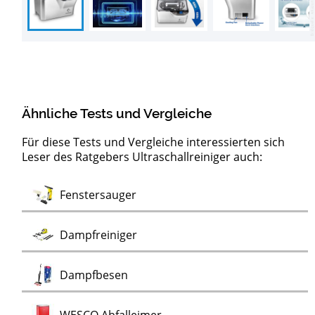
Ähnliche Tests und Vergleiche
Für diese Tests und Vergleiche interessierten sich
Leser des Ratgebers Ultraschallreiniger auch:
Test
Test
Test
Test
Test
Doppel-Mülleimer
Akkubesen
Hartbodenreiniger
Kärcher Puzzi
Waschsauger
Fensterputzroboter
Polsterreiniger
Test
Fenstersauger
Test
Test
Test
Dampfreiniger
Test
Dampfbesen
Test