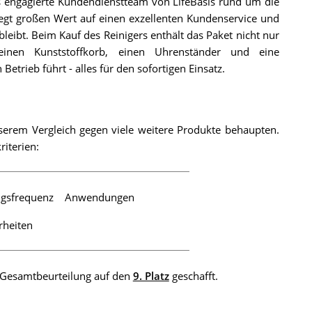
s engagierte Kundendienstteam von LifeBasis rund um die
egt großen Wert auf einen exzellenten Kundenservice und
bleibt. Beim Kauf des Reinigers enthält das Paket nicht nur
einen Kunststoffkorb, einen Uhrenständer und eine
etrieb führt - alles für den sofortigen Einsatz.
nserem Vergleich gegen viele weitere Produkte behaupten.
riterien:
ngsfrequenz
Anwendungen
rheiten
er Gesamtbeurteilung auf den
9. Platz
geschafft.