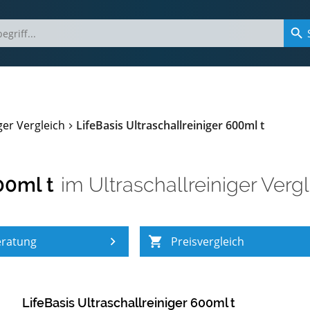
ger Vergleich
LifeBasis Ultraschallreiniger 600ml t
00ml t
im
Ultraschallreiniger Verg
eratung
Preisvergleich
LifeBasis Ultraschallreiniger 600ml t