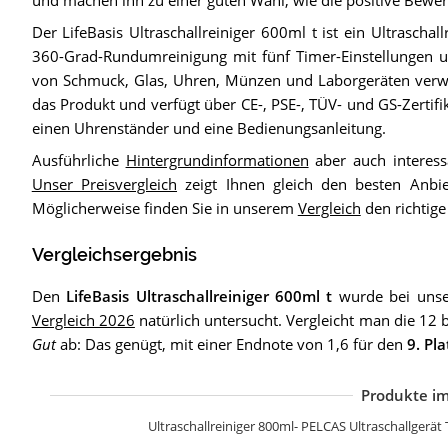
Der LifeBasis Ultraschallreiniger 600ml t ist ein Ultraschal
360-Grad-Rundumreinigung mit fünf Timer-Einstellungen un
von Schmuck, Glas, Uhren, Münzen und Laborgeräten verwe
das Produkt und verfügt über CE-, PSE-, TÜV- und GS-Zertifik
einen Uhrenständer und eine Bedienungsanleitung.
Ausführliche
Hintergrundinformationen
aber auch interess
Unser Preisvergleich
zeigt Ihnen gleich den besten Anbie
Möglicherweise finden Sie in unserem
Vergleich
den richtige 
Vergleichsergebnis
Den
LifeBasis Ultraschallreiniger 600ml t
wurde bei unse
Vergleich 2026
natürlich untersucht. Vergleicht man die 12 
Gut
ab: Das genügt, mit einer Endnote von 1,6 für den
9. Pla
Produkte im
L
D
2
L
G
U
U
Ultraschallreiniger 800ml- PELCAS Ultraschallgerä