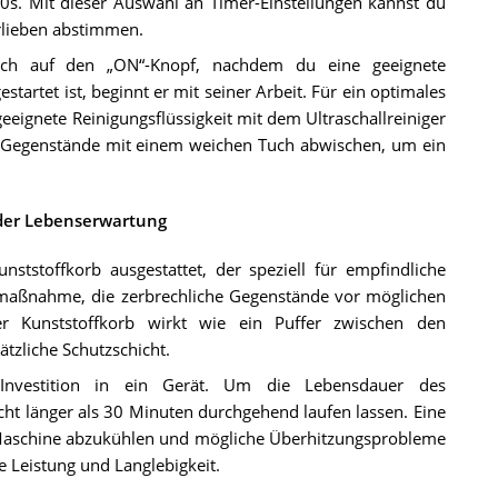
0s. Mit dieser Auswahl an Timer-Einstellungen kannst du
rlieben abstimmen.
fach auf den „ON“-Knopf, nachdem du eine geeignete
estartet ist, beginnt er mit seiner Arbeit. Für ein optimales
eignete Reinigungsflüssigkeit mit dem Ultraschallreiniger
 Gegenstände mit einem weichen Tuch abwischen, um ein
der Lebenserwartung
nststoffkorb ausgestattet, der speziell für empfindliche
zmaßnahme, die zerbrechliche Gegenstände vor möglichen
r Kunststoffkorb wirkt wie ein Puffer zwischen den
tzliche Schutzschicht.
r Investition in ein Gerät. Um die Lebensdauer des
nicht länger als 30 Minuten durchgehend laufen lassen. Eine
 Maschine abzukühlen und mögliche Überhitzungsprobleme
 Leistung und Langlebigkeit.