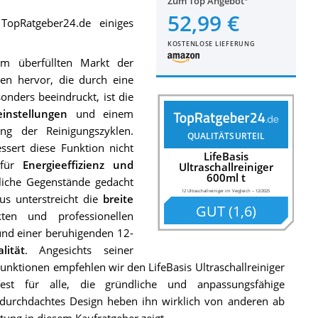
Zum Top Angebot
52,99 €
opRatgeber24.de einiges
KOSTENLOSE LIEFERUNG
dem überfüllten Markt der
iten hervor, die durch eine
nders beeindruckt, ist die
einstellungen
und einem
ung der Reinigungszyklen.
QUALITÄTSURTEIL
sert diese Funktion nicht
LifeBasis
 für
Energieeffizienz und
Ultraschallreiniger
600ml t
dliche Gegenstände gedacht
12 Ultraschallreiniger im Vergleich
–
12/2025
us unterstreicht die
breite
GUT
(
1,6
)
en und professionellen
und einer beruhigenden 12-
lität
. Angesichts seiner
nktionen empfehlen wir den LifeBasis Ultraschallreiniger
Test für alle, die gründliche und anpassungsfähige
 durchdachtes Design heben ihn wirklich von anderen ab
tung in diesem Kaufratgeber zeigt.