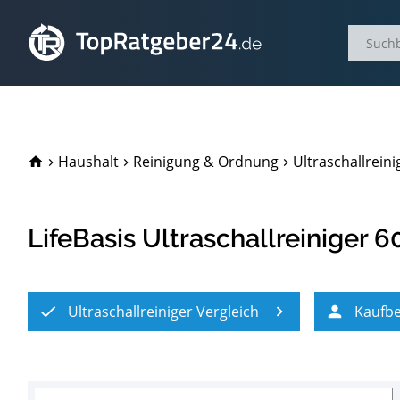
TopRatgeber24.de
Haushalt
Reinigung & Ordnung
Ultraschallreini
LifeBasis Ultraschallreiniger 6
Ultraschallreiniger Vergleich
Kaufb