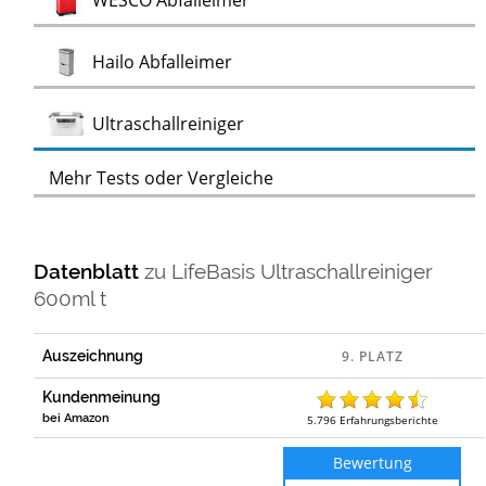
WESCO Abfalleimer
Test
Hailo Abfalleimer
Test
Ultraschallreiniger
Mehr Tests oder Vergleiche
Datenblatt
zu
LifeBasis Ultraschallreiniger
600ml t
Auszeichnung
Kundenmeinung
bei Amazon
5.796
Erfahrungsberichte
Bewertung