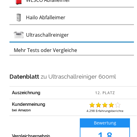
WESCO Abfalleimer
Test
Hailo Abfalleimer
Test
Ultraschallreiniger
Mehr Tests oder Vergleiche
Datenblatt
zu
Ultraschallreiniger 600ml
Auszeichnung
Kundenmeinung
bei Amazon
4.298
Erfahrungsberichte
Bewertung
1,8
Vergleichsergebnis