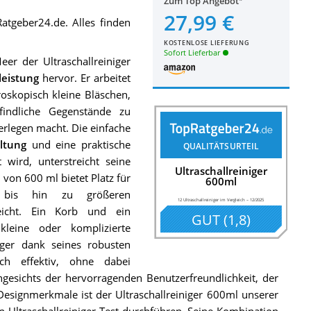
Zum Top Angebot
27,99 €
tgeber24.de. Alles finden
KOSTENLOSE LIEFERUNG
Sofort Lieferbar
er der Ultraschallreiniger
leistung
hervor. Er arbeitet
oskopisch kleine Bläschen,
indliche Gegenstände zu
rlegen macht. Die einfache
ltung
und eine praktische
QUALITÄTSURTEIL
 wird, unterstreicht seine
Ultraschallreiniger
on 600 ml bietet Platz für
600ml
 bis hin zu größeren
12 Ultraschallreiniger im Vergleich
–
12/2025
eicht. Ein Korb und ein
GUT
(
1,8
)
kleine oder komplizierte
iger dank seines robusten
ch effektiv, ohne dabei
gesichts der hervorragenden Benutzerfreundlichkeit, der
esignmerkmale ist der Ultraschallreiniger 600ml unserer
n Ultraschallreiniger-Test durchführen. Seine Kombination