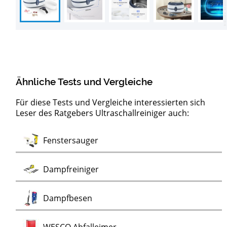
Ähnliche Tests und Vergleiche
Für diese Tests und Vergleiche interessierten sich
Leser des Ratgebers Ultraschallreiniger auch:
Test
Test
Test
Test
Test
Doppel-Mülleimer
Akkubesen
Hartbodenreiniger
Kärcher Puzzi
Waschsauger
Fensterputzroboter
Polsterreiniger
Test
Fenstersauger
Test
Test
Test
Dampfreiniger
Test
Dampfbesen
Test