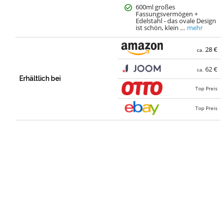
600ml großes
Fassungsvermögen +
Edelstahl - das ovale Design
ist schön, klein …
mehr
28 €
ca.
62 €
ca.
Erhältlich bei
Top Preis
Top Preis