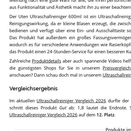
aus Funktionalität und Ästhetik macht ihn zu einer beacht
Der Uten Ultraschallreiniger 600ml ist ein Ultraschallrein
Reinigungswirkung, da er kleine Blasen erzeugt, die zwisc
bedienen und verfügt über eine Ein- und Ausschalttaste sow
Das Produkt hat außerdem ein großes Fassungsvermögen
wodurch es für verschiedene Anwendungen wie Rasierköpfe,
das Produkt einen 24-Stunden-Service für einen besseren K
Zahlreiche
Produktdetails
aber auch spannende Videos helf
die günstigsten Shops für Sie in unserem
Preisvergleich
anschauen? Dann schau doch mal in unserem
Ultraschallrei
Vergleichsergebnis
Im aktuellen
Ultraschallreiniger Vergleich 2026
durfte der
schnitt dieses Produkt
Gut
ab: 1,8 lautet die Endnote. 
Ultraschallreiniger Vergleich 2026
auf dem
12. Platz
.
Produkte im