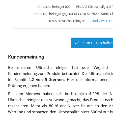
L
D
2
L
L
G
U
Ultraschallreiniger 800ml- PELCAS Ultraschallgerä
Ultraschallreinigungsgerät KECOOLKE 750ml Sonic C
DEMA Ultraschallreiniger
… und
7
weitere
Zum Ultraschallre
Kundenmeinung
Bei unserem
Ultraschallreiniger
Test oder Vergleich
Kundenmeinung zum Produkt betrachtet.
Der
Ultraschallr
im Schnitt
4,2
von 5 Sternen
. Hier die Informationen, 
Prüfung ergeben haben:
Bis zum Moment haben sich buchstäblich 4.298 der N
Ultraschallreiniger den Aufwand gemacht, das Produkt nach
rezensieren. Mehr als 80 % der Nutzer beurteilen den Art
Wertung und schätzten den Ultraschallreiniger 600ml gut bis