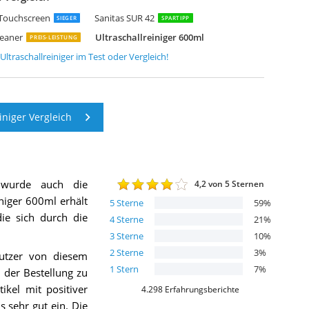
ifeBasis Ultraschallreinigungsgerät 870ml Professionell
K SONIC 3LUltraschallreiniger mit Semiwave und Fullwave Modi für Reinig
022 neuer VLOXO Ultraschallreiniger 700ml Ultraschallgerät Ultraschallreini
ifeBasis USC-105
ifeBasis Ultraschallreiniger 600ml t
RUNDIG UC 6620 Ultraschallreiniger Weiß
ltraschall-Schmuckreiniger
t Touchscreen
Sanitas SUR 42
SIEGER
SPARTIPP
leaner
Ultraschallreiniger 600ml
PREIS-LEISTUNG
Ultraschallreiniger
im Test oder Vergleich!
iniger Vergleich
 wurde auch die
4,2
von 5 Sternen
einiger 600ml
erhält
5
Sterne
59
%
die sich durch die
4
Sterne
21
%
3
Sterne
10
%
2
Sterne
3
%
utzer von diesem
1
Stern
7
%
 der Bestellung zu
ikel mit positiver
4.298
Erfahrungsberichte
 sehr gut ein. Die