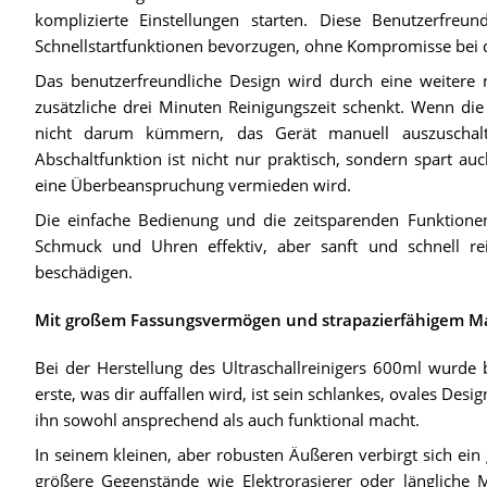
komplizierte Einstellungen starten. Diese Benutzerfreund
Schnellstartfunktionen bevorzugen, ohne Kompromisse bei 
Das benutzerfreundliche Design wird durch eine weitere nü
zusätzliche drei Minuten Reinigungszeit schenkt. Wenn die 
nicht darum kümmern, das Gerät manuell auszuschalt
Abschaltfunktion ist nicht nur praktisch, sondern spart au
eine Überbeanspruchung vermieden wird.
Die einfache Bedienung und die zeitsparenden Funktionen
Schmuck und Uhren effektiv, aber sanft und schnell r
beschädigen.
Mit großem Fassungsvermögen und strapazierfähigem Ma
Bei der Herstellung des Ultraschallreinigers 600ml wurde 
erste, was dir auffallen wird, ist sein schlankes, ovales Desi
ihn sowohl ansprechend als auch funktional macht.
In seinem kleinen, aber robusten Äußeren verbirgt sich e
größere Gegenstände wie Elektrorasierer oder längliche M