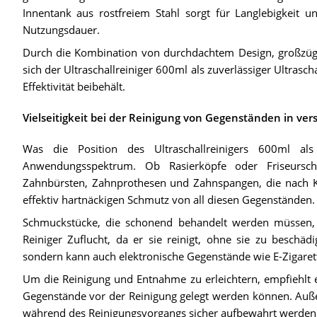
Innentank aus rostfreiem Stahl sorgt für Langlebigkeit u
Nutzungsdauer.
Durch die Kombination von durchdachtem Design, großzüg
sich der Ultraschallreiniger 600ml als zuverlässiger Ultrasch
Effektivität beibehält.
Vielseitigkeit bei der Reinigung von Gegenständen in ve
Was die Position des Ultraschallreinigers 600ml als v
Anwendungsspektrum. Ob Rasierköpfe oder Friseursch
Zahnbürsten, Zahnprothesen und Zahnspangen, die nach Kei
effektiv hartnäckigen Schmutz von all diesen Gegenständen.
Schmuckstücke, die schonend behandelt werden müssen, w
Reiniger Zuflucht, da er sie reinigt, ohne sie zu beschädi
sondern kann auch elektronische Gegenstände wie E-Zigare
Um die Reinigung und Entnahme zu erleichtern, empfiehlt e
Gegenstände vor der Reinigung gelegt werden können. Auße
während des Reinigungsvorgangs sicher aufbewahrt werden