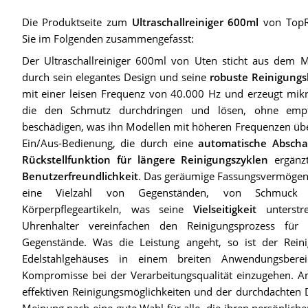
Die Produktseite zum
Ultraschallreiniger 600ml
von TopRa
Sie im Folgenden zusammengefasst:
Der Ultraschallreiniger 600ml von Uten sticht aus dem Me
durch sein elegantes Design und seine
robuste Reinigungs
mit einer leisen Frequenz von 40.000 Hz und erzeugt mikr
die den Schmutz durchdringen und lösen, ohne empf
beschädigen, was ihn Modellen mit höheren Frequenzen übe
Ein/Aus-Bedienung, die durch eine
automatische Abscha
Rückstellfunktion für längere Reinigungszyklen
ergänzt
Benutzerfreundlichkeit
. Das geräumige Fassungsvermögen v
eine Vielzahl von Gegenständen, von Schmuck
Körperpflegeartikeln, was seine
Vielseitigkeit
unterstr
Uhrenhalter vereinfachen den Reinigungsprozess für 
Gegenstände. Was die Leistung angeht, so ist der Rein
Edelstahlgehäuses in einem breiten Anwendungsberei
Kompromisse bei der Verarbeitungsqualität einzugehen. An
effektiven Reinigungsmöglichkeiten und der durchdachten D
Meinung nach eine gute Wahl für alle, die ihren persönliche