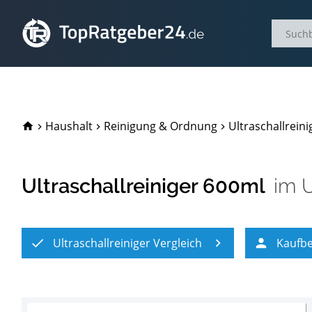
TopRatgeber24.de
Haushalt
Reinigung & Ordnung
Ultraschallreini
Ultraschallreiniger 600ml
im
U
Ultraschallreiniger Vergleich
Kaufb