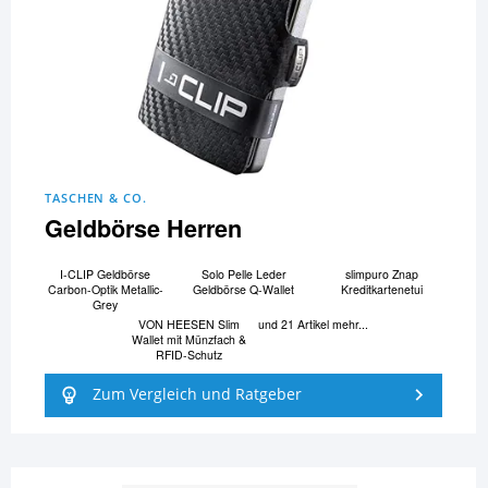
TASCHEN & CO.
Geldbörse Herren
I-CLIP Geldbörse
Solo Pelle Leder
slimpuro Znap
Carbon-Optik Metallic-
Geldbörse Q-Wallet
Kreditkartenetui
Grey
VON HEESEN Slim
und 21 Artikel mehr...
Wallet mit Münzfach &
RFID-Schutz
Zum Vergleich und Ratgeber