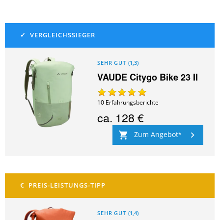
SEHR GUT
(
1,3
)
VAUDE Citygo Bike 23 II
10
Erfahrungsberichte
ca.
128 €
Zum Angebot
SEHR GUT
(
1,4
)