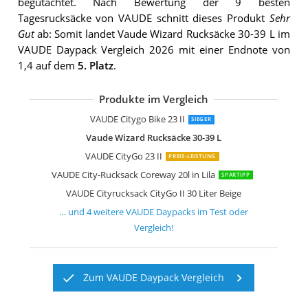
begutachtet. Nach Bewertung der 9 besten
Tagesrucksäcke von VAUDE schnitt dieses Produkt
Sehr
Gut
ab: Somit landet Vaude Wizard Rucksäcke 30-39 L im
VAUDE Daypack Vergleich 2026 mit einer Endnote von
1,4 auf dem
5. Platz
.
Produkte im Vergleich
VAUDE Citygo Bike 23
VAUDE Cycle 20 II
VAUDE CityShop Bike II
VAUDE Albali II
VAUDE Citygo Bike 23 II
SIEGER
Vaude Wizard Rucksäcke 30-39 L
VAUDE CityGo 23 II
PREIS-LEISTUNG
VAUDE City-Rucksack Coreway 20l in Lila
SPARTIPP
VAUDE Cityrucksack CityGo II 30 Liter Beige
… und
4
weitere
VAUDE Daypacks
im Test oder
Vergleich!
Zum VAUDE Daypack Vergleich