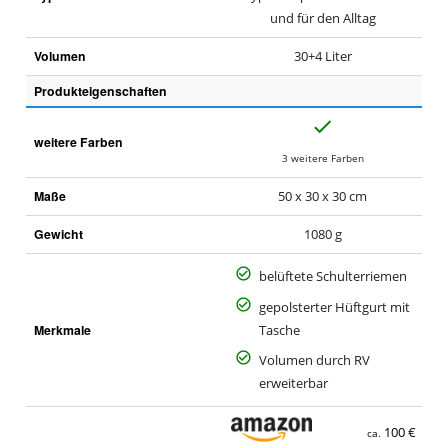
und für den Alltag
Volumen
30+4 Liter
Produkteigenschaften
J
weitere Farben
a
3 weitere Farben
Maße
50 x 30 x 30 cm
Gewicht
1080 g
belüftete Schulterriemen
gepolsterter Hüftgurt mit
Merkmale
Tasche
Volumen durch RV
erweiterbar
100 €
ca.