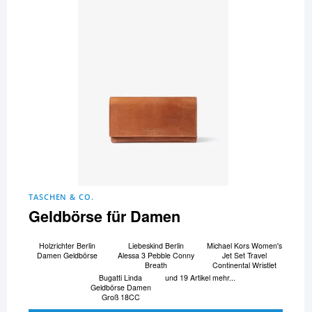
TASCHEN & CO.
Geldbörse für Damen
Holzrichter Berlin
Liebeskind Berlin
Michael Kors Women's
Damen Geldbörse
Alessa 3 Pebble Conny
Jet Set Travel
Breath
Continental Wristlet
Bugatti Linda
und 19 Artikel mehr...
Geldbörse Damen
Groß 18CC