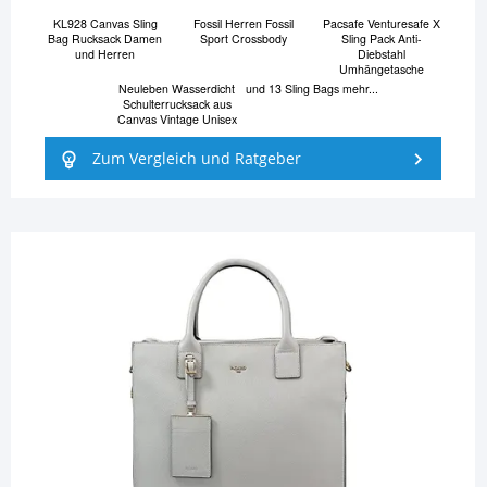
KL928 Canvas Sling
Fossil Herren Fossil
Pacsafe Venturesafe X
Bag Rucksack Damen
Sport Crossbody
Sling Pack Anti-
und Herren
Diebstahl
Umhängetasche
Neuleben Wasserdicht
und 13 Sling Bags mehr...
Schulterrucksack aus
Canvas Vintage Unisex
Zum Vergleich und Ratgeber