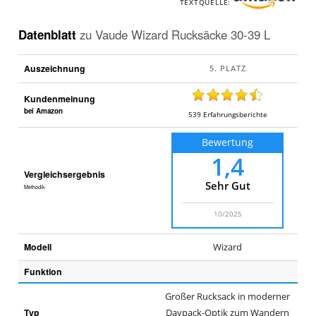
TEXTQUELLE:
Datenblatt
zu
Vaude Wizard Rucksäcke 30-39 L
Auszeichnung
Kundenmeinung
bei Amazon
539
Erfahrungsberichte
Bewertung
1,4
Vergleichsergebnis
Sehr Gut
Methodik
10/2025
Modell
Wizard
Funktion
Großer Rucksack in moderner
Typ
Daypack-Optik zum Wandern