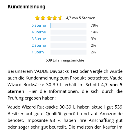
Kundenmeinung
4,7
von 5 Sternen
5
Sterne
79
%
4
Sterne
14
%
3
Sterne
3
%
2
Sterne
2
%
1
Stern
2
%
539
Erfahrungsberichte
Bei unserem
VAUDE Daypacks
Test oder Vergleich wurde
auch die Kundenmeinung zum Produkt betrachtet.
Vaude
Wizard Rucksäcke 30-39 L
erhält im Schnitt
4,7
von 5
Sternen
. Hier die Informationen, die sich durch die
Prüfung ergeben haben:
Vaude Wizard Rucksäcke 30-39 L haben aktuell gut 539
Besitzer auf gute Qualität geprüft und auf Amazon.de
benotet. Imposante 93 % haben ihre Anschaffung gut
oder sogar sehr gut beurteilt. Die meisten der Käufer im