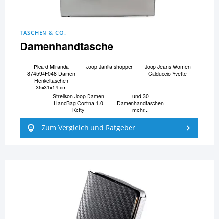
TASCHEN & CO.
Damenhandtasche
Picard Miranda
Joop Janita shopper
Joop Jeans Women
874594F048 Damen
Calduccio Yvette
Henkeltaschen
35x31x14 cm
Strellson Joop Damen
und 30
HandBag Cortina 1.0
Damenhandtaschen
Ketty
mehr...
Zum Vergleich und Ratgeber