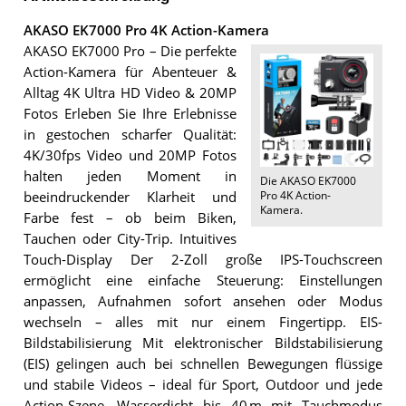
AKASO EK7000 Pro 4K Action-Kamera
AKASO EK7000 Pro – Die perfekte
Action-Kamera für Abenteuer &
Alltag 4K Ultra HD Video & 20MP
Fotos Erleben Sie Ihre Erlebnisse
in gestochen scharfer Qualität:
4K/30fps Video und 20MP Fotos
halten jeden Moment in
Die
AKASO EK7000
Pro 4K Action-
beeindruckender Klarheit und
Kamera
.
Farbe fest – ob beim Biken,
Tauchen oder City-Trip. Intuitives
Touch-Display Der 2-Zoll große IPS-Touchscreen
ermöglicht eine einfache Steuerung: Einstellungen
anpassen, Aufnahmen sofort ansehen oder Modus
wechseln – alles mit nur einem Fingertipp. EIS-
Bildstabilisierung Mit elektronischer Bildstabilisierung
(EIS) gelingen auch bei schnellen Bewegungen flüssige
und stabile Videos – ideal für Sport, Outdoor und jede
Action-Szene. Wasserdicht bis 40 m mit Tauchmodus