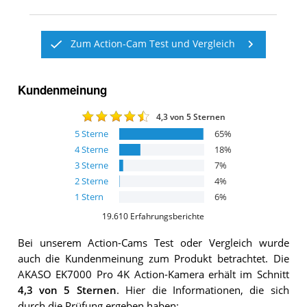
Zum Action-Cam Test und Vergleich
Kundenmeinung
4,3
von 5 Sternen
5
Sterne
65
%
4
Sterne
18
%
3
Sterne
7
%
2
Sterne
4
%
1
Stern
6
%
19.610
Erfahrungsberichte
Bei unserem
Action-Cams
Test oder Vergleich wurde
auch die Kundenmeinung zum Produkt betrachtet.
Die
AKASO EK7000 Pro 4K Action-Kamera
erhält im Schnitt
4,3
von 5 Sternen
. Hier die Informationen, die sich
durch die Prüfung ergeben haben: