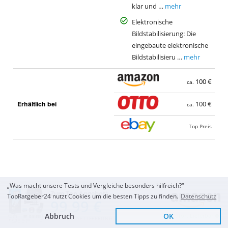
klar und …
mehr
Elektronische
Bildstabilisierung: Die
eingebaute elektronische
Bildstabilisieru …
mehr
100 €
ca.
Erhältlich bei
100 €
ca.
Top Preis
„Was macht unsere Tests und Vergleiche besonders hilfreich?“
Preisvergleich: Günstigste Angebote für
AKASO
Zum Top Angebot
TopRatgeber24 nutzt Cookies um die besten Tipps zu finden.
Datenschutz
99,99 €
EK7000 Pro 4K Action-Kamera
Abbruch
OK
Sofort Lieferbar
KOSTENLOSE LIEFERUNG
Die Action-Cam kann man bei
Amazon
schon für etwa