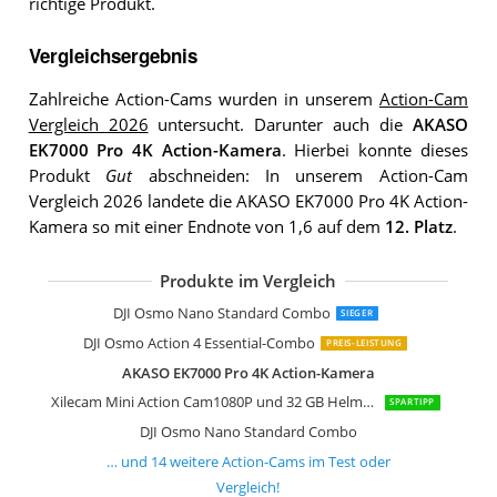
richtige Produkt.
Vergleichsergebnis
Zahlreiche Action-Cams wurden in unserem
Action-Cam
Vergleich 2026
untersucht. Darunter auch die
AKASO
EK7000 Pro 4K Action-Kamera
. Hierbei konnte dieses
Produkt
Gut
abschneiden: In unserem Action-Cam
Vergleich 2026 landete die AKASO EK7000 Pro 4K Action-
Kamera so mit einer Endnote von 1,6 auf dem
12. Platz
.
Produkte im Vergleich
Insta360 Ace Pro 2 Pack Dual Akku
DJI Osmo Action 5 Pro Standard Com
GoPro MAX wasserdichte 360 Action-
Hiicam Speed 20 Action Cam 4K60FPS
Hiicam Action Cam
Tiantianle Action Cam 4K und 16 GB
LXMIMI Wifi Action Cam
NinjaCam Mini Action Cam 1080P Act
DJI Osmo Nano Standard Combo
SIEGER
DJI Osmo Action 4 Essential-Combo
PREIS-LEISTUNG
AKASO EK7000 Pro 4K Action-Kamera
Xilecam Mini Action Cam1080P und 32 GB HelmCam
SPARTIPP
DJI Osmo Nano Standard Combo
… und
14
weitere
Action-Cams
im Test oder
Vergleich!