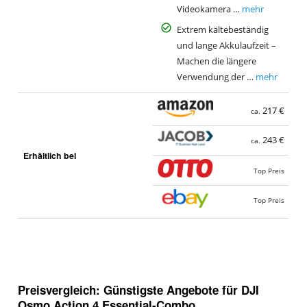
Videokamera …
mehr
Extrem kältebeständig
und lange Akkulaufzeit –
Machen die längere
Verwendung der …
mehr
217 €
ca.
243 €
ca.
Erhältlich bei
Top Preis
Top Preis
Preisvergleich: Günstigste Angebote für
DJI
Osmo Action 4 Essential-Combo