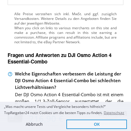
Alle Preise verstehen sich inkl. MwSt. und ggf. zuzüglich
Versandkosten. Weitere Details zu den Angeboten
finden Sie
auf der jeweiligen Webseite.
Fragen und Antworten zu DJI Osmo Action 4
Essential-Combo
Welche Eigenschaften verbessern die Leistung der
DJI Osmo Action 4 Essential-Combo bei schlechten
Lichtverhältnissen?
Der DJI Osmo Action 4 Essential-Combo ist mit einem
großen 1/1,3-Zoll-Sensor ausgestattet, der die
„Was macht unsere Tests und Vergleiche besonders hilfreich?“
Bildqualität bei schlechten Lichtverhältnissen deutlich
Zum Top Angebot
TopRatgeber24 nutzt Cookies um die besten Tipps zu finden.
Datenschutz
verbessert. Dieser größere Sensor reduziert das
216,90 €
Bildrauschen und sorgt so für klarere und visuell
Abbruch
OK
Sofort Lieferbar
KOSTENLOSE LIEFERUNG
ansprechendere Aufnahmen, egal ob du nachts oder