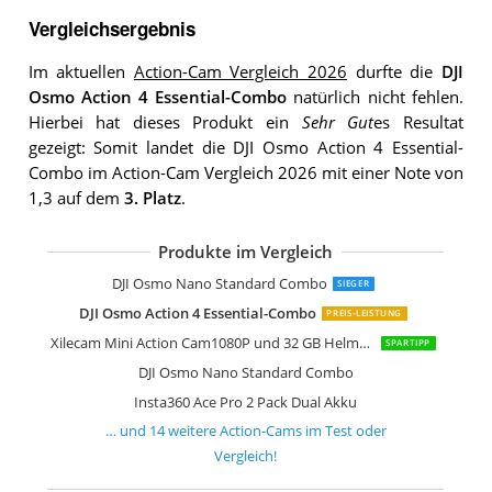
Vergleichsergebnis
Im aktuellen
Action-Cam Vergleich 2026
durfte die
DJI
Osmo Action 4 Essential-Combo
natürlich nicht fehlen.
Hierbei hat dieses Produkt ein
Sehr Gut
es Resultat
gezeigt: Somit landet die DJI Osmo Action 4 Essential-
Combo im Action-Cam Vergleich 2026 mit einer Note von
1,3 auf dem
3. Platz
.
Produkte im Vergleich
DJI Osmo Action 5 Pro Standard Com
GoPro MAX wasserdichte 360 Action-
Hiicam Speed 20 Action Cam 4K60FPS
Hiicam Action Cam
AKASO EK7000 Pro 4K Action-Kamera
Tiantianle Action Cam 4K und 16 GB
LXMIMI Wifi Action Cam
NinjaCam Mini Action Cam 1080P Act
DJI Osmo Nano Standard Combo
SIEGER
DJI Osmo Action 4 Essential-Combo
PREIS-LEISTUNG
Xilecam Mini Action Cam1080P und 32 GB HelmCam
SPARTIPP
DJI Osmo Nano Standard Combo
Insta360 Ace Pro 2 Pack Dual Akku
… und
14
weitere
Action-Cams
im Test oder
Vergleich!