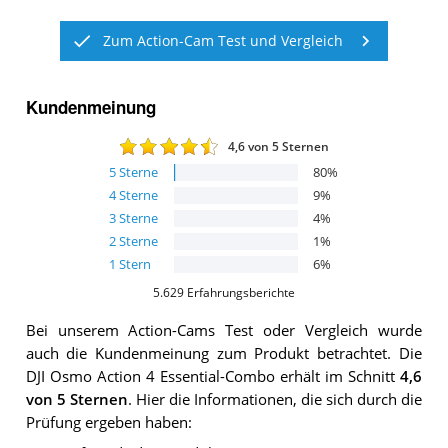
Zum Action-Cam Test und Vergleich
Kundenmeinung
4,6
von 5 Sternen
5
Sterne
80
%
4
Sterne
9
%
3
Sterne
4
%
2
Sterne
1
%
1
Stern
6
%
5.629
Erfahrungsberichte
Bei unserem
Action-Cams
Test oder Vergleich wurde
auch die Kundenmeinung zum Produkt betrachtet.
Die
DJI Osmo Action 4 Essential-Combo
erhält im Schnitt
4,6
von 5 Sternen
. Hier die Informationen, die sich durch die
Prüfung ergeben haben: