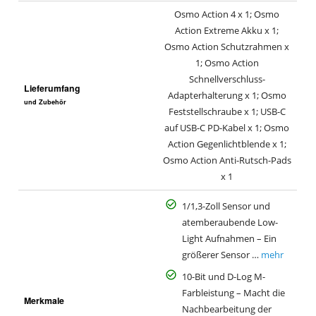
Osmo Action 4 x 1; Osmo
Action Extreme Akku x 1;
Osmo Action Schutzrahmen x
1; Osmo Action
Schnellverschluss-
Lieferumfang
Adapterhalterung x 1; Osmo
und Zubehör
Feststellschraube x 1; USB-C
auf USB-C PD-Kabel x 1; Osmo
Action Gegenlichtblende x 1;
Osmo Action Anti-Rutsch-Pads
x 1
1/1,3-Zoll Sensor und
atemberaubende Low-
Light Aufnahmen – Ein
größerer Sensor …
mehr
10-Bit und D-Log M-
Farbleistung – Macht die
Merkmale
Nachbearbeitung der