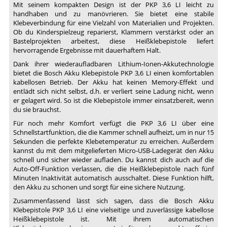
Mit seinem kompakten Design ist der PKP 3,6 LI leicht zu
handhaben und zu manövrieren. Sie bietet eine stabile
Klebeverbindung für eine Vielzahl von Materialien und Projekten.
Ob du Kinderspielzeug reparierst, Klammern verstärkst oder an
Bastelprojekten arbeitest, diese Heißklebepistole liefert
hervorragende Ergebnisse mit dauerhaftem Halt.
Dank ihrer wiederaufladbaren Lithium-Ionen-Akkutechnologie
bietet die Bosch Akku Klebepistole PKP 3,6 LI einen komfortablen
kabellosen Betrieb. Der Akku hat keinen Memory-Effekt und
entlädt sich nicht selbst, d.h. er verliert seine Ladung nicht, wenn
er gelagert wird. So ist die Klebepistole immer einsatzbereit, wenn
du sie brauchst.
Für noch mehr Komfort verfügt die PKP 3,6 LI über eine
Schnellstartfunktion, die die Kammer schnell aufheizt, um in nur 15
Sekunden die perfekte Klebetemperatur zu erreichen. Außerdem
kannst du mit dem mitgelieferten Micro-USB-Ladegerät den Akku
schnell und sicher wieder aufladen. Du kannst dich auch auf die
Auto-Off-Funktion verlassen, die die Heißklebepistole nach fünf
Minuten Inaktivität automatisch ausschaltet. Diese Funktion hilft,
den Akku zu schonen und sorgt für eine sichere Nutzung.
Zusammenfassend lässt sich sagen, dass die Bosch Akku
Klebepistole PKP 3,6 LI eine vielseitige und zuverlässige kabellose
Heißklebepistole ist. Mit ihrem automatischen