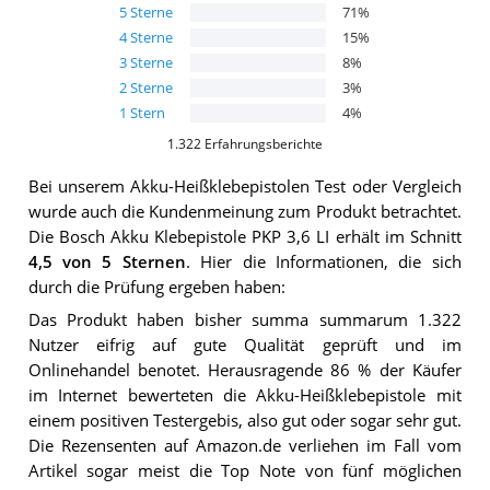
5
Sterne
71
%
4
Sterne
15
%
3
Sterne
8
%
2
Sterne
3
%
1
Stern
4
%
1.322
Erfahrungsberichte
Bei unserem
Akku-Heißklebepistolen
Test oder Vergleich
wurde auch die Kundenmeinung zum Produkt betrachtet.
Die
Bosch Akku Klebepistole PKP 3,6 LI
erhält im Schnitt
4,5
von 5 Sternen
. Hier die Informationen, die sich
durch die Prüfung ergeben haben:
Das Produkt haben bisher summa summarum 1.322
Nutzer eifrig auf gute Qualität geprüft und im
Onlinehandel benotet. Herausragende 86 % der Käufer
im Internet bewerteten die Akku-Heißklebepistole mit
einem positiven Testergebis, also gut oder sogar sehr gut.
Die Rezensenten auf Amazon.de verliehen im Fall vom
Artikel sogar meist die Top Note von fünf möglichen