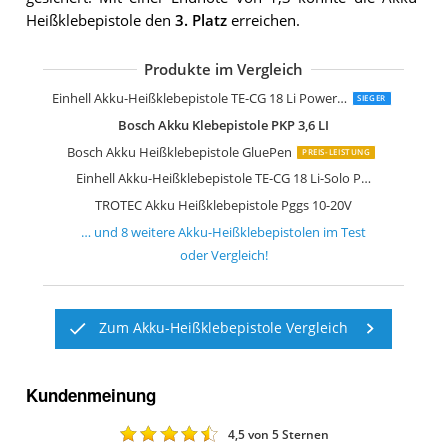
Heißklebepistole den
3. Platz
erreichen.
Produkte im Vergleich
Ryobi Akku Heißklebepistole ONE+ 18
Ferm GGM1003 Li-Ion Akku-Klebepisto
Steinel Akku-Heißklebestift Neo1 blau
Wiha zai Hause Akku Heißklebepistole
Einhell Akku-Heißklebepistole TC-CG 3,
Einhell Akku-Heißklebepistole TE-CG 18 Li Power X-Change
SIEGER
Bosch Akku Klebepistole PKP 3,6 LI
Bosch Akku Heißklebepistole GluePen
PREIS-LEISTUNG
Einhell Akku-Heißklebepistole TE-CG 18 Li-Solo Power X-Change
TROTEC Akku Heißklebepistole Pggs 10-20V
… und
8
weitere
Akku-Heißklebepistolen
im Test
oder Vergleich!
Zum Akku-Heißklebepistole Vergleich
Kundenmeinung
4,5
von 5 Sternen