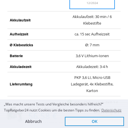
12/2024
Akkulaufzeit: 30 min / 6
Akkulaufzeit
Klebestifte
Aufheizzeit
ca. 15 sec Aufheizzeit
Ø Klebesticks
Ø: 7 mm
Batterie
3,6 V Lithium-Ionen
Akkuladezeit
Akkuladezeit: 3-4 h
PKP 3,6 LI, Micro-USB
Lieferumfang
Ladegerät, 4x Klebestifte,
Karton
Akku-Klebepistole PKP 3,6
„Was macht unsere Tests und Vergleiche besonders hilfreich?“
Zum Top Angebot
LI - sauberes und
TopRatgeber24 nutzt Cookies um die besten Tipps zu finden.
Datenschutz
56,58 €
tropfarmes Arbeiten
Abbruch
OK
Lieferzeit 3 – 4 Tage
KOSTENLOSE LIEFERUNG
Für kreative Bastel- und