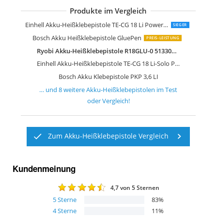
Produkte im Vergleich
TROTEC Akku Heißklebepistole Pggs 1
Ryobi Akku Heißklebepistole ONE+ 18
Ferm GGM1003 Li-Ion Akku-Klebepisto
Steinel Akku-Heißklebestift Neo1 blau
Wiha zai Hause Akku Heißklebepistole
Einhell Akku-Heißklebepistole TC-CG 3,
Einhell Akku-Heißklebepistole TE-CG 18 Li Power X-Change
SIEGER
Bosch Akku Heißklebepistole GluePen
PREIS-LEISTUNG
Ryobi Akku-Heißklebepistole R18GLU-0 5133002868
Einhell Akku-Heißklebepistole TE-CG 18 Li-Solo Power X-Change
Bosch Akku Klebepistole PKP 3,6 LI
… und
8
weitere
Akku-Heißklebepistolen
im Test
oder Vergleich!
Zum Akku-Heißklebepistole Vergleich
Kundenmeinung
4,7
von 5 Sternen
5
Sterne
83
%
4
Sterne
11
%