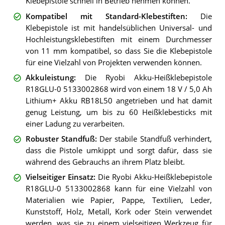
Klebepistole schnell in Betrieb nehmen können.
Kompatibel mit Standard-Klebestiften
:
Die
Klebepistole ist mit handelsüblichen Universal- und
Hochleistungsklebestiften mit einem Durchmesser
von 11 mm kompatibel, so dass Sie die Klebepistole
für eine Vielzahl von Projekten verwenden können.
Akkuleistung
:
Die Ryobi Akku-Heißklebepistole
R18GLU-0 5133002868 wird von einem 18 V / 5,0 Ah
Lithium+ Akku RB18L50 angetrieben und hat damit
genug Leistung, um bis zu 60 Heißklebesticks mit
einer Ladung zu verarbeiten.
Robuster Standfuß
:
Der stabile Standfuß verhindert,
dass die Pistole umkippt und sorgt dafür, dass sie
während des Gebrauchs an ihrem Platz bleibt.
Vielseitiger Einsatz
:
Die Ryobi Akku-Heißklebepistole
R18GLU-0 5133002868 kann für eine Vielzahl von
Materialien wie Papier, Pappe, Textilien, Leder,
Kunststoff, Holz, Metall, Kork oder Stein verwendet
werden, was sie zu einem vielseitigen Werkzeug für