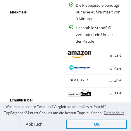
Die Klebepistole benötigt
Merkmale
nur eine Aufwärmzeit von
3 Minuten
Der stabile Standfuß
verhindert ein Umfallen
der Pistole
53 €
ca.
42 €
ca.
49 €
ca.
55 €
ca.
Erhältlich bei
62 €
„Was macht unsere Tests und Vergleiche besonders hilfreich?“
ca.
Zum Top Angebot
TopRatgeber24 nutzt Cookies um die besten Tipps zu finden.
Datenschutz
53,00 €
65 €
ca.
Abbruch
OK
Sofort Lieferbar
KOSTENLOSE LIEFERUNG