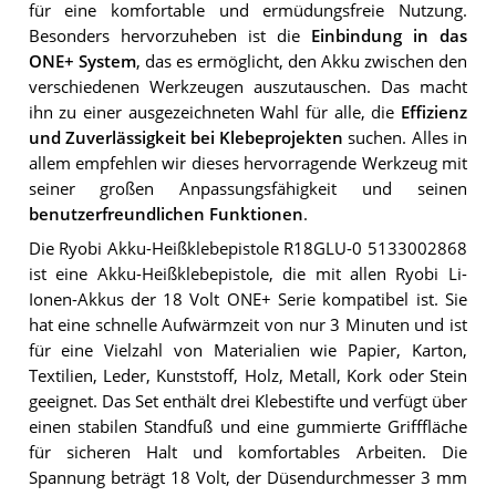
für eine komfortable und ermüdungsfreie Nutzung.
Besonders hervorzuheben ist die
Einbindung in das
ONE+ System
, das es ermöglicht, den Akku zwischen den
verschiedenen Werkzeugen auszutauschen. Das macht
ihn zu einer ausgezeichneten Wahl für alle, die
Effizienz
und Zuverlässigkeit bei Klebeprojekten
suchen. Alles in
allem empfehlen wir dieses hervorragende Werkzeug mit
seiner großen Anpassungsfähigkeit und seinen
benutzerfreundlichen Funktionen
.
Die Ryobi Akku-Heißklebepistole R18GLU-0 5133002868
ist eine Akku-Heißklebepistole, die mit allen Ryobi Li-
Ionen-Akkus der 18 Volt ONE+ Serie kompatibel ist. Sie
hat eine schnelle Aufwärmzeit von nur 3 Minuten und ist
für eine Vielzahl von Materialien wie Papier, Karton,
Textilien, Leder, Kunststoff, Holz, Metall, Kork oder Stein
geeignet. Das Set enthält drei Klebestifte und verfügt über
einen stabilen Standfuß und eine gummierte Grifffläche
für sicheren Halt und komfortables Arbeiten. Die
Spannung beträgt 18 Volt, der Düsendurchmesser 3 mm