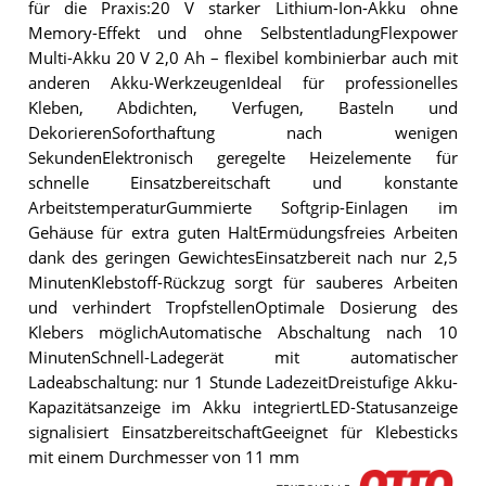
für die Praxis:20 V starker Lithium-Ion-Akku ohne
Memory-Effekt und ohne SelbstentladungFlexpower
Multi-Akku 20 V 2,0 Ah – flexibel kombinierbar auch mit
anderen Akku-WerkzeugenIdeal für professionelles
Kleben, Abdichten, Verfugen, Basteln und
DekorierenSoforthaftung nach wenigen
SekundenElektronisch geregelte Heizelemente für
schnelle Einsatzbereitschaft und konstante
ArbeitstemperaturGummierte Softgrip-Einlagen im
Gehäuse für extra guten HaltErmüdungsfreies Arbeiten
dank des geringen GewichtesEinsatzbereit nach nur 2,5
MinutenKlebstoff-Rückzug sorgt für sauberes Arbeiten
und verhindert TropfstellenOptimale Dosierung des
Klebers möglichAutomatische Abschaltung nach 10
MinutenSchnell-Ladegerät mit automatischer
Ladeabschaltung: nur 1 Stunde LadezeitDreistufige Akku-
Kapazitätsanzeige im Akku integriertLED-Statusanzeige
signalisiert EinsatzbereitschaftGeeignet für Klebesticks
mit einem Durchmesser von 11 mm