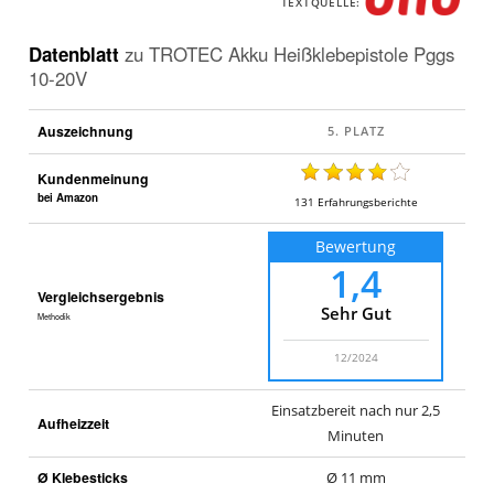
TEXTQUELLE:
Datenblatt
zu
TROTEC Akku Heißklebepistole Pggs
10-20V
Auszeichnung
Kundenmeinung
bei Amazon
131
Erfahrungsberichte
Bewertung
1,4
Vergleichsergebnis
Sehr Gut
Methodik
12/2024
Einsatzbereit nach nur 2,5
Aufheizzeit
Minuten
Ø Klebesticks
Ø 11 mm