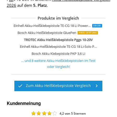
2026
auf dem
5. Platz
.
Produkte im Vergleich
Ryobi Akku Heißklebepistole ONE+ 18
Ferm GGM1003 Li-Ion Akku-Klebepisto
Steinel Akku-Heißklebestift Neo1 blau
Wiha zai Hause Akku Heißklebepistole
Einhell Akku-Heißklebepistole TC-CG 3,
Einhell Akku-Heißklebepistole TE-CG 18 Li Power X-Change
SIEGER
Bosch Akku Heißklebepistole GluePen
PREIS-LEISTUNG
TROTEC Akku Heißklebepistole Pggs 10-20V
Einhell Akku-Heißklebepistole TE-CG 18 Li-Solo Power X-Change
Bosch Akku Klebepistole PKP 3,6 LI
… und
8
weitere
Akku-Heißklebepistolen
im Test
oder Vergleich!
Zum Akku-Heißklebepistole Vergleich
Kundenmeinung
4,2
von 5 Sternen