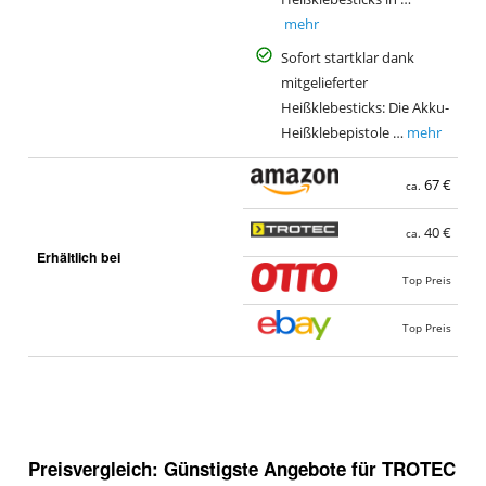
mehr
Sofort startklar dank
mitgelieferter
Heißklebesticks: Die Akku-
Heißklebepistole …
mehr
67 €
ca.
40 €
ca.
Erhältlich bei
Top Preis
Top Preis
Preisvergleich: Günstigste Angebote für
TROTEC