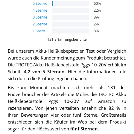
5
Sterne
60
%
4
Sterne
22
%
3
Sterne
8
%
2
Sterne
2
%
1
Stern
8
%
131
Erfahrungsberichte
Bei unserem
Akku-Heißklebepistolen
Test oder Vergleich
wurde auch die Kundenmeinung zum Produkt betrachtet.
Die
TROTEC Akku Heißklebepistole Pggs 10-20V
erhält im
Schnitt
4,2
von 5 Sternen
. Hier die Informationen, die
sich durch die Prüfung ergeben haben:
Bis zum Moment machten sich mehr als 131 der
Endverbraucher des Artikels die Mühe, die TROTEC Akku
Heißklebepistole Pggs 10-20V auf Amazon zu
rezensieren. Von jenen verteilten ansehnliche 82 % in
ihren Bewertungen vier oder fünf Sterne. Größtenteils
entschieden sich die Käufer im Web bei dem Produkt
sogar für den Höchstwert von
fünf Sternen
.