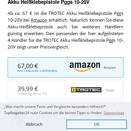
Akku Heißklebepistole Pggs 10-20V
Ab ca. 67 € ist die TROTEC Akku Heißklebepistole Pggs
10-20V bei
Amazon
erhältlich. Natürlich können Sie diese
Akku-Heißklebepistole auch bei weiteren Händlern
günstig erwerben. Den passenden der hier aufgelisteten
4 Händler für die TROTEC Akku Heißklebepistole Pggs 10-
20V zeigt unser Preisvergleich.
67,00 €
Amazon
KOSTENLOSE LIEFERUNG
39,99 €
Trotec
Lieferung ab ca.
5 €
„Was macht unsere Tests und Vergleiche besonders hilfreich?“
Zum Top Angebot
Top Preis
TopRatgeber24 nutzt Cookies um die besten Tipps zu finden.
Datenschutz
OTTO
67,00 €
Abbruch
OK
KOSTENLOSE LIEFERUNG