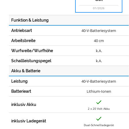
01/2026
Funktion & Leistung
40-V-Batteriesystem
Antriebsart
40 cm
Arbeitsbreite
k.A.
Wurfweite/Wurfhöhe
k.A.
Schallleistungspegel
Akku & Batterie
40-V-Batteriesystem
Leistung
Lithium-Ionen
Batterieart
J
a
inklusiv Akku
2 x 20 Volt Akku
J
a
inklusiv Ladegerät
Dual-Schnellladegerät