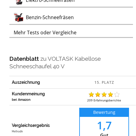
Elektro-Schneefräsen
Test
Benzin-Schneefräsen
Mehr Tests oder Vergleiche
Datenblatt
zu
VOLTASK Kabellose
Schneeschaufel 40 V
Auszeichnung
Kundenmeinung
bei Amazon
209
Erfahrungsberichte
Bewertung
1,7
Vergleichsergebnis
Methodik
Gut