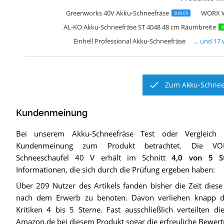
R
E
F
S
S
E
S
Q
G
Q
h
P
A
A
R
M
A
Greenworks 40V Akku-Schneefräse
WORX W
SIEGER
AL-KO Akku-Schneefräse ST 4048 48 cm Räumbreite
S
Einhell Professional Akku-Schneefräse
… und
17
w
Zum Akku-Schneef
Kundenmeinung
Bei unserem
Akku-Schneefräse
Test oder Vergleich 
Kundenmeinung zum Produkt betrachtet.
Die
VO
Schneeschaufel 40 V
erhält im Schnitt
4,0
von 5 St
Informationen, die sich durch die Prüfung ergeben haben:
Über 209 Nutzer des Artikels fanden bisher die Zeit dies
nach dem Erwerb zu benoten. Davon verliehen knapp dr
Kritiken 4 bis 5 Sterne. Fast ausschließlich verteilten d
Amazon.de bei diesem Produkt sogar die erfreuliche Bewer