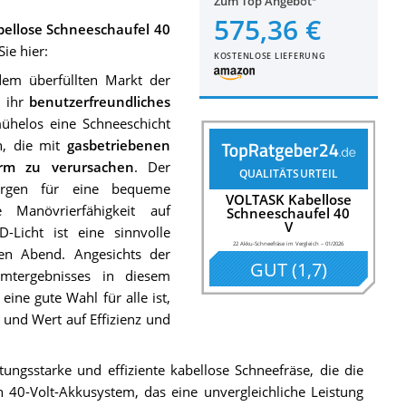
Zum Top Angebot
575,36 €
ellose Schneeschaufel 40
e hier:
KOSTENLOSE LIEFERUNG
dem überfüllten Markt der
 ihr
benutzerfreundliches
mühelos eine Schneeschicht
n, die mit
gasbetriebenen
ärm zu verursachen
. Der
QUALITÄTSURTEIL
gen für eine bequeme
VOLTASK Kabellose
 Manövrierfähigkeit auf
Schneeschaufel 40
V
Licht ist eine sinnvolle
22 Akku-Schneefräse im Vergleich
–
01/2026
en Abend. Angesichts der
GUT
(
1,7
)
mtergebnisses in diesem
ine gute Wahl für alle ist,
 und Wert auf Effizienz und
ungsstarke und effiziente kabellose Schneefräse, die die
n 40-Volt-Akkusystem, das eine unvergleichliche Leistung