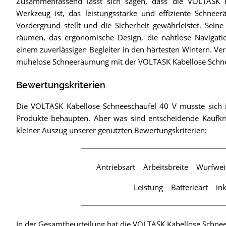
Zusammenfassend lässt sich sagen, dass die VOLTASK Kab
Werkzeug ist, das leistungsstarke und effiziente Schnee
Vordergrund stellt und die Sicherheit gewährleistet. Sei
räumen, das ergonomische Design, die nahtlose Navigati
einem zuverlässigen Begleiter in den härtesten Wintern. Ve
mühelose Schneeräumung mit der VOLTASK Kabellose Schne
Bewertungskriterien
Die VOLTASK Kabellose Schneeschaufel 40 V musste sich i
Produkte behaupten. Aber was sind entscheidende Kaufkrit
kleiner Auszug unserer genutzten Bewertungskriterien:
Antriebsart
Arbeitsbreite
Wurfwei
Leistung
Batterieart
in
In der Gesamtbeurteilung hat die VOLTASK Kabellose Schnee