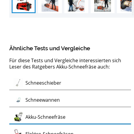
Ähnliche Tests und Vergleiche
Für diese Tests und Vergleiche interessierten sich
Leser des Ratgebers Akku-Schneefräse auch:
Test
Test
Test
Schneehexen
Schneeschieber mit Rädern
Benzin-Kehrmaschinen
Universalschieber
Motorbesen
Test
Schneeschieber
Test
Test
Test
Schneewannen
Test
Akku-Schneefräse
Test