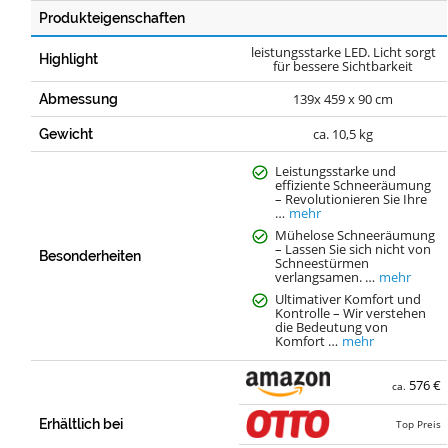
Produkteigenschaften
leistungsstarke LED. Licht sorgt
Highlight
für bessere Sichtbarkeit
139x 459 x 90 cm
Abmessung
ca. 10,5 kg
Gewicht
Leistungsstarke und
effiziente Schneeräumung
– Revolutionieren Sie Ihre
…
mehr
Mühelose Schneeräumung
– Lassen Sie sich nicht von
Besonderheiten
Schneestürmen
verlangsamen. …
mehr
Ultimativer Komfort und
Kontrolle – Wir verstehen
die Bedeutung von
Komfort …
mehr
576 €
ca.
Erhältlich bei
Top Preis