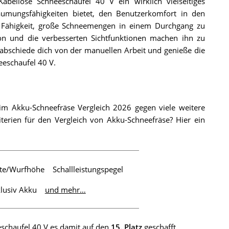
ellose Schneeschaufel 40 V ein wirklich vielseitiges
räumungsfähigkeiten bietet, den Benutzerkomfort in den
ne Fähigkeit, große Schneemengen in einem Durchgang zu
on und die verbesserten Sichtfunktionen machen ihn zu
rabschiede dich von der manuellen Arbeit und genieße die
eschaufel 40 V.
m Akku-Schneefräse Vergleich 2026 gegen viele weitere
erien für den Vergleich von Akku-Schneefräse? Hier ein
te/Wurfhöhe
Schallleistungspegel
klusiv Akku
und mehr…
schaufel 40 V es damit auf den
15. Platz
geschafft.