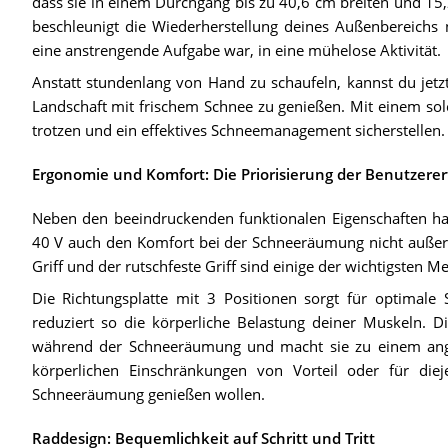
dass sie in einem Durchgang bis zu 40,6 cm breiten und 15
beschleunigt die Wiederherstellung deines Außenbereichs 
eine anstrengende Aufgabe war, in eine mühelose Aktivität.
Anstatt stundenlang von Hand zu schaufeln, kannst du jet
Landschaft mit frischem Schnee zu genießen. Mit einem sol
trotzen und ein effektives Schneemanagement sicherstellen.
Ergonomie und Komfort: Die Priorisierung der Benutzererf
Neben den beeindruckenden funktionalen Eigenschaften ha
40 V auch den Komfort bei der Schneeräumung nicht außer 
Griff und der rutschfeste Griff sind einige der wichtigsten 
Die Richtungsplatte mit 3 Positionen sorgt für optimale 
reduziert so die körperliche Belastung deiner Muskeln. 
während der Schneeräumung und macht sie zu einem ang
körperlichen Einschränkungen von Vorteil oder für diej
Schneeräumung genießen wollen.
Raddesign: Bequemlichkeit auf Schritt und Tritt