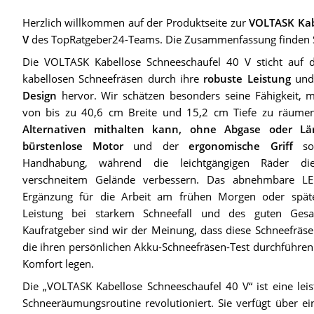
Herzlich willkommen auf der Produktseite zur
VOLTASK Kab
V
des TopRatgeber24-Teams. Die Zusammenfassung finden Si
Die VOLTASK Kabellose Schneeschaufel 40 V sticht auf 
kabellosen Schneefräsen durch ihre
robuste Leistung
und
Design
hervor. Wir schätzen besonders seine Fähigkeit, 
von bis zu 40,6 cm Breite und 15,2 cm Tiefe zu räume
Alternativen mithalten kann, ohne Abgase oder L
bürstenlose Motor
und der
ergonomische Griff
sor
Handhabung, während die leichtgängigen Räder die
verschneitem Gelände verbessern. Das abnehmbare LED-
Ergänzung für die Arbeit am frühen Morgen oder spät
Leistung bei starkem Schneefall und des guten Gesa
Kaufratgeber sind wir der Meinung, dass diese Schneefräse e
die ihren persönlichen Akku-Schneefräsen-Test durchführen
Komfort legen.
Die „VOLTASK Kabellose Schneeschaufel 40 V“ ist eine leist
Schneeräumungsroutine revolutioniert. Sie verfügt über ei