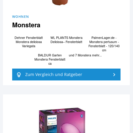
WOHNEN
Monstera
Dehner Fensterblatt
WL PLANTS Monstera
PalmenLager.de -
Monstera deliciosa
Deliciosa– Fensterblatt
Monstera pertusum -
Variegata
Fensterblatt - 120/140
cm
BALDUR Garten
und 7 Monstera mehr...
Monstera Fensterblatt
ca
Zum Vergleich und Ratgeber