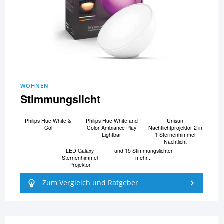
WOHNEN
Stimmungslicht
Philips Hue White &
Philips Hue White and
Unisun
Col
Color Ambiance Play
Nachtlichtprojektor 2 in
Lightbar
1 Sternenhimmel
Nachtlicht
LED Galaxy
und 15 Stimmungslichter
Sternenhimmel
mehr...
Projektor
Zum Vergleich und Ratgeber