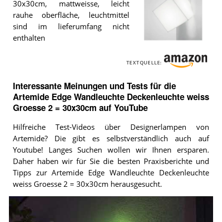
30x30cm, mattweisse, leicht
rauhe oberfläche, leuchtmittel
sind im lieferumfang nicht
enthalten
Die
Artemide
TEXTQUELLE:
Edge
Wandleuchte
Interessante Meinungen und Tests für die
Deckenleuchte
weiss
Artemide Edge Wandleuchte Deckenleuchte weiss
Groesse
Groesse 2 = 30x30cm auf YouTube
2
=
30x30cm
.
Hilfreiche Test-Videos über Designerlampen von
Artemide? Die gibt es selbstverständlich auch auf
Youtube! Langes Suchen wollen wir Ihnen ersparen.
Daher haben wir für Sie die besten Praxisberichte und
Tipps zur Artemide Edge Wandleuchte Deckenleuchte
weiss Groesse 2 = 30x30cm herausgesucht.
Video:
Artemide