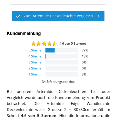
Zum Artemide Deckenleuchte Vergleich
Kundenmeinung
4,6
von 5 Sternen
5
Sterne
79
%
4
Sterne
18
%
3
Sterne
0
%
2
Sterne
0
%
1
Stern
3
%
34
Erfahrungsberichte
Bei unserem
Artemide Deckenleuchten
Test oder
Vergleich wurde auch die Kundenmeinung zum Produkt
betrachtet.
Die
Artemide Edge Wandleuchte
Deckenleuchte weiss Groesse 2 = 30x30cm
erhält im
Schnitt
4,6
von 5 Sternen
. Hier die Informationen, die