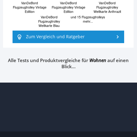
VanDeBord
VanDeBord
VanDeBord
Flugzeugtrolley Vintage
Flugzeugtrolley Vintage
Flugzeugtrolley
Edition
Edition
Weltkarte Anthrazit
VanDeBord
und 15 Flugzeugtrolleys
Flugzeugtrolley
mehr...
Weltkarte Blau
Zum Vergleich und Ratgeber
Alle Tests und Produktvergleiche für
Wohnen
auf einen
Blick…