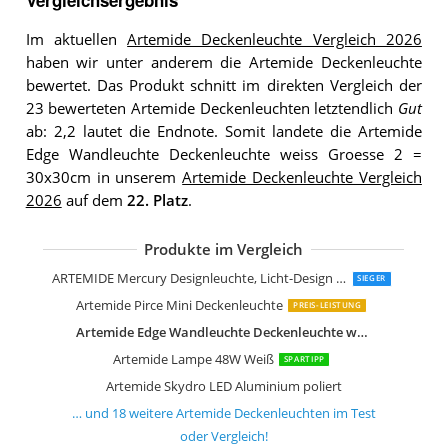
Vergleichsergebnis
Im aktuellen
Artemide Deckenleuchte Vergleich 2026
haben wir unter anderem die Artemide Deckenleuchte
bewertet. Das Produkt schnitt im direkten Vergleich der
23 bewerteten Artemide Deckenleuchten letztendlich
Gut
ab: 2,2 lautet die Endnote. Somit landete die Artemide
Edge Wandleuchte Deckenleuchte weiss Groesse 2 =
30x30cm in unserem
Artemide Deckenleuchte Vergleich
2026
auf dem
22. Platz
.
Produkte im Vergleich
Artemide Mercury mini Soffitto
Artemide Droplet Soffitto LED Decken
Artemide Net Deckenleuchte Linear 1
Artemide Net Deckenleuchte Linear 6
Artemide chlorophilia 2 Innenraum
Artemide chlorophilia Indoor 37 W A
Artemide Pirce Mini Sospensione LED
Artemide Pirce Mini Soffitto LED
Artemide Logico Deckenleuchte weiß
Artemide Nur Lampe E27 205 Watts
Artemide Nur Lampe E27 205 Watts
Artemide Tolomeo Sospensione Dece
Artemide Tolomeo Sospensione Dece
Artemide Tolomeo Sospensione Dece
ARTEMIDE Mercury Designleuchte, Licht-Design Skapetze, www.skapetze.com
SIEGER
Artemide Pirce Mini Deckenleuchte
PREIS-LEISTUNG
Artemide Edge Wandleuchte Deckenleuchte weiss Groesse 2 = 30x30cm
Artemide Lampe 48W Weiß
SPARTIPP
Artemide Skydro LED Aluminium poliert
… und
18
weitere
Artemide Deckenleuchten
im Test
oder Vergleich!