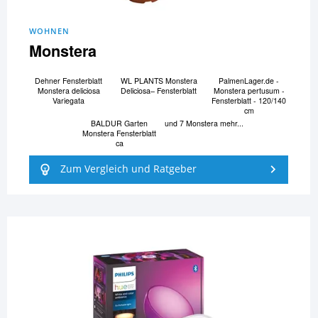
WOHNEN
Monstera
Dehner Fensterblatt
WL PLANTS Monstera
PalmenLager.de -
Monstera deliciosa
Deliciosa– Fensterblatt
Monstera pertusum -
Variegata
Fensterblatt - 120/140
cm
BALDUR Garten
und 7 Monstera mehr...
Monstera Fensterblatt
ca
Zum Vergleich und Ratgeber