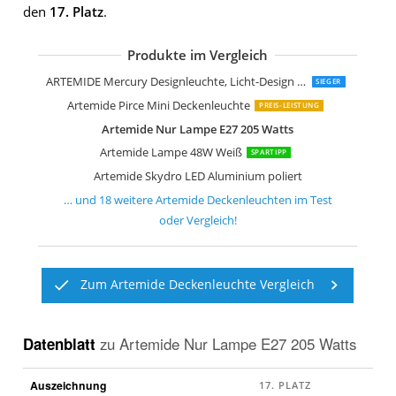
den
17. Platz
.
Produkte im Vergleich
Artemide Mercury mini Soffitto
Artemide Droplet Soffitto LED Decken
Artemide Net Deckenleuchte Linear 1
Artemide Net Deckenleuchte Linear 6
Artemide chlorophilia 2 Innenraum
Artemide chlorophilia Indoor 37 W A
Artemide Pirce Mini Sospensione LED
Artemide Pirce Mini Soffitto LED
Artemide Logico Deckenleuchte weiß
Artemide Nur Lampe E27 205 Watts
Artemide Tolomeo Sospensione Dece
Artemide Tolomeo Sospensione Dece
Artemide Tolomeo Sospensione Dece
ARTEMIDE Mercury Designleuchte, Licht-Design Skapetze, www.skapetze.com
SIEGER
Artemide Pirce Mini Deckenleuchte
PREIS-LEISTUNG
Artemide Nur Lampe E27 205 Watts
Artemide Lampe 48W Weiß
SPARTIPP
Artemide Skydro LED Aluminium poliert
… und
18
weitere
Artemide Deckenleuchten
im Test
oder Vergleich!
Zum Artemide Deckenleuchte Vergleich
Datenblatt
zu
Artemide Nur Lampe E27 205 Watts
Auszeichnung