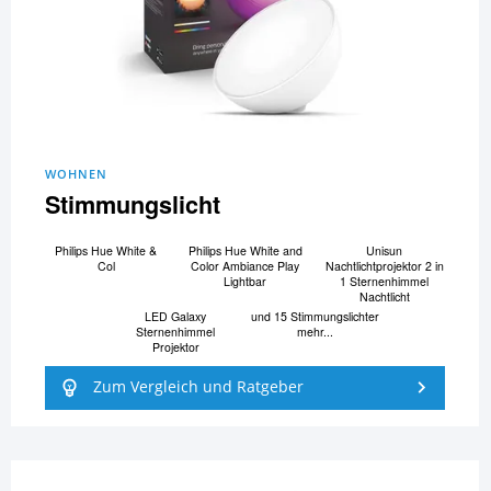
WOHNEN
Stimmungslicht
Philips Hue White &
Philips Hue White and
Unisun
Col
Color Ambiance Play
Nachtlichtprojektor 2 in
Lightbar
1 Sternenhimmel
Nachtlicht
LED Galaxy
und 15 Stimmungslichter
Sternenhimmel
mehr...
Projektor
Zum Vergleich und Ratgeber