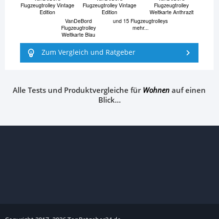
Flugzeugtrolley Vintage
Flugzeugtrolley Vintage
Flugzeugtrolley
Edition
Edition
Weltkarte Anthrazit
VanDeBord
und 15 Flugzeugtrolleys
Flugzeugtrolley
mehr...
Weltkarte Blau
Zum Vergleich und Ratgeber
Alle Tests und Produktvergleiche für
Wohnen
auf einen
Blick…