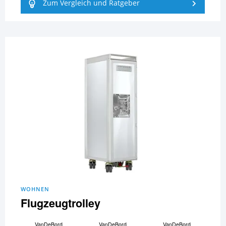
Zum Vergleich und Ratgeber
WOHNEN
Flugzeugtrolley
VanDeBord
VanDeBord
VanDeBord