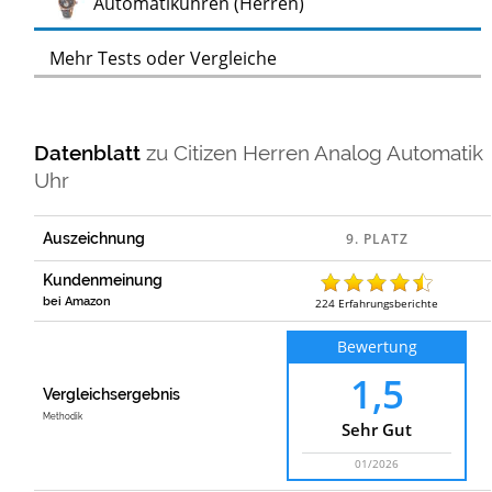
Test
Automatikuhren (Herren)
Mehr Tests oder Vergleiche
Datenblatt
zu
Citizen Herren Analog Automatik
Uhr
Auszeichnung
Kundenmeinung
bei Amazon
224
Erfahrungsberichte
Bewertung
1,5
Vergleichsergebnis
Methodik
Sehr Gut
01/2026