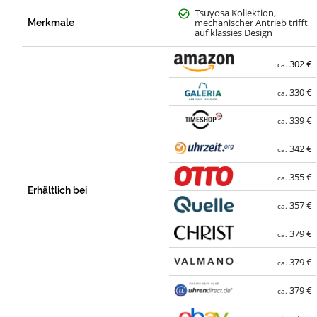
Tsuyosa Kollektion,
mechanischer Antrieb trifft
Merkmale
auf klassies Design
302 €
ca.
330 €
ca.
339 €
ca.
342 €
ca.
355 €
ca.
Erhältlich bei
357 €
ca.
379 €
ca.
379 €
ca.
379 €
ca.