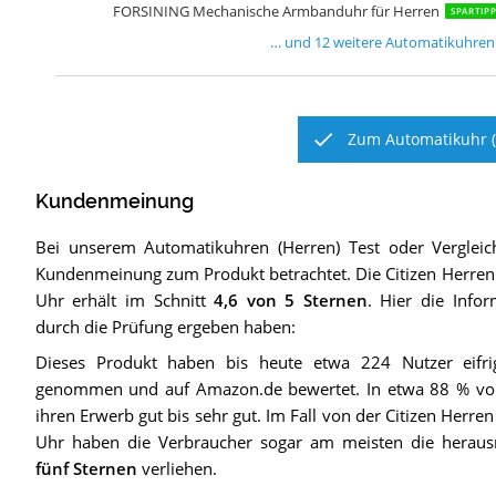
FORSINING Mechanische Armbanduhr für Herren
SPARTIP
… und
12
weitere
Automatikuhren 
Zum Automatikuhr (
Kundenmeinung
Bei unserem
Automatikuhren (Herren)
Test oder Verglei
Kundenmeinung zum Produkt betrachtet.
Die
Citizen Herre
Uhr
erhält im Schnitt
4,6
von 5 Sternen
. Hier die Infor
durch die Prüfung ergeben haben:
Dieses Produkt haben bis heute etwa 224 Nutzer eifri
genommen und auf Amazon.de bewertet. In etwa 88 % vo
ihren Erwerb gut bis sehr gut. Im Fall von der Citizen Herr
Uhr haben die Verbraucher sogar am meisten die herau
fünf Sternen
verliehen.