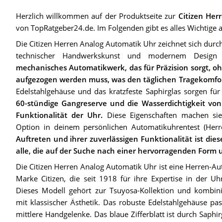
Herzlich willkommen auf der Produktseite zur
Citizen Her
von TopRatgeber24.de. Im Folgenden gibt es alles Wichtige a
Die Citizen Herren Analog Automatik Uhr zeichnet sich durch
technischer Handwerkskunst und modernem Desig
mechanisches Automatikwerk, das für Präzision sorgt, o
aufgezogen werden muss, was den täglichen Tragekomfor
Edelstahlgehäuse und das kratzfeste Saphirglas sorgen für 
60-stündige Gangreserve und die Wasserdichtigkeit von
Funktionalität der Uhr.
Diese Eigenschaften machen sie
Option in deinem persönlichen Automatikuhrentest (Her
Auftreten und ihrer zuverlässigen Funktionalität ist dies
alle, die auf der Suche nach einer hervorragenden Form 
Die Citizen Herren Analog Automatik Uhr ist eine Herren-A
Marke Citizen, die seit 1918 für ihre Expertise in der Uh
Dieses Modell gehört zur Tsuyosa-Kollektion und kombini
mit klassischer Ästhetik. Das robuste Edelstahlgehäuse 
mittlere Handgelenke. Das blaue Zifferblatt ist durch Saphir