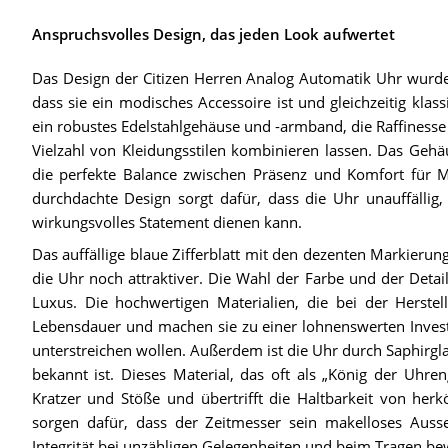
Anspruchsvolles Design, das jeden Look aufwertet
Das Design der Citizen Herren Analog Automatik Uhr wurde 
dass sie ein modisches Accessoire ist und gleichzeitig klas
ein robustes Edelstahlgehäuse und -armband, die Raffinesse 
Vielzahl von Kleidungsstilen kombinieren lassen. Das Ge
die perfekte Balance zwischen Präsenz und Komfort für 
durchdachte Design sorgt dafür, dass die Uhr unauffällig, a
wirkungsvolles Statement dienen kann.
Das auffällige blaue Zifferblatt mit den dezenten Markierun
die Uhr noch attraktiver. Die Wahl der Farbe und der Detai
Luxus. Die hochwertigen Materialien, die bei der Herste
Lebensdauer und machen sie zu einer lohnenswerten Investiti
unterstreichen wollen. Außerdem ist die Uhr durch Saphirgla
bekannt ist. Dieses Material, das oft als „König der Uhre
Kratzer und Stöße und übertrifft die Haltbarkeit von her
sorgen dafür, dass der Zeitmesser sein makelloses Ausse
Integrität bei unzähligen Gelegenheiten und beim Tragen be