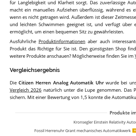
für Langlebigkeit und Klarheit sorgt. Das zuverlässige Au
macht ein manuelles Aufziehen überflüssig, während es e
wenn es nicht getragen wird. Außerdem ist dieser Zeitmess
und leichten Schwimmen geeignet ist, und verfügt über ei
ermöglicht, um einen bequemen Sitz zu gewährleisten.
Ausführliche
Produktinformationen
aber auch interessant
Produkt das Richtige für Sie ist. Den günstigsten Shop fi
weitere Produkte anschauen? Möglicherweise finden Sie im
Vergleichsergebnis
Die
Citizen Herren Analog Automatik Uhr
wurde bei uns
Vergleich 2026
natürlich unter die Lupe genommen. Das 
sichern. Mit einer Bewertung von 1,5 konnte die Automatik
Produkte im
M
C
F
C
S
F
F
I
B
B
L
A
Kronsegler Einstein Relativity Aut
Fossil Herrenuhr Grant mechanisches Automatikwerk
P