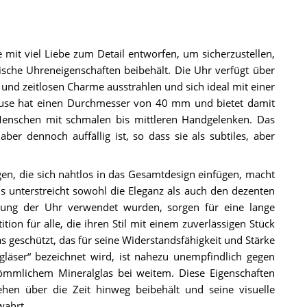
mit viel Liebe zum Detail entworfen, um sicherzustellen,
sische Uhreneigenschaften beibehält. Die Uhr verfügt über
und zeitlosen Charme ausstrahlen und sich ideal mit einer
häuse hat einen Durchmesser von 40 mm und bietet damit
Menschen mit schmalen bis mittleren Handgelenken. Das
ber dennoch auffällig ist, so dass sie als subtiles, aber
gen, die sich nahtlos in das Gesamtdesign einfügen, macht
ls unterstreicht sowohl die Eleganz als auch den dezenten
llung der Uhr verwendet wurden, sorgen für eine lange
on für alle, die ihren Stil mit einem zuverlässigen Stück
s geschützt, das für seine Widerstandsfähigkeit und Stärke
ngläser“ bezeichnet wird, ist nahezu unempfindlich gegen
kömmlichem Mineralglas bei weitem. Diese Eigenschaften
hen über die Zeit hinweg beibehält und seine visuelle
wahrt.