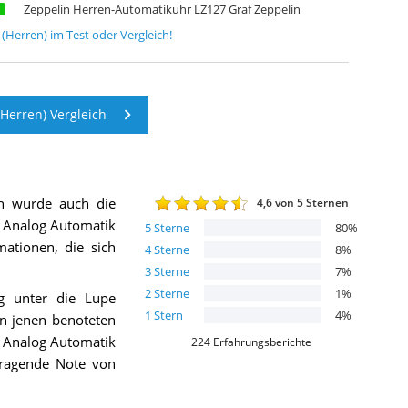
Zeppelin Herren-Automatikuhr LZ127 Graf Zeppelin
P
(Herren)
im Test oder Vergleich!
Herren) Vergleich
ch wurde auch die
4,6
von 5 Sternen
n Analog Automatik
5
Sterne
80
%
mationen, die sich
4
Sterne
8
%
3
Sterne
7
%
2
Sterne
1
%
g unter die Lupe
1
Stern
4
%
n jenen benoteten
en Analog Automatik
224
Erfahrungsberichte
sragende Note von