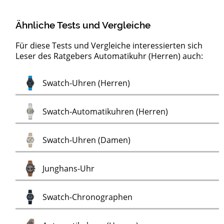
Ähnliche Tests und Vergleiche
Für diese Tests und Vergleiche interessierten sich
Leser des Ratgebers Automatikuhr (Herren) auch:
EKG-
Test
Test
Test
Test
Test
Test
Test
Test
Test
BOCCIA Titanium Uhren (Herren)
Smartwatches
Lacoste-Uhren (Damen)
Lacoste-Uhren (Herren)
Holz-Wecker
Farbwechsel-Uhren
FEICE Uhren
PICTO Damenuhren
PICTO Herrenuhren
Test
Swatch-Uhren (Herren)
Test
Uhren
Test
Swatch-Automatikuhren (Herren)
Test
Swatch-Uhren (Damen)
Test
Junghans-Uhr
Test
Swatch-Chronographen