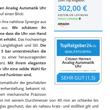
Zum Top Angebot
302,00 €
ren Analog Automatik Uhr
uf einen Blick:
KOSTENLOSE LIEFERUNG
Sofort Lieferbar
 ihre nahtlose Synergie aus
n aus.
Wir schätzen ihr
hne dass die Uhr von Hand
t erhöht.
Das hochwertige
Langlebigkeit und Stil.
Die
 5 bar unterstreichen die
QUALITÄTSURTEIL
 zu einer herausragenden
Citizen Herren
Analog Automatik
ren).
Mit ihrem eleganten
Uhr
e Uhr eine solide Wahl für
17 Automatikuhren (Herren) im Vergleich
–
01/2026
und Funktion sind.
SEHR GUT
(
1,5
)
utomatikuhr der geschätzten
renherstellung bekannt ist.
ert mechanische Präzision
passt mit seinem Durchmesser von 40 mm an schlanke bis
glas geschützt, das als nahezu kratz- und stoßfest gilt und