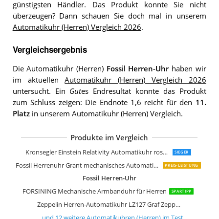
günstigsten Händler. Das Produkt konnte Sie nicht
überzeugen? Dann schauen Sie doch mal in unserem
Automatikuhr (Herren) Vergleich 2026
.
Vergleichsergebnis
Die Automatikuhr (Herren)
Fossil Herren-Uhr
haben wir
im aktuellen
Automatikuhr (Herren) Vergleich 2026
untersucht. Ein
Gut
es Endresultat konnte das Produkt
zum Schluss zeigen: Die Endnote 1,6 reicht für den
11.
Platz
in unserem Automatikuhr (Herren) Vergleich.
Produkte im Vergleich
Mido Multifort Herrenuhr-Automatik
Fossil Townsman uhr für Herren
Citizen NH9131-73L
Seiko Herren-Uhr Automatik Edelstah
Citizen Herren Analog Automatik Uhr
Fossil Herren Analog Automatik Uhr
Invicta Pro Diver Edelstahl Herren A
BERNY Klassische Automatikuhr
BENYAR Uhren Herren Uhr Automatik
Lorus Herren-Uhr Automatik Edelstah
Alienwork IK Automatikuhr Armband
Kronsegler Einstein Relativity Automatikuhr rosevergoldet-
SIEGER
Fossil Herrenuhr Grant mechanisches Automatikwerk
PREIS-LEISTUNG
Fossil Herren-Uhr
FORSINING Mechanische Armbanduhr für Herren
SPARTIPP
Zeppelin Herren-Automatikuhr LZ127 Graf Zeppelin
… und
12
weitere
Automatikuhren (Herren)
im Test