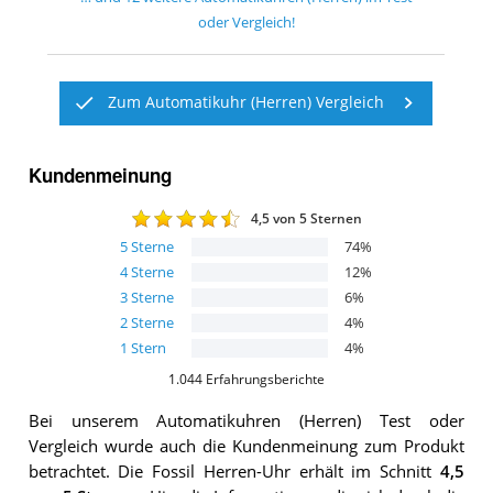
oder Vergleich!
Zum Automatikuhr (Herren) Vergleich
Kundenmeinung
4,5
von 5 Sternen
5
Sterne
74
%
4
Sterne
12
%
3
Sterne
6
%
2
Sterne
4
%
1
Stern
4
%
1.044
Erfahrungsberichte
Bei unserem
Automatikuhren (Herren)
Test oder
Vergleich wurde auch die Kundenmeinung zum Produkt
betrachtet.
Die
Fossil Herren-Uhr
erhält im Schnitt
4,5