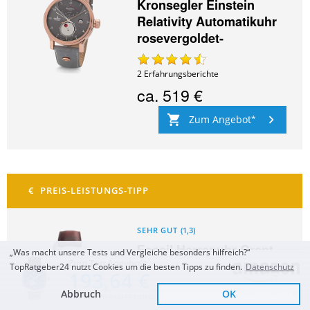
Kronsegler Einstein
Relativity Automatikuhr
rosevergoldet-
2
Erfahrungsberichte
ca.
519 €
Zum Angebot
SEHR GUT
(
1,3
)
Fossil Herrenuhr Grant
„Was macht unsere Tests und Vergleiche besonders hilfreich?“
Zum Top Angebot
mechanisches
TopRatgeber24 nutzt Cookies um die besten Tipps zu finden.
Datenschutz
193,64 €
Automatikwerk
Abbruch
OK
Sofort Lieferbar
KOSTENLOSE LIEFERUNG