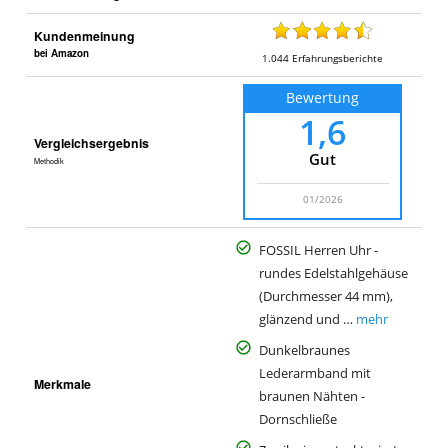
r
i
Kundenmeinung
a
bei Amazon
1.044
Erfahrungsberichte
K
Bewertung
a
1,6
u
Vergleichsergebnis
f
Gut
Methodik
h
o
01/2026
f
FOSSIL Herren Uhr -
rundes Edelstahlgehäuse
(Durchmesser 44 mm),
glänzend und …
mehr
Dunkelbraunes
Lederarmband mit
Merkmale
braunen Nähten -
Dornschließe