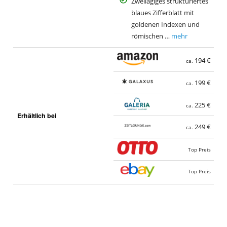
Zweilagiges strukturiertes
blaues Zifferblatt mit
goldenen Indexen und
römischen …
mehr
194 €
ca.
199 €
ca.
225 €
ca.
Erhältlich bei
249 €
ca.
Top Preis
Top Preis