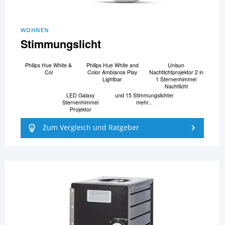
WOHNEN
Stimmungslicht
Philips Hue White &
Philips Hue White and
Unisun
Col
Color Ambiance Play
Nachtlichtprojektor 2 in
Lightbar
1 Sternenhimmel
Nachtlicht
LED Galaxy
und 15 Stimmungslichter
Sternenhimmel
mehr...
Projektor
Zum Vergleich und Ratgeber