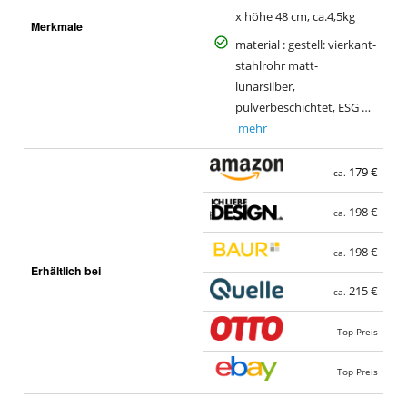
x höhe 48 cm, ca.4,5kg
Merkmale
material : gestell: vierkant-
stahlrohr matt-
lunarsilber,
pulverbeschichtet, ESG …
mehr
179 €
ca.
198 €
ca.
198 €
ca.
Erhältlich bei
215 €
ca.
Top Preis
Top Preis