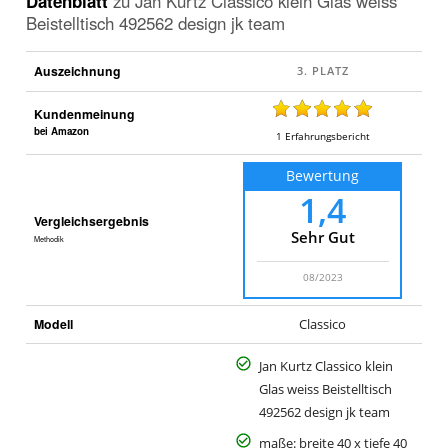
Datenblatt
zu
Jan Kurtz Classico klein Glas weiss
Beistelltisch 492562 design jk team
Auszeichnung
Kundenmeinung
bei Amazon
1
Erfahrungsbericht
Bewertung
1,4
Vergleichsergebnis
Sehr Gut
Methodik
08/2023
Modell
Classico
Jan Kurtz Classico klein
Glas weiss Beistelltisch
492562 design jk team
maße: breite 40 x tiefe 40