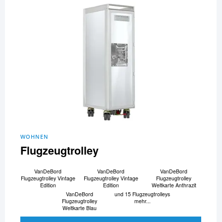
WOHNEN
Flugzeugtrolley
VanDeBord
VanDeBord
VanDeBord
Flugzeugtrolley Vintage
Flugzeugtrolley Vintage
Flugzeugtrolley
Edition
Edition
Weltkarte Anthrazit
VanDeBord
und 15 Flugzeugtrolleys
Flugzeugtrolley
mehr...
Weltkarte Blau