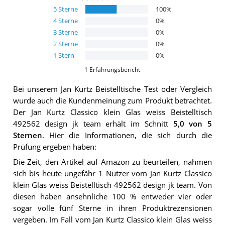
5
Sterne
100
%
4
Sterne
0
%
3
Sterne
0
%
2
Sterne
0
%
1
Stern
0
%
1
Erfahrungsbericht
Bei unserem
Jan Kurtz Beistelltische
Test oder Vergleich
wurde auch die Kundenmeinung zum Produkt betrachtet.
Der
Jan Kurtz Classico klein Glas weiss Beistelltisch
492562 design jk team
erhält im Schnitt
5,0
von 5
Sternen
. Hier die Informationen, die sich durch die
Prüfung ergeben haben:
Die Zeit, den Artikel auf Amazon zu beurteilen, nahmen
sich bis heute ungefähr 1 Nutzer vom Jan Kurtz Classico
klein Glas weiss Beistelltisch 492562 design jk team. Von
diesen haben ansehnliche 100 % entweder vier oder
sogar volle fünf Sterne in ihren Produktrezensionen
vergeben. Im Fall vom Jan Kurtz Classico klein Glas weiss