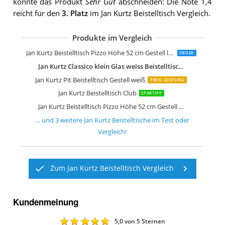
konnte das Produkt
Sehr Gut
abschneiden: Die Note 1,4
reicht für den
3. Platz
im Jan Kurtz Beistelltisch Vergleich.
Produkte im Vergleich
Jan KurtzCouchtisch, Beistelltisch Holz
Jan Kurtz Beistelltisch Dweller
Jan Kurtz Hocker, Beistelltisch Holz
Jan Kurtz Beistelltisch Pizzo Höhe 52 cm Gestell lunasilber
SIEGER
Jan Kurtz Classico klein Glas weiss Beistelltisch 492562 design jk team
Jan Kurtz Pit Beistelltisch Gestell weiß
PREIS-LEISTUNG
Jan Kurtz Beistelltisch Club
SPARTIPP
Jan Kurtz Beistelltisch Pizzo Höhe 52 cm Gestell schwarz
… und
3
weitere
Jan Kurtz Beistelltische
im Test oder
Vergleich!
Zum Jan Kurtz Beistelltisch Vergleich
Kundenmeinung
5,0
von 5 Sternen