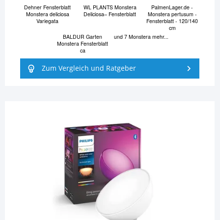
Dehner Fensterblatt
WL PLANTS Monstera
PalmenLager.de -
Monstera deliciosa
Deliciosa– Fensterblatt
Monstera pertusum -
Variegata
Fensterblatt - 120/140
cm
BALDUR Garten
und 7 Monstera mehr...
Monstera Fensterblatt
ca
Zum Vergleich und Ratgeber