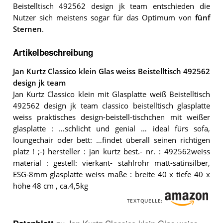
Beistelltisch 492562 design jk team entschieden die
Nutzer sich meistens sogar für das Optimum von
fünf
Sternen
.
Artikelbeschreibung
Jan Kurtz Classico klein Glas weiss Beistelltisch 492562
design jk team
Jan Kurtz Classico klein mit Glasplatte weiß Beistelltisch
492562 design jk team classico beistelltisch glasplatte
weiss praktisches design-beistell-tischchen mit weißer
glasplatte : …schlicht und genial … ideal fürs sofa,
loungechair oder bett: …findet überall seinen richtigen
platz ! ;-) hersteller : jan kurtz best.- nr. : 492562weiss
material : gestell: vierkant- stahlrohr matt-satinsilber,
ESG-8mm glasplatte weiss maße : breite 40 x tiefe 40 x
höhe 48 cm , ca.4,5kg
TEXTQUELLE: