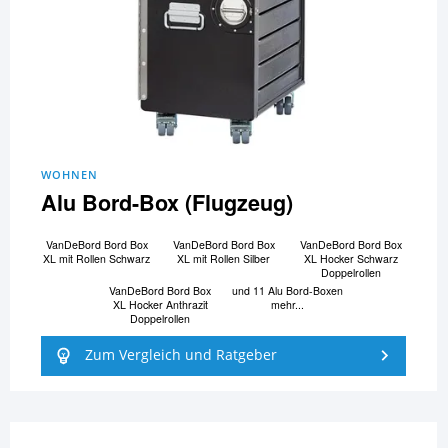
WOHNEN
Alu Bord-Box (Flugzeug)
VanDeBord Bord Box
VanDeBord Bord Box
VanDeBord Bord Box
XL mit Rollen Schwarz
XL mit Rollen Silber
XL Hocker Schwarz
Doppelrollen
VanDeBord Bord Box
und 11 Alu Bord-Boxen
XL Hocker Anthrazit
mehr...
Doppelrollen
Zum Vergleich und Ratgeber