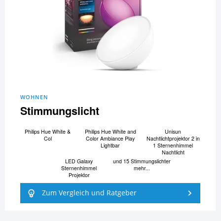
WOHNEN
Stimmungslicht
Philips Hue White &
Philips Hue White and
Unisun
Col
Color Ambiance Play
Nachtlichtprojektor 2 in
Lightbar
1 Sternenhimmel
Nachtlicht
LED Galaxy
und 15 Stimmungslichter
Sternenhimmel
mehr...
Projektor
Zum Vergleich und Ratgeber