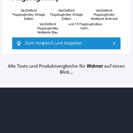
VanDeBord
VanDeBord
VanDeBord
Flugzeugtrolley Vintage
Flugzeugtrolley Vintage
Flugzeugtrolley
Edition
Edition
Weltkarte Anthrazit
VanDeBord
und 15 Flugzeugtrolleys
Flugzeugtrolley
mehr...
Weltkarte Blau
Zum Vergleich und Ratgeber
Alle Tests und Produktvergleiche für
Wohnen
auf einen
Blick…