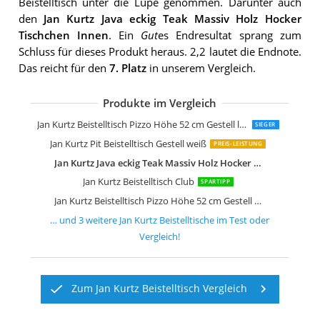
Beistelltisch unter die Lupe genommen. Darunter auch
den
Jan Kurtz Java eckig Teak Massiv Holz Hocker
Tischchen Innen
. Ein
Gut
es Endresultat sprang zum
Schluss für dieses Produkt heraus. 2,2 lautet die Endnote.
Das reicht für den
7. Platz
in unserem Vergleich.
Produkte im Vergleich
Jan KurtzCouchtisch, Beistelltisch Holz
Jan Kurtz Beistelltisch Dweller
Jan Kurtz Hocker, Beistelltisch Holz
Jan Kurtz Beistelltisch Pizzo Höhe 52 cm Gestell lunasilber
SIEGER
Jan Kurtz Pit Beistelltisch Gestell weiß
PREIS-LEISTUNG
Jan Kurtz Java eckig Teak Massiv Holz Hocker Tischchen Innen
Jan Kurtz Beistelltisch Club
SPARTIPP
Jan Kurtz Beistelltisch Pizzo Höhe 52 cm Gestell schwarz
… und
3
weitere
Jan Kurtz Beistelltische
im Test oder
Vergleich!
Zum Jan Kurtz Beistelltisch Vergleich