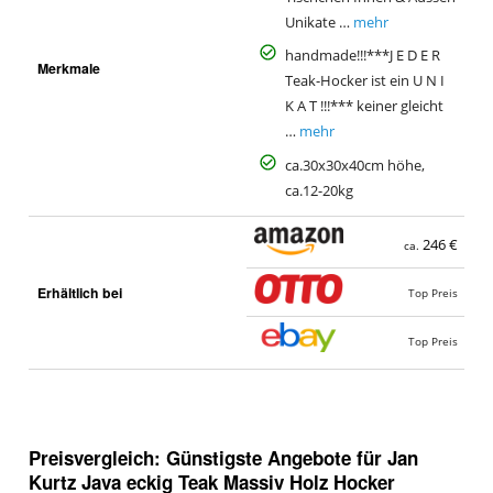
Unikate …
mehr
handmade!!!***J E D E R
Merkmale
Teak-Hocker ist ein U N I
K A T !!!*** keiner gleicht
…
mehr
ca.30x30x40cm höhe,
ca.12-20kg
246 €
ca.
Erhältlich bei
Top Preis
Top Preis
Preisvergleich: Günstigste Angebote für
Jan
Kurtz Java eckig Teak Massiv Holz Hocker