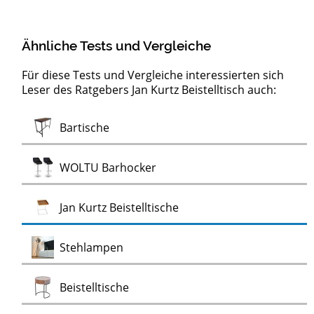
Ähnliche Tests und Vergleiche
Für diese Tests und Vergleiche interessierten sich
Leser des Ratgebers Jan Kurtz Beistelltisch auch:
Moderne
Test
Test
Test
Test
Test
Test
Test
Test
Test
Test
Test
Test
Konsolentische
Servierwagen
LED-Pendelleuchten
Artemide Deckenleuchten
Design Wanduhren
Kronleuchter
Nicht-tickende Wanduhren
Ewiger Kalender
Flugzeugtrolleys
Alu Bord-Boxen
Stimmungslichter
Monstera
Monstera Kunstpflanzen
Test
Bartische
Test
Wanduhren
Test
Test
WOLTU Barhocker
Test
Jan Kurtz Beistelltische
Test
Stehlampen
Test
Beistelltische