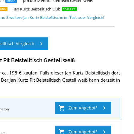
ber
Jan Kurtz Pit Beistelltisch Gestell weiß
SIEGER
Jan Kurtz Beistelltisch Club
STUNG
SPARTIPP
und
3
weitere
Jan Kurtz Beistelltische
im Test oder Vergleich!
elltisch Vergleich
 Pit Beistelltisch Gestell weiß
ca. 198 € kaufen. Falls dieser Jan Kurtz Beistelltisch dort
. Der Jan Kurtz Pit Beistelltisch Gestell weiß kann derzeit in
Zum Angebot
mazon
Zum Angebot
TTO