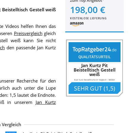
Zum Top Angebot
198,00 €
t Beistelltisch Gestell weiß
KOSTENLOSE LIEFERUNG
te Videos helfen Ihnen das
unseren
Preisvergleich
gleich
stell weiß kann Sie nicht
ich
den passende Jan Kurtz
QUALITÄTSURTEIL
Jan Kurtz Pit
Beistelltisch Gestell
weiß
nserer Recherche für den
8 Jan Kurtz Beistelltische im Vergleich
–
08/2023
SEHR GUT
(
1,5
)
rlich auch unter die Lupe
en: 1,5 lautet die Endnote.
 weiß in unserem
Jan Kurtz
 Vergleich
an KurtzCouchtisch, Beistelltisch Holz
an Kurtz Beistelltisch Dweller
an Kurtz Hocker, Beistelltisch Holz