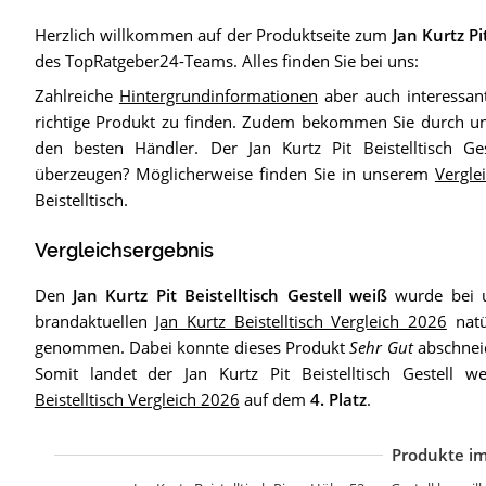
Herzlich willkommen auf der Produktseite zum
Jan Kurtz Pi
des TopRatgeber24-Teams. Alles finden Sie bei uns:
Zahlreiche
Hintergrundinformationen
aber auch interessan
richtige Produkt zu finden. Zudem bekommen Sie durch 
den besten Händler. Der Jan Kurtz Pit Beistelltisch Ge
überzeugen? Möglicherweise finden Sie in unserem
Vergle
Beistelltisch.
Vergleichsergebnis
Den
Jan Kurtz Pit Beistelltisch Gestell weiß
wurde bei u
brandaktuellen
Jan Kurtz Beistelltisch Vergleich 2026
natü
genommen. Dabei konnte dieses Produkt
Sehr Gut
abschneid
Somit landet der Jan Kurtz Pit Beistelltisch Gestell
Beistelltisch Vergleich 2026
auf dem
4. Platz
.
Produkte im
J
J
J