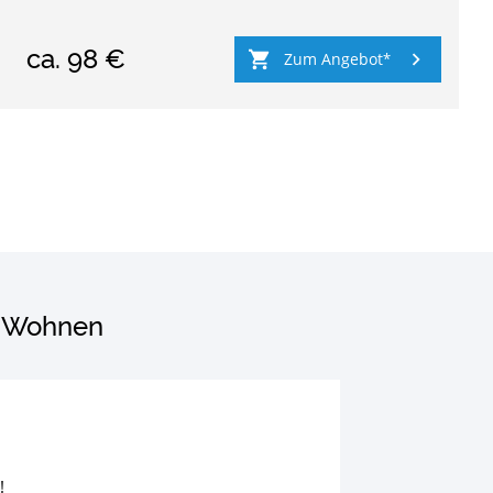
ca.
98 €
Zum Angebot
h
Wohnen
!