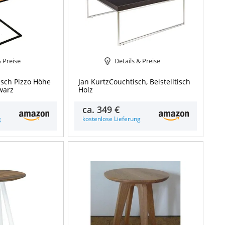
& Preise
Details & Preise
tisch Pizzo Höhe
Jan KurtzCouchtisch, Beistelltisch
warz
Holz
ca.
349 €
g
kostenlose Lieferung