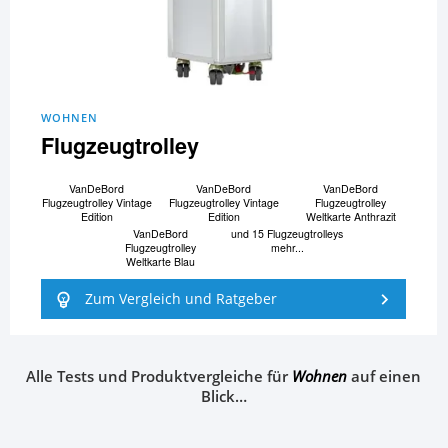
WOHNEN
Flugzeugtrolley
VanDeBord
VanDeBord
VanDeBord
Flugzeugtrolley Vintage
Flugzeugtrolley Vintage
Flugzeugtrolley
Edition
Edition
Weltkarte Anthrazit
VanDeBord
und 15 Flugzeugtrolleys
Flugzeugtrolley
mehr...
Weltkarte Blau
Zum Vergleich und Ratgeber
Alle Tests und Produktvergleiche für
Wohnen
auf einen
Blick…