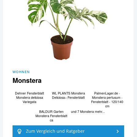
WOHNEN
Monstera
Dehner Fensterblatt
WL PLANTS Monstera
PalmenLager.de -
Monstera deliciosa
Deliciosa– Fensterblatt
Monstera pertusum -
Variegata
Fensterblatt - 120/140
cm
BALDUR Garten
und 7 Monstera mehr...
Monstera Fensterblatt
ca
Zum Vergleich und Ratgeber