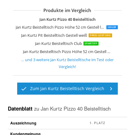
Produkte im Vergleich
Jan KurtzCouchtisch, Beistelltisch Holz
Jan Kurtz Beistelltisch Dweller
Jan Kurtz Hocker, Beistelltisch Holz
Jan Kurtz Pizzo 40 Beistelltisch
Jan Kurtz Beistelltisch Pizzo Höhe 52 cm Gestell lunasilber
SIEGER
Jan Kurtz Pit Beistelltisch Gestell weiß
PREIS-LEISTUNG
Jan Kurtz Beistelltisch Club
SPARTIPP
Jan Kurtz Beistelltisch Pizzo Höhe 52 cm Gestell schwarz
… und
3
weitere
Jan Kurtz Beistelltische
im Test oder
Vergleich!
Zum Jan Kurtz Beistelltisch Vergleich
Datenblatt
zu
Jan Kurtz Pizzo 40 Beistelltisch
Auszeichnung
Kundenmeinung