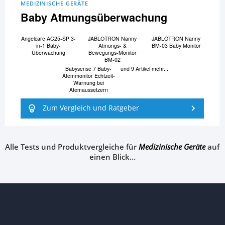
MEDIZINISCHE GERÄTE
Baby Atmungsüberwachung
Angelcare AC25-SP 3-
JABLOTRON Nanny
JABLOTRON Nanny
in-1 Baby-
Atmungs- &
BM-03 Baby Monitor
Überwachung
Bewegungs-Monitor
BM-02
Babysense 7 Baby-
und 9 Artikel mehr...
Atemmonitor Echtzeit-
Warnung bei
Atemaussetzern
Zum Vergleich und Ratgeber
Alle Tests und Produktvergleiche für
Medizinische Geräte
auf
einen Blick…