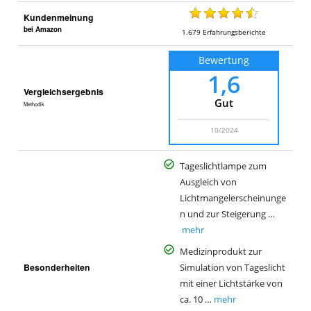
i
Kundenmeinung
a
bei Amazon
1.679
Erfahrungsberichte
K
Bewertung
a
1,6
u
Vergleichsergebnis
f
Gut
Methodik
h
o
10/2024
f
Tageslichtlampe zum
Ausgleich von
Lichtmangelerscheinunge
n und zur Steigerung …
mehr
Medizinprodukt zur
Besonderheiten
Simulation von Tageslicht
mit einer Lichtstärke von
ca. 10 …
mehr