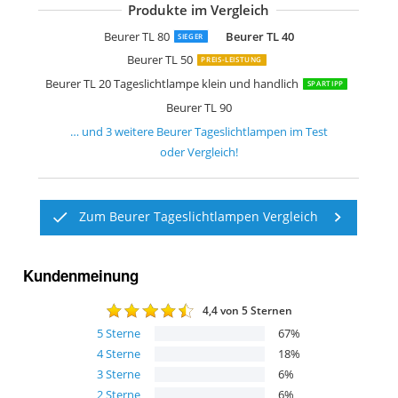
Produkte im Vergleich
Beurer TL 70
Beurer TL 100
Beurer TL 30
Beurer TL 80
Beurer TL 40
SIEGER
Beurer TL 50
PREIS-LEISTUNG
Beurer TL 20 Tageslichtlampe klein und handlich
SPARTIPP
Beurer TL 90
… und
3
weitere
Beurer Tageslichtlampen
im Test
oder Vergleich!
Zum Beurer Tageslichtlampen Vergleich
Kundenmeinung
4,4
von 5 Sternen
5
Sterne
67
%
4
Sterne
18
%
3
Sterne
6
%
2
Sterne
6
%