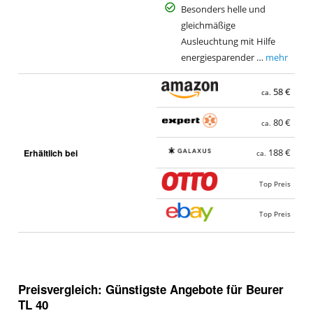
Besonders helle und
gleichmäßige
Ausleuchtung mit Hilfe
energiesparender …
mehr
58 €
ca.
80 €
ca.
Erhältlich bei
188 €
ca.
Top Preis
Top Preis
Preisvergleich: Günstigste Angebote für
Beurer
TL 40