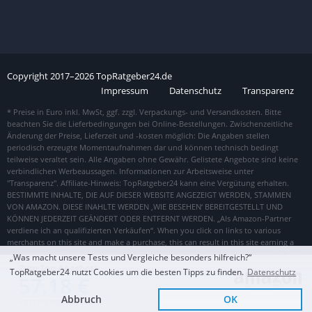
Copyright
2017–
2026
TopRatgeber24.de
Impressum
Datenschutz
Transparenz
„Was macht unsere Tests und Vergleiche besonders hilfreich?“
Zum Top Angebot
TopRatgeber24 nutzt Cookies um die besten Tipps zu finden.
Datenschutz
57,18 €
Abbruch
OK
KOSTENLOSE LIEFERUNG