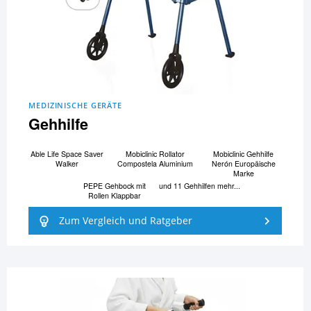
MEDIZINISCHE GERÄTE
Gehhilfe
Able Life Space Saver
Mobiclinic Rollator
Mobiclinic Gehhilfe
Walker
Compostela Aluminium
Nerón Europäische
Marke
PEPE Gehbock mit
und 11 Gehhilfen mehr...
Rollen Klappbar
Zum Vergleich und Ratgeber