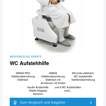
MEDIZINISCHE GERÄTE
WC Aufstehhilfe
KMINA PRO
KMINA
MCombo elektrisch
Toilettensitzerhöhung
Toilettensitzerhöhung
WC-Aufstehhilfe
Elektrisch
Elektrisch mit
Toilettensitzerhöhung
Armlehnen mit Deckel
Heuffe Aufstehhilfe
und 9 WC Aufstehhilfen
Toilette Klappbar
mehr...
Senioren
Zum Vergleich und Ratgeber