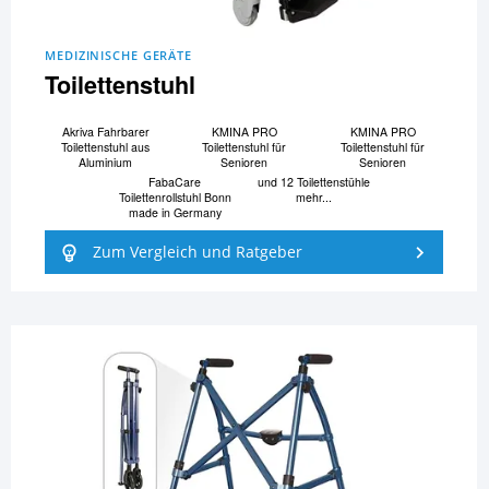
MEDIZINISCHE GERÄTE
Toilettenstuhl
Akriva Fahrbarer
KMINA PRO
KMINA PRO
Toilettenstuhl aus
Toilettenstuhl für
Toilettenstuhl für
Aluminium
Senioren
Senioren
FabaCare
und 12 Toilettenstühle
Toilettenrollstuhl Bonn
mehr...
made in Germany
Zum Vergleich und Ratgeber