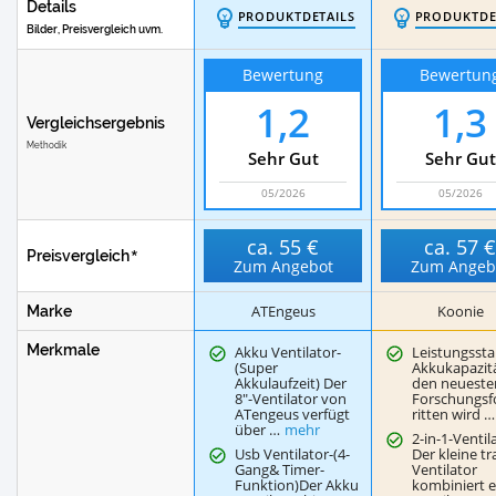
Details
PRODUKTDETAILS
PRODUKTDE
Bilder, Preisvergleich uvm.
Bewertung
Bewertun
1,2
1,3
Vergleichsergebnis
Methodik
Sehr Gut
Sehr Gut
05/2026
05/2026
ca.
55 €
ca.
57 
Preisvergleich
Zum Angebot
Zum Angeb
ATEngeus
Koonie
Marke
Merkmale
Akku Ventilator-
Leistungssta
(Super
Akkukapazitä
Akkulaufzeit) Der
den neueste
8"-Ventilator von
Forschungsf
ATengeus verfügt
ritten wird …
über …
mehr
2-in-1-Ventil
Usb Ventilator-(4-
Der kleine t
Gang& Timer-
Ventilator
Funktion)Der Akku
kombiniert 