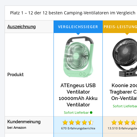
Test
Te
Feldbetten
Outdoor Hängematten
Platz 1 – 12 der 12 besten Camping-Ventilatoren im Vergleich
Test
Passiven Kühlboxen
Outdoor-Naviga
Auszeichnung
Test
Tes
Winterschlafsäcke
Benzinkocher
Test
Camping-Ventilatoren
Perkolatoren
Produkt
ATEngeus USB
Koonie 2
Ventilator
Tragbarer C
10000mAh Akku
On-Ventila
Ventilator
Sofort Lieferba
Sofort Lieferbar
Kundenmeinung
bei Amazon
670
Erfahrungsberichte
13.510
Erfahrungsb