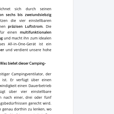
ichnet sich durch seinen
on sechs bis zweiundsiebzig
zen die vier einstellbaren
einen
präzisen Luftstrom
. Die
 für einen
multifunktionalen
ng
und macht ihn zum idealen
es All-in-One-Gerät ist ein
uer
und verdient unsere hohe
Was bietet dieser Camping-
itiger Campingventilator, der
ist. Er verfügt über einen
indigkeit einen Dauerbetrieb
gt über vier einstellbare
ch nach einer, drei oder fünf
gsbedürfnissen gerecht wird.
 genau dorthin zu lenken, wo