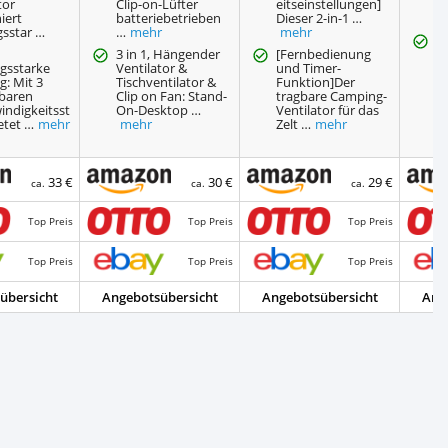
tor
Clip-on-Lüfter
eitseinstellungen]
e
iert
batteriebetrieben
Dieser 2-in-1 …
H
gsstar …
…
mehr
mehr
B
3 in 1, Hängender
[Fernbedienung
w
ngsstarke
Ventilator &
und Timer-
5
g: Mit 3
Tischventilator &
Funktion]Der
(
lbaren
Clip on Fan: Stand-
tragbare Camping-
es
indigkeitsst
On-Desktop …
Ventilator für das
etet …
mehr
mehr
Zelt …
mehr
33 €
30 €
29 €
ca.
ca.
ca.
Top Preis
Top Preis
Top Preis
Top Preis
Top Preis
Top Preis
übersicht
Angebotsübersicht
Angebotsübersicht
Ang
e