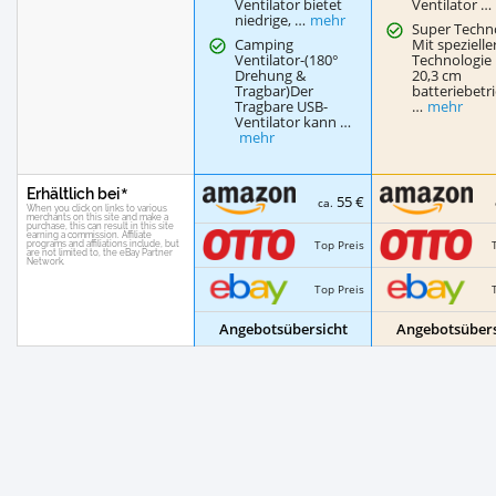
Ventilator bietet
Ventilator …
niedrige, …
mehr
Super Techno
Camping
Mit spezielle
Ventilator-(180°
Technologie 
Drehung &
20,3 cm
Tragbar)Der
batteriebetr
Tragbare USB-
…
mehr
Ventilator kann …
mehr
Erhältlich bei
55 €
ca.
Top Preis
Top Preis
Angebotsübersicht
Angebotsübers