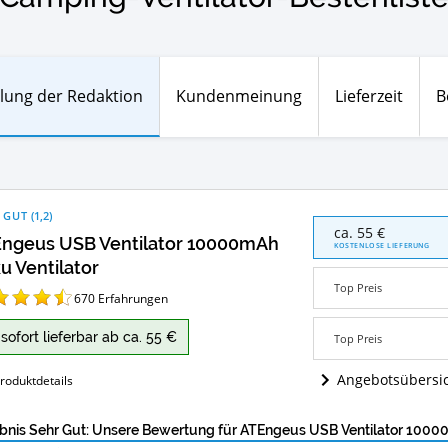
lung der Redaktion
Kundenmeinung
Lieferzeit
B
 GUT
(
1,2
)
ATEngeus
ca. 55 €
ngeus USB Ventilator 10000mAh
USB
KOSTENLOSE LIEFERUNG
Ventilator
u Ventilator
10000mAh
Top Preis
Akku
670
Erfahrungen
Ventilator
Angebote:
sofort lieferbar ab ca. 55 €
Top Preis
Wo
ist
Angebotsübersi
roduktdetails
dieser
Camping-
Ventilator
bnis Sehr Gut: Unsere Bewertung für ATEngeus USB Ventilator 1000
erhältlich?