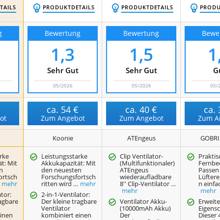
TAILS
PRODUKTDETAILS
PRODUKTDETAILS
PRODU
g
Bewertung
Bewertung
Bewe
1,3
1,5
1
Sehr Gut
Sehr Gut
G
05/2026
05/2026
05/
€
ca.
54 €
ca.
40 €
ca.
ot
Zum Angebot
Zum Angebot
Zum A
Koonie
ATEngeus
GOBRI
rke
Leistungsstarke
Clip Ventilator-
Praktis
t: Mit
Akkukapazität: Mit
(Multifunktionaler)
Fernbe
n
den neuesten
ATEngeus
Passen 
ortsch
Forschungsfortsch
wiederaufladbare
Lüftere
mehr
ritten wird …
mehr
8'' Clip-Ventilator …
n einfa
mehr
mehr
ator:
2-in-1-Ventilator:
ragbare
Der kleine tragbare
Ventilator Akku-
Erweite
Ventilator
(10000mAh Akku)
Eigensc
einen
kombiniert einen
Der
Dieser 4