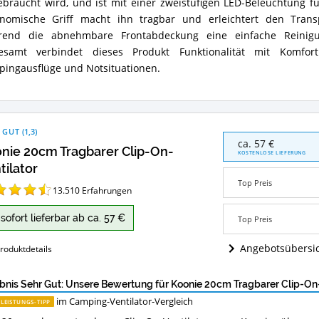
ebraucht wird, und ist mit einer zweistufigen LED-Beleuchtung fü
nomische Griff macht ihn tragbar und erleichtert den Transpo
rend die abnehmbare Frontabdeckung eine einfache Reinigu
gesamt verbindet dieses Produkt Funktionalität mit Komfo
ingausflüge und Notsituationen.
 GUT
(
1,3
)
Koonie
ca. 57 €
nie 20cm Tragbarer Clip-On-
20cm
KOSTENLOSE LIEFERUNG
Tragbarer
tilator
Clip-
Top Preis
On-
13.510
Erfahrungen
Ventilator
Angebote:
sofort lieferbar ab ca. 57 €
Top Preis
Wo
ist
Angebotsübersi
roduktdetails
dieser
Camping-
Ventilator
bnis Sehr Gut: Unsere Bewertung für Koonie 20cm Tragbarer Clip-On-
erhältlich?
im Camping-Ventilator-Vergleich
-LEISTUNGS-TIPP