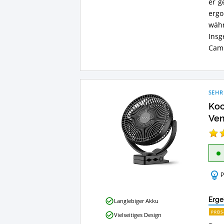
er g
ergo
wäh
Ins
Camp
SEHR
Koo
Ven
P
Koonie
Erge
Langlebiger Akku
20cm
PREIS
Vielseitiges Design
Tragbarer