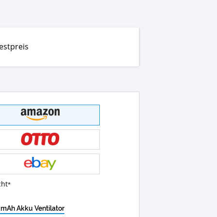
estpreis
cht
0mAh Akku Ventilator