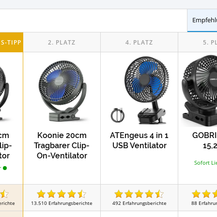
st
Test
Campingtoiletten
Camping Kabeltromm
Empfehl
Test
Test
tionsgeräte
Funkgeräte
Mini Geschir
t
Test
Titanbestecksets
Camping Waschmasch
Test
Test
Camping-Wäscheständer
Campingdus
0cm
Koonie 20cm
ATEngeus 4 in 1
GOBRI
lip-
Tragbarer Clip-
USB Ventilator
15,
tor
On-Ventilator
Sofort Li
r
erichte
13.510
Erfahrungsberichte
492
Erfahrungsberichte
88
Erfahru