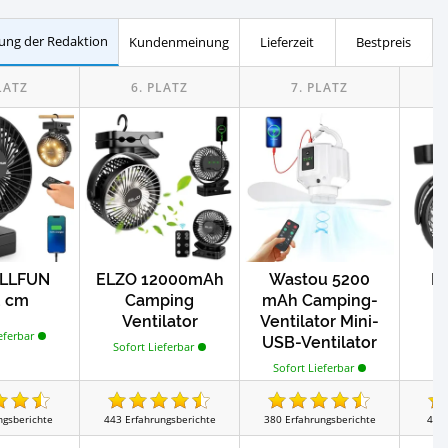
Test
Test
eln
Kompressor Kühlboxen
ung der Redaktion
Kundenmeinung
Lieferzeit
Bestpreis
Test
Test
rspüler
Doppel-Luftmatratzen
Test
Test
inen
Campingschränke
Test
chen
LLFUN
ELZO 12000mAh
Wastou 5200
K
2 cm
Camping
mAh Camping-
Ventilator
Ventilator Mini-
eferbar
USB-Ventilator
Sofort Lieferbar
Sofort Lieferbar
ngsberichte
443
Erfahrungsberichte
380
Erfahrungsberichte
42
E