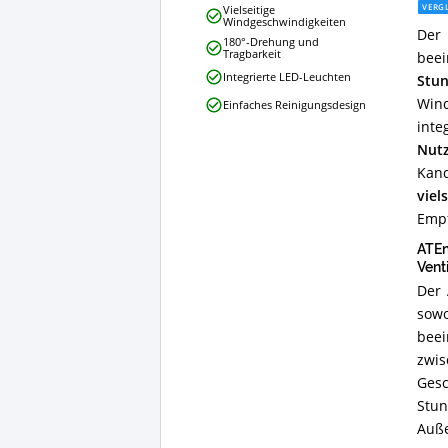
VERGL
Vielseitige
Ventilator
Windgeschwindigkeiten
Der
10000mAh
180°-Drehung und
Akku
Tragbarkeit
bee
Ventilator
Integrierte LED-Leuchten
Stu
Vorteile:
Wind
Einfaches Reinigungsdesign
Was
spricht
int
für
Nut
diesen
Kand
Camping-
viel
Ventilator?
Empf
ATEn
Venti
Der 
sowo
beei
zwi
Gesc
Stun
Auße