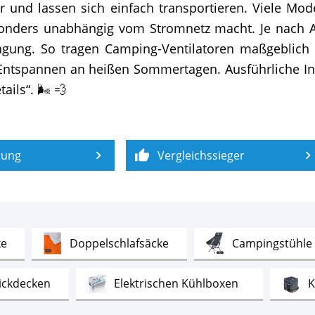
ar und lassen sich einfach transportieren. Viele Mo
sonders unabhängig vom Stromnetz macht. Je nach Au
ängung. So tragen Camping-Ventilatoren maßgebli
 Entspannen an heißen Sommertagen. Ausführliche In
ails“. 🌬 💨
tung
Vergleichssieger
Test
Test
ke
Doppelschlafsäcke
Campingstühle
Test
Test
ickdecken
Elektrischen Kühlboxen
K