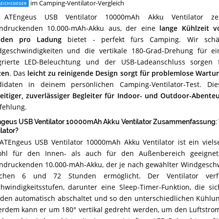
im Camping-Ventilator-Vergleich
EICHSSIEGER
 ATEngeus USB Ventilator 10000mAh Akku Ventilator ze
indruckenden 10.000-mAh-Akku aus, der eine
lange Kühlzeit v
nden pro Ladung
bietet - perfekt fürs Camping. Wir schät
geschwindigkeiten und die vertikale 180-Grad-Drehung für 
egrierte LED-Beleuchtung und der USB-Ladeanschluss sorgen
zen
. Das
leicht zu reinigende Design sorgt für problemlose Wartu
idaten in deinem persönlichen Camping-Ventilator-Test. Dies
seitiger, zuverlässiger Begleiter für Indoor- und Outdoor-Abente
ehlung.
geus USB Ventilator 10000mAh Akku Ventilator Zusammenfassung: 
lator?
ATEngeus USB Ventilator 10000mAh Akku Ventilator ist ein vielse
hl für den Innen- als auch für den Außenbereich geeignet 
ndruckenden 10.000-mAh-Akku, der je nach gewählter Windgeschw
schen 6 und 72 Stunden ermöglicht. Der Ventilator verfü
hwindigkeitsstufen, darunter eine Sleep-Timer-Funktion, die si
den automatisch abschaltet und so den unterschiedlichen Kühlun
rdem kann er um 180° vertikal gedreht werden, um den Luftstrom