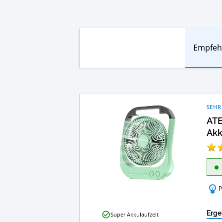
Empfeh
SEHR
ATE
Akk
P
ATEngeus
Erge
Super Akkulaufzeit
USB