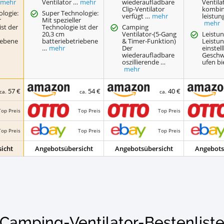
mehr
Ventilator …
mehr
wiederaufladbare
Ventila
Clip-Ventilator
kombin
logie:
Super Technologie:
verfügt …
mehr
leistun
r
Mit spezieller
mehr
ist der
Technologie ist der
Camping
20,3 cm
Ventilator-(5-Gang
Leistu
iebene
batteriebetriebene
& Timer-Funktion)
Leistun
…
mehr
Der
einstel
wiederaufladbare
Geschw
oszillierende …
ufen bi
mehr
57 €
54 €
40 €
ca.
ca.
ca.
Top Preis
Top Preis
Top Preis
Top Preis
Top Preis
Top Preis
icht
Angebotsübersicht
Angebotsübersicht
Angebots
Camping-Ventilator-Bestenlist