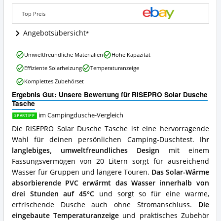
ist
Top Preis
diese
Campingdusche
Angebotsübersicht
erhältlich?
RISEPRO
Umweltfreundliche Materialien
Hohe Kapazität
Solar
Effiziente Solarheizung
Temperaturanzeige
Dusche
Tasche
Komplettes Zubehörset
Vorteile:
Ergebnis Gut: Unsere Bewertung für RISEPRO Solar Dusche
Was
Tasche
spricht
für
im Campingdusche-Vergleich
SPARTIPP
diese
Die RISEPRO Solar Dusche Tasche ist eine hervorragende
Campingdusche?
Wahl für deinen persönlichen Camping-Duschtest.
Ihr
langlebiges, umweltfreundliches Design
mit einem
Fassungsvermögen von 20 Litern sorgt für ausreichend
Wasser für Gruppen und längere Touren.
Das Solar-Wärme
absorbierende PVC erwärmt das Wasser innerhalb von
drei Stunden auf 45°C
und sorgt so für eine warme,
erfrischende Dusche auch ohne Stromanschluss.
Die
eingebaute Temperaturanzeige
und praktisches Zubehör