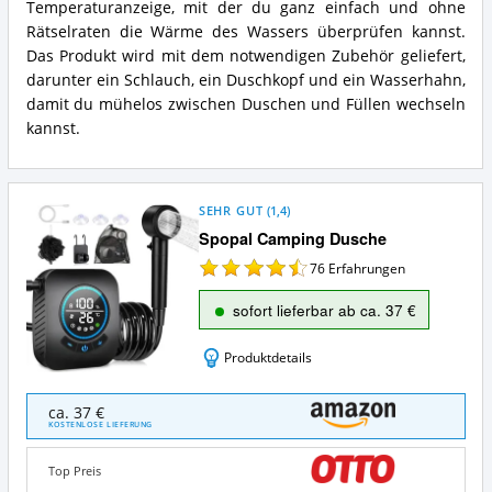
Temperaturanzeige, mit der du ganz einfach und ohne
Rätselraten die Wärme des Wassers überprüfen kannst.
Das Produkt wird mit dem notwendigen Zubehör geliefert,
darunter ein Schlauch, ein Duschkopf und ein Wasserhahn,
damit du mühelos zwischen Duschen und Füllen wechseln
kannst.
SEHR GUT
(
1,4
)
Spopal Camping Dusche
76
Erfahrungen
sofort lieferbar ab ca. 37 €
Produktdetails
Spopal
ca. 37 €
Camping
KOSTENLOSE LIEFERUNG
Dusche
Angebote:
Top Preis
Wo