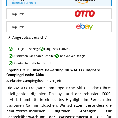
ca. 46 €
Tragbare
KOSTENLOSE LIEFERUNG
Campingdusche
Akku
Top Preis
Angebote:
Wo
ist
Top Preis
diese
Campingdusche
Angebotsübersicht
erhältlich?
WADEO
Intelligente Anzeige
Lange Akkulaufzeit
Tragbare
Zusammenklappbarer Behälter
Innovatives Design
Campingdusche
Akku
Benutzerfreundlicher Betrieb
Vorteile:
Ergebnis Gut: Unsere Bewertung für WADEO Tragbare
Was
Campingdusche Akku
spricht
für
8. Platz
im Campingdusche-Vergleich
diese
Die WADEO Tragbare Campingdusche Akku ist dank ihres
Campingdusche?
intelligenten digitalen Displays und der robusten 6000-
mAh-Lithiumbatterie ein echtes Highlight im Bereich der
tragbaren Campingduschen.
Wir schätzen besonders die
benutzerfreundlichen digitalen Anzeigen zur
Echtzeitüberwachung der Wassertemperatur
, die für