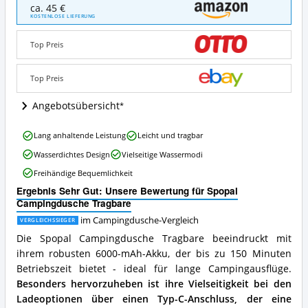
Spopal
ca. 45 €
Campingdusche
KOSTENLOSE LIEFERUNG
Tragbare
Angebote:
Top Preis
Wo
ist
diese
Top Preis
Campingdusche
erhältlich?
Angebotsübersicht
Spopal
Lang anhaltende Leistung
Leicht und tragbar
Campingdusche
Wasserdichtes Design
Vielseitige Wassermodi
Tragbare
Vorteile:
Freihändige Bequemlichkeit
Was
Ergebnis Sehr Gut: Unsere Bewertung für Spopal
spricht
Campingdusche Tragbare
für
diese
im Campingdusche-Vergleich
VERGLEICHSSIEGER
Campingdusche?
Die Spopal Campingdusche Tragbare beeindruckt mit
ihrem robusten 6000-mAh-Akku, der bis zu 150 Minuten
Betriebszeit bietet - ideal für lange Campingausflüge.
Besonders hervorzuheben ist ihre Vielseitigkeit bei den
Ladeoptionen über einen Typ-C-Anschluss, der eine