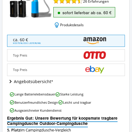
26
Erfahrungen
sofort lieferbar ab ca. 60 €
Produktdetails
koopsmate
ca. 60 €
tragbare
KOSTENLOSE LIEFERUNG
Campingdusche
Outdoor-
Top Preis
Campingdusche
Angebote:
Wo
Top Preis
ist
diese
Angebotsübersicht
Campingdusche
erhältlich?
koopsmate
Lange Batterielebensdauer
Starke Leistung
tragbare
Benutzerfreundliches Design
Leicht und tragbar
Campingdusche
Outdoor-
Ausgezeichneter Kundendienst
Campingdusche
Ergebnis Gut: Unsere Bewertung für koopsmate tragbare
Vorteile:
Campingdusche Outdoor-Campingdusche
Was
spricht
5. Platz
im Campingdusche-Vergleich