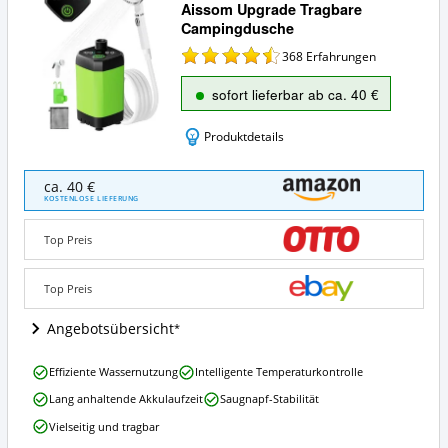
Aissom Upgrade Tragbare
Campingdusche
368
Erfahrungen
sofort lieferbar ab ca. 40 €
Produktdetails
Aissom
ca. 40 €
Upgrade
KOSTENLOSE LIEFERUNG
Tragbare
Campingdusche
Top Preis
Angebote:
Wo
ist
Top Preis
diese
Campingdusche
Angebotsübersicht
erhältlich?
Aissom
Effiziente Wassernutzung
Intelligente Temperaturkontrolle
Upgrade
Lang anhaltende Akkulaufzeit
Saugnapf-Stabilität
Tragbare
Campingdusche
Vielseitig und tragbar
Vorteile: