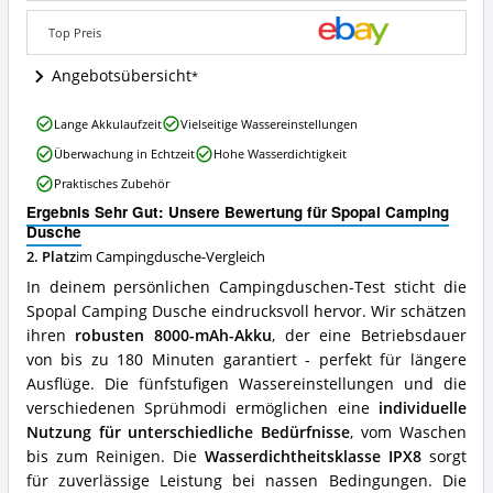
ist
diese
Top Preis
Campingdusche
erhältlich?
Angebotsübersicht
Spopal
Lange Akkulaufzeit
Vielseitige Wassereinstellungen
Camping
Überwachung in Echtzeit
Hohe Wasserdichtigkeit
Dusche
Vorteile:
Praktisches Zubehör
Was
Ergebnis Sehr Gut: Unsere Bewertung für Spopal Camping
spricht
Dusche
für
diese
2. Platz
im Campingdusche-Vergleich
Campingdusche?
In deinem persönlichen Campingduschen-Test sticht die
Spopal Camping Dusche eindrucksvoll hervor. Wir schätzen
ihren
robusten 8000-mAh-Akku
, der eine Betriebsdauer
von bis zu 180 Minuten garantiert - perfekt für längere
Ausflüge. Die fünfstufigen Wassereinstellungen und die
verschiedenen Sprühmodi ermöglichen eine
individuelle
Nutzung für unterschiedliche Bedürfnisse
, vom Waschen
bis zum Reinigen. Die
Wasserdichtheitsklasse IPX8
sorgt
für zuverlässige Leistung bei nassen Bedingungen. Die