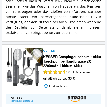
oder Kofferräumen zu verstauen - ideal für verschiedene
Szenarien wie das Waschen von Haustieren, das Reinigen
von Fahrzeugen oder das Gießen von Pflanzen. Darüber
hinaus steht ein hervorragender Kundendienst zur
Verfügung, der den Nutzern bei allen Problemen während
des Betriebs zur Seite steht, damit sie mit diesem
praktischen Campingzubehör zufrieden sind.
GUT
(
1,8
)
KESSER Campingdusche mit Akku
Tauchpumpe Handbrause 2X
2200mAh-Lithium-Akku
710
Erfahrungen
erhältlich ab ca. 33 €
Produktdetails
KESSER
ca. 33 €
Campingdusche
KOSTENLOSE LIEFERUNG
mit