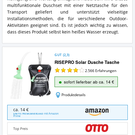
multifunktionale Duschset mit einer Netztasche für den
Transport geliefert und unterstützt vielseitige
Installationsmethoden, die für verschiedene Outdoor-
Aktivitäten geeignet sind. Es ist jedoch wichtig zu wissen,
dass dieses Produkt selbst kein heißes Wasser erzeugt.
GUT
(
2,3
)
RISEPRO Solar Dusche Tasche
2.566
Erfahrungen
sofort lieferbar ab ca. 14 €
Produktdetails
RISEPRO
ca. 14 €
Solar
mit Amazon
GRATIS PREMIUMVERSAND
Prime
Dusche
Tasche
Angebote:
Top Preis
Wo