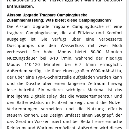
Funktionen zu einer hervorragenden Wahl für Outdoor-
Enthusiasten.
Aissom Upgrade Tragbare Campingdusche
Zusammenfassung: Was bietet diese Campingdusche?
Die Aissom Upgrade Tragbare Campingdusche ist eine
tragbare Campingdusche, die auf Effizienz und Komfort
ausgelegt ist. Sie verfügt über eine verbesserte
Duschpumpe, die den Wasserfluss mit zwei Modi
verbessert: Der hohe Modus bietet 80-90 Minuten
Nutzungsdauer bei 8-10 l/min, während der niedrige
Modus 110-120 Minuten bei 6-7 l/min ermöglicht.
Außerdem verfügt sie über einen großen 6000-mAh-Akku,
der über eine Typ-C-Schnittstelle aufgeladen werden kann
und die Dusche über einen längeren Zeitraum hinweg
leise betreibt. Ein weiteres wichtiges Merkmal ist das
intelligente Digitaldisplay, das die Wassertemperatur und
den Batteriestatus in Echtzeit anzeigt, damit die Nutzer
Verbrennungen vermeiden und die Nutzung effektiv
steuern können. Das Design umfasst einen Saugnapf, der
das Gerät im Wasser fixiert und bei Bedarf eine einfache
Reinigung und Wartung ermöglicht. Außerdem wird dieses