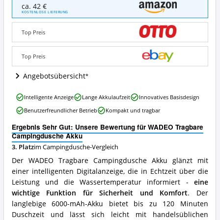
WADEO
ca. 42 €
Tragbare
KOSTENLOSE LIEFERUNG
Campingdusche
Akku
Top Preis
Angebote:
Wo
ist
Top Preis
diese
Campingdusche
Angebotsübersicht
erhältlich?
WADEO
Intelligente Anzeige
Lange Akkulaufzeit
Innovatives Basisdesign
Tragbare
Benutzerfreundlicher Betrieb
Kompakt und tragbar
Campingdusche
Akku
Ergebnis Sehr Gut: Unsere Bewertung für WADEO Tragbare
Vorteile:
Campingdusche Akku
Was
3. Platz
im Campingdusche-Vergleich
spricht
für
Der WADEO Tragbare Campingdusche Akku glänzt mit
diese
einer intelligenten Digitalanzeige, die in Echtzeit über die
Campingdusche?
Leistung und die Wassertemperatur informiert -
eine
wichtige Funktion für Sicherheit und Komfort
. Der
langlebige 6000-mAh-Akku bietet bis zu 120 Minuten
Duschzeit und lässt sich leicht mit handelsüblichen