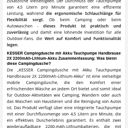
zusätzliche Vielseitigkeit. Der Durchfluss der Tauchpumpe
von 4,5 Litern pro Minute garantiert eine effiziente
Leistung, während
die ergonomische Schlauchlänge für
Flexibilität sorgt
. Ob beim Camping oder beim
Autowaschen -
dieses Produkt ist praktisch und
zuverlässig
und damit eine lohnende Investition für alle
Outdoor-Fans, die
Wert auf Komfort und Funktionalität
legen
.
KESSER Campingdusche mit Akku Tauchpumpe Handbrause
2X 2200mAh-Lithium-Akku Zusammenfassung: Was bietet
diese Campingdusche?
Die „KESSER Campingdusche mit Akku Tauchpumpe
Handbrause 2X 2200mAh-Lithium-Akku“ ist eine vielseitige
mobile Campingdusche, die den Komfort einer
erfrischenden Wäsche an jedem Ort bietet und somit ideal
für Outdoor-Aktivitäten wie Camping, Wandern oder auch
das Waschen von Haustieren und die Reinigung von Autos
ist. Das Produkt verfügt über eine integrierte Tauchpumpe
mit einer Durchflussmenge von 4,5 Litern pro Minute, die
ein effektives Duscherlebnis garantiert. Es enthält zwei
wiederaufladbare 2200-mAh-Lithiumbatterien, die mit