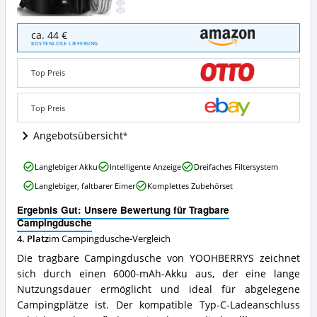
Tragbare
ca. 44 €
Campingdusche
KOSTENLOSE LIEFERUNG
Angebote:
Wo
Top Preis
ist
diese
Campingdusche
Top Preis
erhältlich?
Angebotsübersicht
Tragbare
Langlebiger Akku
Intelligente Anzeige
Dreifaches Filtersystem
Campingdusche
Langlebiger, faltbarer Eimer
Komplettes Zubehörset
Vorteile:
Was
Ergebnis Gut: Unsere Bewertung für Tragbare
spricht
Campingdusche
für
4. Platz
im Campingdusche-Vergleich
diese
Campingdusche?
Die tragbare Campingdusche von YOOHBERRYS zeichnet
sich durch einen 6000-mAh-Akku aus, der eine lange
Nutzungsdauer ermöglicht und ideal für abgelegene
Campingplätze ist. Der kompatible Typ-C-Ladeanschluss