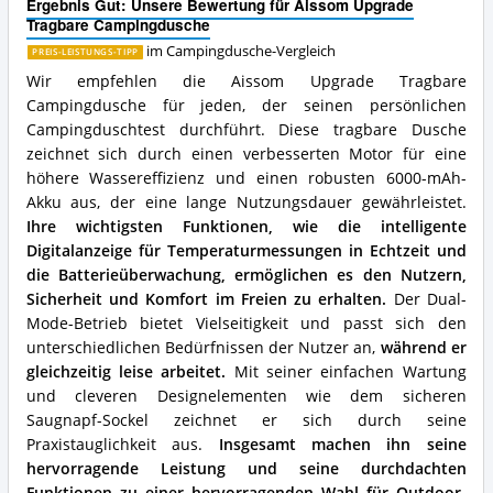
Ergebnis Gut: Unsere Bewertung für Aissom Upgrade
Was
Tragbare Campingdusche
spricht
für
im Campingdusche-Vergleich
PREIS-LEISTUNGS-TIPP
diese
Wir empfehlen die Aissom Upgrade Tragbare
Campingdusche?
Campingdusche für jeden, der seinen persönlichen
Campingduschtest durchführt. Diese tragbare Dusche
zeichnet sich durch einen verbesserten Motor für eine
höhere Wassereffizienz und einen robusten 6000-mAh-
Akku aus, der eine lange Nutzungsdauer gewährleistet.
Ihre wichtigsten Funktionen, wie die intelligente
Digitalanzeige für Temperaturmessungen in Echtzeit und
die Batterieüberwachung, ermöglichen es den Nutzern,
Sicherheit und Komfort im Freien zu erhalten.
Der Dual-
Mode-Betrieb bietet Vielseitigkeit und passt sich den
unterschiedlichen Bedürfnissen der Nutzer an,
während er
gleichzeitig leise arbeitet.
Mit seiner einfachen Wartung
und cleveren Designelementen wie dem sicheren
Saugnapf-Sockel zeichnet er sich durch seine
Praxistauglichkeit aus.
Insgesamt machen ihn seine
hervorragende Leistung und seine durchdachten