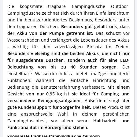
für
Die koopsmate tragbare Campingdusche Outdoor-
diese
Campingdusche zeichnet sich durch ihren Einfallsreichtum
Campingdusche?
und ihr benutzerorientiertes Design aus, besonders unter
den tragbaren Duschen.
Besonders gut gefällt uns, dass
der Akku von der Pumpe getrennt ist.
Das schützt vor
Wasserschäden und verlängert die Lebensdauer des Akkus
- wichtig für den zuverlässigen Einsatz im Freien.
Besonders vielseitig sind die beiden Akkus, die nicht nur
für ausgedehnte Duschen, sondern auch für eine LED-
Beleuchtung von bis zu 40 Stunden sorgen.
Der
einstellbare Wasserdurchfluss bietet maßgeschneiderte
Funktionen, während die einfache Einrichtung und
Bedienung die Benutzererfahrung verbessert.
Mit einem
Gewicht von nur 0,95 kg ist sie ideal für Camping und
verschiedene Reinigungsaufgaben.
Außerdem sorgt
der
gute Kundensupport für Sorgenfreiheit.
Dieses Produkt ist
eine anspruchsvolle Wahl in deinem persönlichen
Campingduschtest, vor allem wenn
Haltbarkeit und
Funktionalität im Vordergrund stehen.
koopsmate tragbare Campingdusche Outdoor-