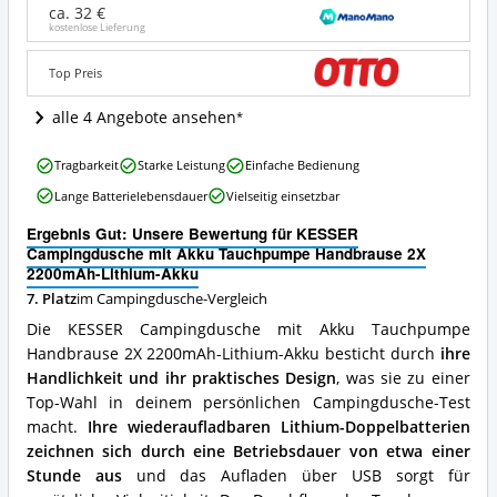
Akku
ca. 32 €
Tauchpumpe
kostenlose Lieferung
Handbrause
2X
Top Preis
2200mAh-
Lithium-
alle 4 Angebote ansehen
Akku
Angebote:
KESSER
Wo
Tragbarkeit
Starke Leistung
Einfache Bedienung
Campingdusche
ist
Lange Batterielebensdauer
Vielseitig einsetzbar
mit
diese
Akku
Campingdusche
Ergebnis Gut: Unsere Bewertung für KESSER
Tauchpumpe
erhältlich?
Campingdusche mit Akku Tauchpumpe Handbrause 2X
Handbrause
2200mAh-Lithium-Akku
2X
7. Platz
im Campingdusche-Vergleich
2200mAh-
Lithium-
Die KESSER Campingdusche mit Akku Tauchpumpe
Akku
Handbrause 2X 2200mAh-Lithium-Akku besticht durch
ihre
Vorteile:
Handlichkeit und ihr praktisches Design
, was sie zu einer
Was
spricht
Top-Wahl in deinem persönlichen Campingdusche-Test
für
macht.
Ihre wiederaufladbaren Lithium-Doppelbatterien
diese
zeichnen sich durch eine Betriebsdauer von etwa einer
Campingdusche?
Stunde aus
und das Aufladen über USB sorgt für