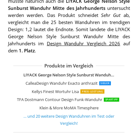
musste natürlich auch die
LIYACK George Nelson Style
Sunburst Wanduhr Mitte des Jahrhunderts
untersucht
werden werden. Das Produkt schneidet
Sehr Gut
ab,
vergleicht man die 25 besten Wanduhren im trendigen
Design: 1,2 lautet die Endnote. Somit landete die LIYACK
George Nelson Style Sunburst Wanduhr Mitte des
Jahrhunderts im
Design Wanduhr Vergleich 2026
auf
dem
1. Platz
.
Produkte im Vergleich
Rainbow Watch GmbH Wanduhr Art'
Rainbow Watch GmbH Wanduhr Art'
CalleaDesign Clock40 Wanduhr Rubin
getDigital Binäre Wanduhr blau
sompex Clocks Wanduhr Monaco
Kare 32532 Wanduhr Pendulum
MOMA Wanduhr Rainbow Clock
Magis Tempo Wanduhr orange
AMS 9520 Wanduhr Quarz Schiefer Nat
AMS 9516 Schiefer-Wanduhr aus Natu
ardeola The minimalist 12cm weißes H
Kare Wanduhr Like Umbrella Chrome
Karlsson KA5658BK Wanduhr Sensu
NeXtime Wanduhr Retro lautlos
Lunartec LED Funkuhr: LED-Funk-Wa
JONES CLOCKS Square Retro Wanduh
LIYACK George Nelson Style Sunburst Wanduhr Mitte des Jahrhunderts
CalleaDesign Wanduhr Exacto anthrazit
SIEGER
Kellys Finest Wortuhr Lisa
PREIS-LEISTUNG
TFA Dostmann Contour Design Funk-Wanduhr
SPARTIPP
Klein & More MoMA Timesphere
… und
20
weitere
Design Wanduhren
im Test oder
Vergleich!