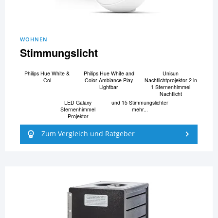
WOHNEN
Stimmungslicht
Philips Hue White &
Philips Hue White and
Unisun
Col
Color Ambiance Play
Nachtlichtprojektor 2 in
Lightbar
1 Sternenhimmel
Nachtlicht
LED Galaxy
und 15 Stimmungslichter
Sternenhimmel
mehr...
Projektor
Zum Vergleich und Ratgeber