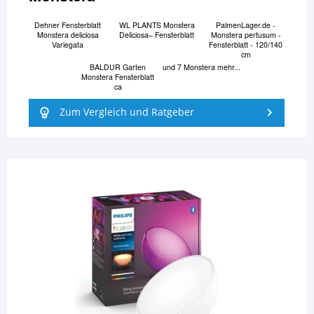
Dehner Fensterblatt
WL PLANTS Monstera
PalmenLager.de -
Monstera deliciosa
Deliciosa– Fensterblatt
Monstera pertusum -
Variegata
Fensterblatt - 120/140
cm
BALDUR Garten
und 7 Monstera mehr...
Monstera Fensterblatt
ca
Zum Vergleich und Ratgeber