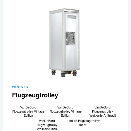
WOHNEN
Flugzeugtrolley
VanDeBord
VanDeBord
VanDeBord
Flugzeugtrolley Vintage
Flugzeugtrolley Vintage
Flugzeugtrolley
Edition
Edition
Weltkarte Anthrazit
VanDeBord
und 15 Flugzeugtrolleys
Flugzeugtrolley
mehr...
Weltkarte Blau