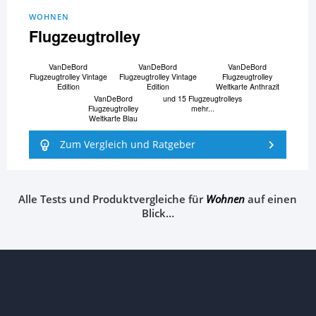
WOHNEN
Flugzeugtrolley
VanDeBord
VanDeBord
VanDeBord
Flugzeugtrolley Vintage
Flugzeugtrolley Vintage
Flugzeugtrolley
Edition
Edition
Weltkarte Anthrazit
VanDeBord
und 15 Flugzeugtrolleys
Flugzeugtrolley
mehr...
Weltkarte Blau
Zum Vergleich und Ratgeber
Alle Tests und Produktvergleiche für
Wohnen
auf einen
Blick…