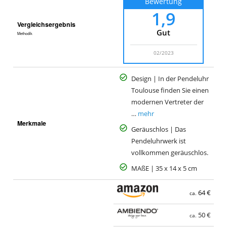
Bewertung
1,9
Vergleichsergebnis
Gut
Methodik
02/2023
Design | In der Pendeluhr
Toulouse finden Sie einen
modernen Vertreter der
…
mehr
Merkmale
Geräuschlos | Das
Pendeluhrwerk ist
vollkommen geräuschlos.
MAßE | 35 x 14 x 5 cm
64 €
ca.
50 €
ca.