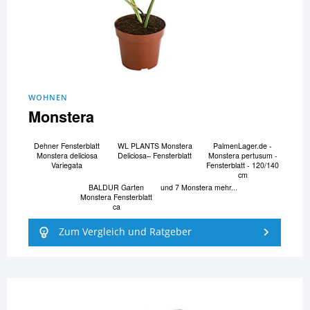
WOHNEN
Monstera
Dehner Fensterblatt
WL PLANTS Monstera
PalmenLager.de -
Monstera deliciosa
Deliciosa– Fensterblatt
Monstera pertusum -
Variegata
Fensterblatt - 120/140
cm
BALDUR Garten
und 7 Monstera mehr...
Monstera Fensterblatt
ca
Zum Vergleich und Ratgeber