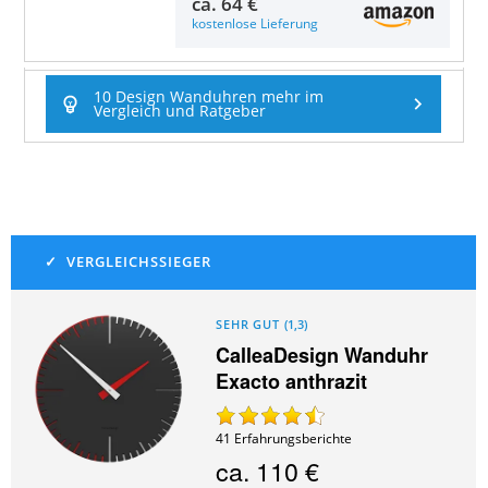
ca.
64 €
kostenlose Lieferung
10 Design Wanduhren mehr im
Vergleich und Ratgeber
SEHR GUT
(
1,3
)
CalleaDesign Wanduhr
Exacto anthrazit
41
Erfahrungsberichte
ca.
110 €