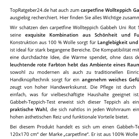
TopRatgeber24.de hat auch zum
carpetfine Wollteppich 
ausgiebig recherchiert. Hier finden Sie alles Wichtige zusam
Wir schätzen den carpetfine Wollteppich Gabbeh Uni Rot
seine
exquisite Kombination aus Schönheit und Fu
Konstruktion aus 100 % Wolle sorgt für
Langlebigkeit und
ist ideal für stark begangene Bereiche. Die Kompatibilität m
eine durchdachte Idee, die Wärme spendet, ohne dass der
leuchtende rote Farbton hebt das Ambiente eines Rau
sowohl zu modernen als auch zu traditionellen Einrich
Handknüpftechnik sorgt für ein
angenehm weiches Gefü
zeugt von hoher Handwerkskunst. Die Pflege ist durch 
einfach, was für vielbeschäftigte Haushalte geeignet is
Gabbeh-Teppich-Test erweist sich dieser Teppich als e
praktische Wahl
, die sich nahtlos in jeden Wohnraum einf
hohen ästhetischen Reiz und funktionale Vorteile bietet.
Bei diesem Produkt handelt es sich um einen Gabbeh-T
120x170 cm“ der Marke „carpetfine“. Er ist aus 100% Wolle 