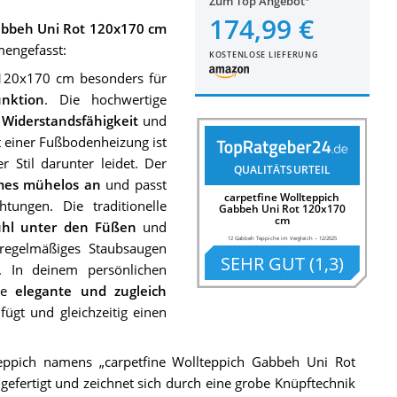
Zum Top Angebot
174,99 €
Gabbeh Uni Rot 120x170 cm
mengefasst:
KOSTENLOSE LIEFERUNG
 120x170 cm besonders für
nktion
. Die hochwertige
 Widerstandsfähigkeit
und
it einer Fußbodenheizung ist
 Stil darunter leidet. Der
QUALITÄTSURTEIL
mes mühelos an
und passt
carpetfine Wollteppich
tungen. Die traditionelle
Gabbeh Uni Rot 120x170
cm
hl unter den Füßen
und
12 Gabbeh Teppiche im Vergleich
–
12/2025
regelmäßiges Staubsaugen
SEHR GUT
(
1,3
)
t. In deinem persönlichen
ine
elegante und zugleich
ügt und gleichzeitig einen
eppich namens „carpetfine Wollteppich Gabbeh Uni Rot
gefertigt und zeichnet sich durch eine grobe Knüpftechnik