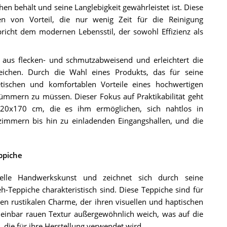
hen behält und seine Langlebigkeit gewährleistet ist. Diese
gen von Vorteil, die nur wenig Zeit für die Reinigung
richt dem modernen Lebensstil, der sowohl Effizienz als
 aus flecken- und schmutzabweisend und erleichtert die
eichen. Durch die Wahl eines Produkts, das für seine
hetischen und komfortablen Vorteile eines hochwertigen
ümmern zu müssen. Dieser Fokus auf Praktikabilität geht
20x170 cm, die es ihm ermöglichen, sich nahtlos in
mmern bis hin zu einladenden Eingangshallen, und die
ppiche
nelle Handwerkskunst und zeichnet sich durch seine
-Teppiche charakteristisch sind. Diese Teppiche sind für
en rustikalen Charme, der ihren visuellen und haptischen
cheinbar rauen Textur außergewöhnlich weich, was auf die
, die für ihre Herstellung verwendet wird.