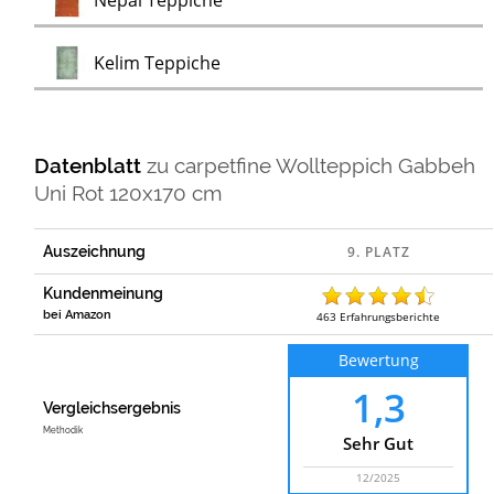
Nepal Teppiche
Test
Kelim Teppiche
Datenblatt
zu
carpetfine Wollteppich Gabbeh
Uni Rot 120x170 cm
Auszeichnung
Kundenmeinung
bei Amazon
463
Erfahrungsberichte
Bewertung
1,3
Vergleichsergebnis
Methodik
Sehr Gut
12/2025