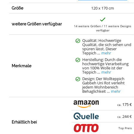
120 x 170 cm
Größe
J
a
weitere Größen verfügbar
14 weitere Größen / 11 weitere Designs
verfügbar
Qualität: Hochwertige
Qualität, die sich sehen und
spüren lässt. Dieser
Teppich …
mehr
Herstellung: Durch die
hochwertige Verarbeitung
Merkmale
von 100% Wolle ist der
Teppich …
mehr
Design: Der Wollteppich
Gabbeh Uni Rot verleiht
jedem Wohnbereich
Behaglichkeit …
mehr
175 €
ca.
244 €
ca.
Erhältlich bei
Top Preis