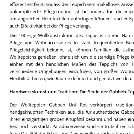
effizient entfernt, sodass der Teppich sein makelloses Ausse
unkomplizierte Pflegeroutine ist besonders für diejeni
umfangreicher Heimtextilien aufbringen können, und entsp
auch Effektivität bei der Pflege verlangt.
Die 100%ige Wollkonstruktion des Teppichs ist von Natur
Pflege von Wohnaccessoires in stark frequentierten Ber
Pflegeleichtigkeit bekannt ist, können Familien die äst
Wollteppichs genießen, ohne sich um die ständige Pflege k
einher mit den handlichen Maßen des Teppichs von 1
verschiedene Umgebungen einzufügen, von großen Wohnzi
Flexibilität bieten, wie Räume definiert und genutzt werden.
Handwerkskunst und Tradition: Die Seele der Gabbeh-Te
Der Wollteppich Gabbeh Uni Rot verkörpert traditio
handgeknüpften Techniken aus, die für authentische Gabbeh
ihren einzigartigen groben Knüpfstil bekannt und haben ein
Reiz noch verstärkt. Paradoxerweise sind sie trotz ihrer s
feine Qualität der Schaf- und Ziegenwolle zurückzuführen ist