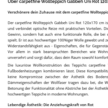
Über carpetfine Wollteppich Gabbeh Uni Rot 12
Verschönere dein Zuhause mit dem carpetfine Wolltepp
Der carpetfine Wollteppich Gabbeh Uni Rot 120x170 cm ist
und verbindet optische Reize mit praktischen Vorteilen. Die
Gewinn, sondern hat auch eine funktionale Rolle, die be
spielt. Er ist aus hochwertiger 100%iger Wolle gewebt und 
Widerstandsfähigkeit aus - Eigenschaften, die für Gegenstän
Vor allem in stark beanspruchten Bereichen wie Wohn
unversehrt und sorgt dafür, dass dein Raum sowohl komfortabe
Die luxuriöse Wollkonstruktion des Teppichs carpetfine
Fußbodenheizungen kombinieren lässt. Diese Kompatibilit
keine Kompromisse zwischen der Ästhetik des Boden
Dämmeigenschaften der Wollfaser tragen dazu bei, die W
Betonung der Funktionalität ohne Abstriche bei der Ästhetik
hochwertigen Teppiche in moderne Wohnungen.
Lebendige Ästhetik: Die Anziehungskraft von Rot