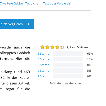
7
weitere
Gabbeh Teppiche
im Test oder Vergleich!
ich Vergleich
 wurde auch die
4,3
von 5 Sternen
ollteppich Gabbeh
5
Sterne
66
%
ternen
. Hier die
4
Sterne
16
%
3
Sterne
8
%
2
Sterne
5
%
 bislang rund 463
1
Stern
6
%
 82 % der Käufer
ür diesen Artikel.
463
Erfahrungsberichte
em sogar für die