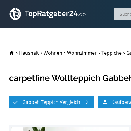
TopRatgeber24.de
Haushalt
Wohnen
Wohnzimmer
Teppiche
G
carpetfine Wollteppich Gabbe
Gabbeh Teppich Vergleich
Kaufber