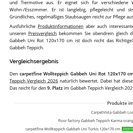
und Tiermotive aus. Er eignet sich für verschiedene
Wohn-/Esszimmer. Er ist langlebig, pflegeleicht und st
Gründliches, regelmäßiges Staubsaugen reicht zur Pflege aus
Ausführliche
Produktinformationen
aber auch interessant
unseren
Preisvergleich
bekommen Sie obendrein gleich den
Gabbeh Uni Rot 120x170 cm ist doch nicht das Richtige?
Gabbeh Teppich.
Vergleichsergebnis
Den
carpetfine Wollteppich Gabbeh Uni Rot 120x170 c
Teppich Vergleich 2026
natürlich bewertet. Dabei hat dies
Das reicht für den
9. Platz
im Gabbeh Teppich Vergleich 202
Produkte im
W
G
M
T
W
T
P
CarpetVista Gabbeh Lo
floor factory Gabbeh Teppich Karma oran
carpetfine Wollteppich Gabbeh Uni Türkis 120x170 cm
SPARTI