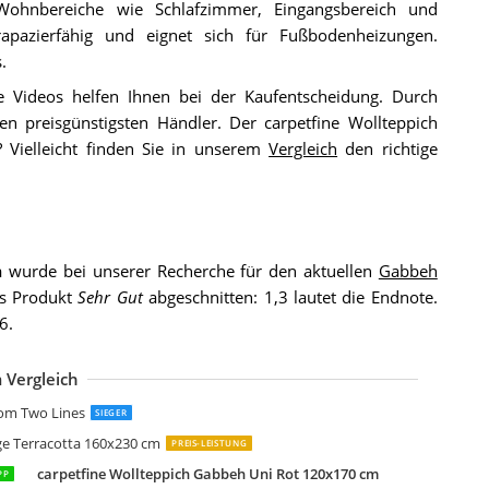
 Wohnbereiche wie Schlafzimmer, Eingangsbereich und
rapazierfähig und eignet sich für Fußbodenheizungen.
.
e Videos helfen Ihnen bei der Kaufentscheidung. Durch
 preisgünstigsten Händler. Der carpetfine Wollteppich
 Vielleicht finden Sie in unserem
Vergleich
den richtige
m
wurde bei unserer Recherche für den aktuellen
Gabbeh
es Produkt
Sehr Gut
abgeschnitten: 1,3 lautet die Endnote.
6.
 Vergleich
ollteppich Gabbeh Don Multi 160x230 cm
abbeh Teppich Naturfarben beige 170X249 cm 100% Wolle Handgeknüpft
orgenland Gabbeh Teppich 300 x 200 cm
heko Natur Teppich Indo Gabbeh Esta Bunt Felder in 6 Größen
ollteppich Gabbeh Uni Türkis 160x230 cm
heko Natur Teppich Indo Gabbeh Ella Mint
ergamon Natur Teppich Indo Nepal Gabbeh Shiva Türkis Rund in 3 Größen
om Two Lines
SIEGER
ge Terracotta 160x230 cm
PREIS-LEISTUNG
carpetfine Wollteppich Gabbeh Uni Rot 120x170 cm
PP