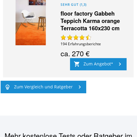
SEHR GUT
(
1,3
)
floor factory Gabbeh
Teppich Karma orange
Terracotta 160x230 cm
194
Erfahrungsberichte
ca.
270 €
Zum Angebot
Zum Vergleich und Ratgeber
Mehr kostenlose Tests oder Ratgeber im