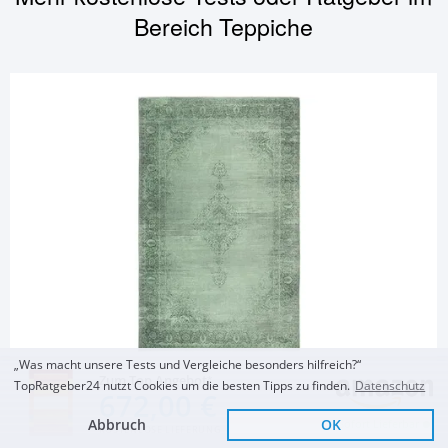
Bereich
Teppiche
„Was macht unsere Tests und Vergleiche besonders hilfreich?“
TEPPICHE
Zum Top Angebot
TopRatgeber24 nutzt Cookies um die besten Tipps zu finden.
Datenschutz
672,00 €
Kelim Teppich
Abbruch
OK
Sofort Lieferbar
KOSTENLOSE LIEFERUNG
Kelim Vintage Teppich
Natur Teppich
Natur Teppich