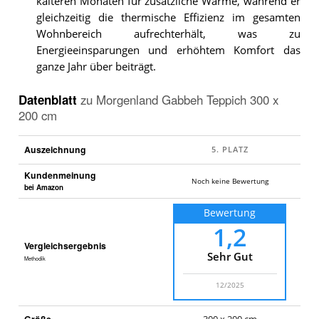
kälteren Monaten für zusätzliche Wärme, während er
gleichzeitig die thermische Effizienz im gesamten
Wohnbereich aufrechterhält, was zu
Energieeinsparungen und erhöhtem Komfort das
ganze Jahr über beiträgt.
Datenblatt
zu
Morgenland Gabbeh Teppich 300 x
200 cm
Auszeichnung
Kundenmeinung
Noch keine Bewertung
bei Amazon
Bewertung
1,2
Vergleichsergebnis
Sehr Gut
Methodik
12/2025
Größe