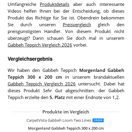
Umfangreiche
Produktdetails
aber auch interessante
Videos helfen Ihnen bei der Entscheidung, ob dieses
Produkt das Richtige für Sie ist. Obendrein bekommen
Sie durch unseren
Preisvergleich
gleich den
preisgünstigsten Händler. Von diesem Produkt nicht
überzeugt? Dann schauen Sie doch mal in unserem
Gabbeh Teppich Vergleich 2026
vorbei.
Vergleichsergebnis
Wir haben den Gabbeh Teppich
Morgenland Gabbeh
Teppich 300 x 200 cm
in unserem brandaktuellen
Gabbeh Teppich Vergleich 2026
untersucht. Dabei hat
dieses Produkt
Sehr Gut
abgeschnitten: der Gabbeh
Teppich erzielte den
5. Platz
mit einer Endnote von 1,2.
Produkte im Vergleich
Wollteppich Gabbeh Don Multi 160x2
Wollteppich Gabbeh Uni Türkis 160x2
Theko Natur Teppich Indo Gabbeh Ell
CarpetVista Gabbeh Loom Two Lines
SIEGER
Morgenland Gabbeh Teppich 300 x 200 cm