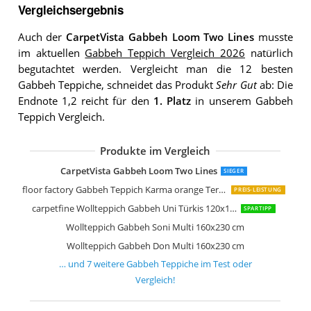
Vergleichsergebnis
Auch der
CarpetVista Gabbeh Loom Two Lines
musste
im aktuellen
Gabbeh Teppich Vergleich 2026
natürlich
begutachtet werden. Vergleicht man die 12 besten
Gabbeh Teppiche, schneidet das Produkt
Sehr Gut
ab: Die
Endnote 1,2 reicht für den
1. Platz
in unserem Gabbeh
Teppich Vergleich.
Produkte im Vergleich
Morgenland Gabbeh Teppich 300 x 20
Wollteppich Gabbeh Uni Türkis 160x2
Theko Natur Teppich Indo Gabbeh Ell
CarpetVista Gabbeh Loom Two Lines
SIEGER
floor factory Gabbeh Teppich Karma orange Terracotta 160x230 cm
PREIS-LEISTUNG
carpetfine Wollteppich Gabbeh Uni Türkis 120x170 cm
SPARTIPP
Wollteppich Gabbeh Soni Multi 160x230 cm
Wollteppich Gabbeh Don Multi 160x230 cm
… und
7
weitere
Gabbeh Teppiche
im Test oder
Vergleich!