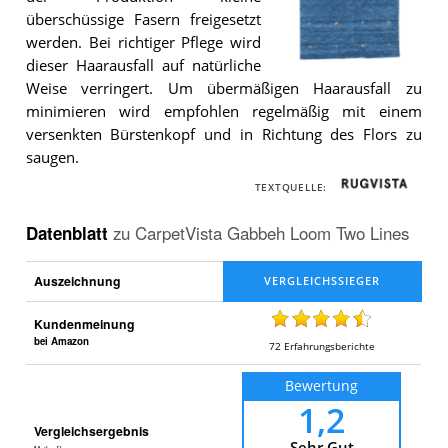
überschüssige Fasern freigesetzt
werden. Bei richtiger Pflege wird
dieser Haarausfall auf natürliche
Der
Weise verringert. Um übermäßigen Haarausfall zu
CarpetVista
Gabbeh
minimieren wird empfohlen regelmäßig mit einem
Loom
versenkten Bürstenkopf und in Richtung des Flors zu
Two
saugen.
Lines
.
TEXTQUELLE:
Datenblatt
zu
CarpetVista Gabbeh Loom Two Lines
Auszeichnung
Kundenmeinung
bei Amazon
72
Erfahrungsberichte
Bewertung
1,2
Vergleichsergebnis
Sehr Gut