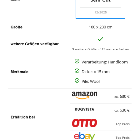
Methodik
12/2025
Größe
160 x 230 cm
J
weitere Größen verfügbar
a
9 weitere Größen / 13 weitere Farben
Verarbeitung: Handloom
Merkmale
Dicke: ≈ 15 mm
Pile: Wool
630 €
ca.
630 €
ca.
Erhältlich bei
Top Preis
Top Preis