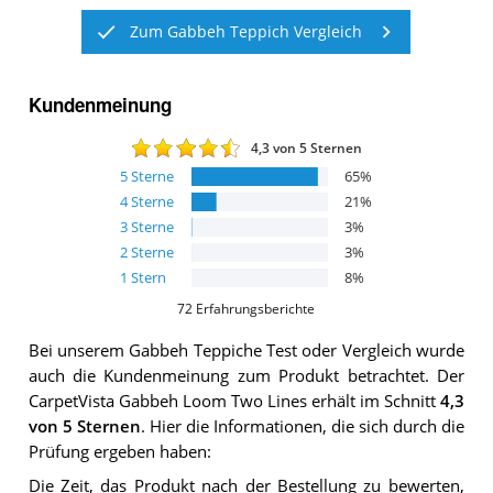
Zum Gabbeh Teppich Vergleich
Kundenmeinung
4,3
von 5 Sternen
5
Sterne
65
%
4
Sterne
21
%
3
Sterne
3
%
2
Sterne
3
%
1
Stern
8
%
72
Erfahrungsberichte
Bei unserem
Gabbeh Teppiche
Test oder Vergleich wurde
auch die Kundenmeinung zum Produkt betrachtet.
Der
CarpetVista Gabbeh Loom Two Lines
erhält im Schnitt
4,3
von 5 Sternen
. Hier die Informationen, die sich durch die
Prüfung ergeben haben:
Die Zeit, das Produkt nach der Bestellung zu bewerten,