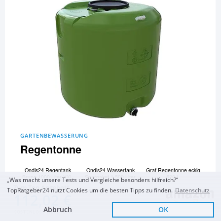
GARTENBEWÄSSERUNG
Regentonne
Ondis24 Regentank
Ondis24 Wassertank
Graf Regentonne eckig
Bruno 1000 Liter XXL
Sparpaket 1.500 Liter
520 L
„Was macht unsere Tests und Vergleiche besonders hilfreich?“
Regentonne
Zum Top Angebot
TopRatgeber24 nutzt Cookies um die besten Tipps zu finden.
Datenschutz
Regentonne
und 19 Regentonnen
112,02 €
Regenfass Wasserfass
mehr...
Regenwasserbehälter
Abbruch
OK
KOSTENLOSE LIEFERUNG