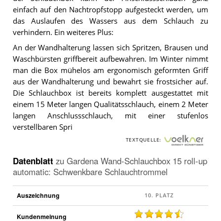
einfach auf den Nachtropfstopp aufgesteckt werden, um
das Auslaufen des Wassers aus dem Schlauch zu
verhindern. Ein weiteres Plus:
An der Wandhalterung lassen sich Spritzen, Brausen und
Waschbürsten griffbereit aufbewahren. Im Winter nimmt
man die Box mühelos am ergonomisch geformten Griff
aus der Wandhalterung und bewahrt sie frostsicher auf.
Die Schlauchbox ist bereits komplett ausgestattet mit
einem 15 Meter langen Qualitätsschlauch, einem 2 Meter
langen Anschlussschlauch, mit einer stufenlos
verstellbaren Spri
TEXTQUELLE:
v
o
Datenblatt
zu
Gardena Wand-Schlauchbox 15 roll-up
e
automatic: Schwenkbare Schlauchtrommel
l
k
Auszeichnung
n
e
Kundenmeinung