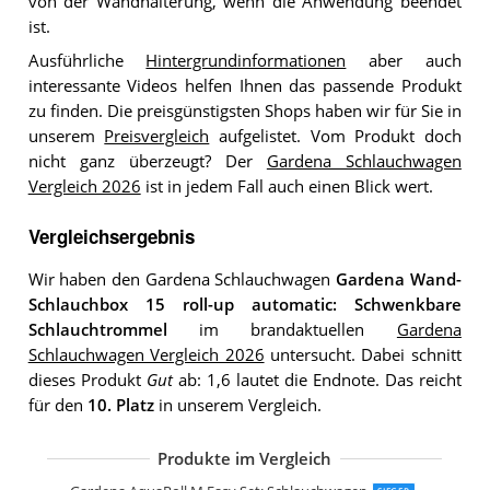
von der Wandhalterung, wenn die Anwendung beendet
ist.
Ausführliche
Hintergrundinformationen
aber auch
interessante Videos helfen Ihnen das passende Produkt
zu finden. Die preisgünstigsten Shops haben wir für Sie in
unserem
Preisvergleich
aufgelistet. Vom Produkt doch
nicht ganz überzeugt? Der
Gardena Schlauchwagen
Vergleich 2026
ist in jedem Fall auch einen Blick wert.
Vergleichsergebnis
Wir haben den Gardena Schlauchwagen
Gardena Wand-
Schlauchbox 15 roll-up automatic: Schwenkbare
Schlauchtrommel
im brandaktuellen
Gardena
Schlauchwagen Vergleich 2026
untersucht. Dabei schnitt
dieses Produkt
Gut
ab: 1,6 lautet die Endnote. Das reicht
für den
10. Platz
in unserem Vergleich.
Produkte im Vergleich
Gardena AquaRoll M Set: Schlauchwa
Gardena Schlauchwagen M/S Länge
Gardena Classic roll-fix Flachschlauch 
Gardena CleverRoll M Easy: Schlauch
Gardena Metall Schlauchwagen 100: St
Gardena CleverRoll M Metall: Schlau
Gardena CleverRoll L Easy: Schlauch