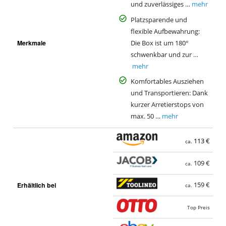
und zuverlässiges …
mehr
Platzsparende und
flexible Aufbewahrung:
Merkmale
Die Box ist um 180°
schwenkbar und zur …
mehr
Komfortables Ausziehen
und Transportieren: Dank
kurzer Arretierstops von
max. 50 …
mehr
113 €
ca.
109 €
ca.
Erhältlich bei
159 €
ca.
Top Preis