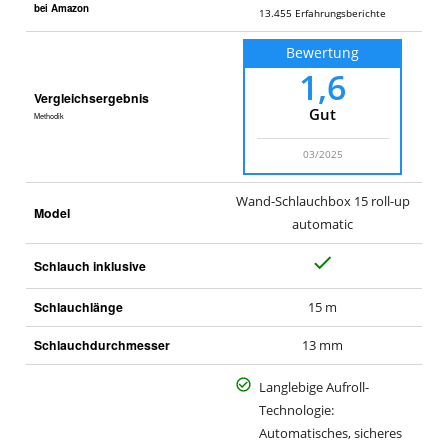
r.
bei Amazon
13.455
Erfahrungsberichte
d
Bewertung
e
1,6
Vergleichsergebnis
Gut
Methodik
03/2025
Wand-Schlauchbox 15 roll-up
Model
automatic
J
Schlauch inklusive
a
Schlauchlänge
15 m
Schlauchdurchmesser
13 mm
Langlebige Aufroll-
Technologie:
Automatisches, sicheres