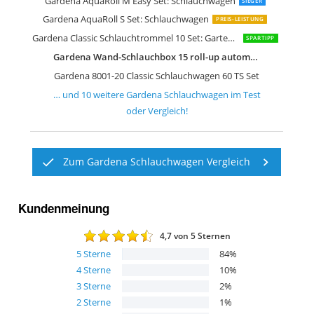
Gardena AquaRoll M Easy Set: Schlauchwagen
SIEGER
Gardena AquaRoll S Set: Schlauchwagen
PREIS-LEISTUNG
Gardena Classic Schlauchtrommel 10 Set: Gartenschlauchset
SPARTIPP
Gardena Wand-Schlauchbox 15 roll-up automatic: Schwenkbare Schlauchtrommel
Gardena 8001-20 Classic Schlauchwagen 60 TS Set
… und
10
weitere
Gardena Schlauchwagen
im Test
oder Vergleich!
Zum Gardena Schlauchwagen Vergleich
Kundenmeinung
4,7
von 5 Sternen
5
Sterne
84
%
4
Sterne
10
%
3
Sterne
2
%
2
Sterne
1
%