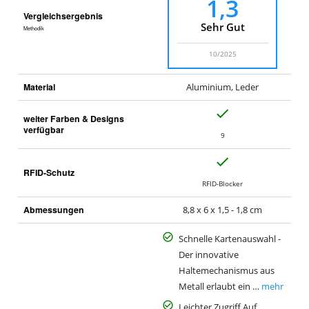
1,3
Vergleichsergebnis
Sehr Gut
Methodik
10/2025
Material
Aluminium, Leder
J
weiter Farben & Designs
a
verfügbar
9
J
RFID-Schutz
a
RFID-Blocker
Abmessungen
8,8 x 6 x 1,5 - 1,8 cm
Schnelle Kartenauswahl -
Der innovative
Haltemechanismus aus
Metall erlaubt ein …
mehr
Leichter Zugriff Auf