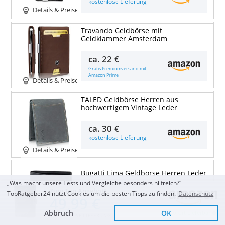
kostenlose Lieferung
Details & Preise
Travando Geldbörse mit
Geldklammer Amsterdam
ca.
22 €
Gratis Premiumversand mit
Amazon Prime
Details & Preise
TALED Geldbörse Herren aus
hochwertigem Vintage Leder
ca.
30 €
kostenlose Lieferung
Details & Preise
Bugatti Lima Geldbörse Herren Leder
„Was macht unsere Tests und Vergleiche besonders hilfreich?“
Zum Top Angebot
TopRatgeber24 nutzt Cookies um die besten Tipps zu finden.
Datenschutz
ca.
35 €
49,99 €
kostenlose Lieferung
Abbruch
OK
Sofort Lieferbar
KOSTENLOSE LIEFERUNG
Details & Preise