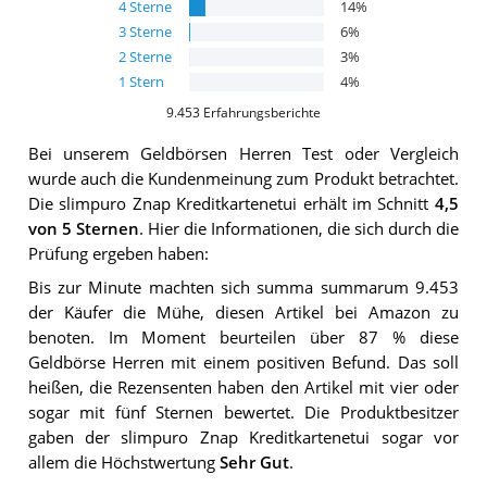
4
Sterne
14
%
3
Sterne
6
%
2
Sterne
3
%
1
Stern
4
%
9.453
Erfahrungsberichte
Bei unserem
Geldbörsen Herren
Test oder Vergleich
wurde auch die Kundenmeinung zum Produkt betrachtet.
Die
slimpuro Znap Kreditkartenetui
erhält im Schnitt
4,5
von 5 Sternen
. Hier die Informationen, die sich durch die
Prüfung ergeben haben:
Bis zur Minute machten sich summa summarum 9.453
der Käufer die Mühe, diesen Artikel bei Amazon zu
benoten. Im Moment beurteilen über 87 % diese
Geldbörse Herren mit einem positiven Befund. Das soll
heißen, die Rezensenten haben den Artikel mit vier oder
sogar mit fünf Sternen bewertet. Die Produktbesitzer
gaben der slimpuro Znap Kreditkartenetui sogar vor
allem die Höchstwertung
Sehr Gut
.