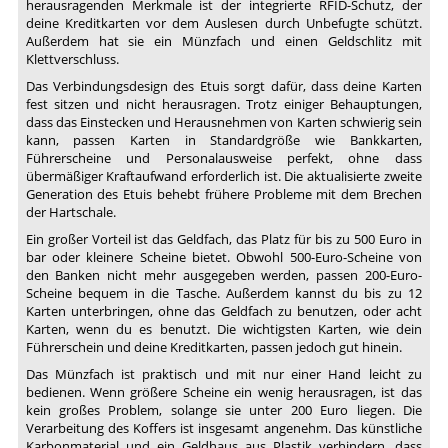
herausragenden Merkmale ist der integrierte RFID-Schutz, der
deine Kreditkarten vor dem Auslesen durch Unbefugte schützt.
Außerdem hat sie ein Münzfach und einen Geldschlitz mit
Klettverschluss.
Das Verbindungsdesign des Etuis sorgt dafür, dass deine Karten
fest sitzen und nicht herausragen. Trotz einiger Behauptungen,
dass das Einstecken und Herausnehmen von Karten schwierig sein
kann, passen Karten in Standardgröße wie Bankkarten,
Führerscheine und Personalausweise perfekt, ohne dass
übermäßiger Kraftaufwand erforderlich ist. Die aktualisierte zweite
Generation des Etuis behebt frühere Probleme mit dem Brechen
der Hartschale.
Ein großer Vorteil ist das Geldfach, das Platz für bis zu 500 Euro in
bar oder kleinere Scheine bietet. Obwohl 500-Euro-Scheine von
den Banken nicht mehr ausgegeben werden, passen 200-Euro-
Scheine bequem in die Tasche. Außerdem kannst du bis zu 12
Karten unterbringen, ohne das Geldfach zu benutzen, oder acht
Karten, wenn du es benutzt. Die wichtigsten Karten, wie dein
Führerschein und deine Kreditkarten, passen jedoch gut hinein.
Das Münzfach ist praktisch und mit nur einer Hand leicht zu
bedienen. Wenn größere Scheine ein wenig herausragen, ist das
kein großes Problem, solange sie unter 200 Euro liegen. Die
Verarbeitung des Koffers ist insgesamt angenehm. Das künstliche
Karbonmaterial und ein Geldhaus aus Plastik verhindern, dass