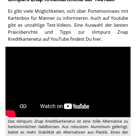
Es gibt viele Möglichkeiten, sich über Portemonnaies mit
Kartenbox für Männer zu informieren. Auch auf Youtube
gibt es unzählige Test-Videos. Eine Auswahl der besten
Praxisberichte und Tipps zur slimpuro Znap
Kreditkartenetui auf YouTube findest Du hier.
Video:
ZNAP
Kreditkartenetui
von
SLIMPURO
Das slimpuro Znap Kreditkartenetui ist eine tolle Alternative zu
herkömmlichen Geldbörsen. Aus robustem Aluminium gefertigt,
bietet es mehr Stabilität als Alternativen aus Plastik. Eines der