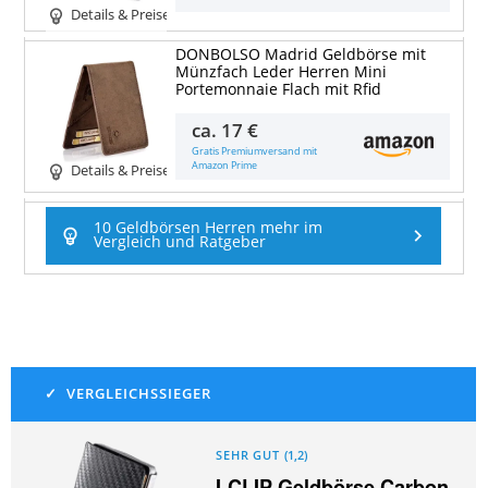
Details & Preise
DONBOLSO Madrid Geldbörse mit
Münzfach Leder Herren Mini
Portemonnaie Flach mit Rfid
ca.
17 €
Gratis Premiumversand mit
Amazon Prime
Details & Preise
10 Geldbörsen Herren mehr im
Vergleich und Ratgeber
SEHR GUT
(
1,2
)
I-CLIP Geldbörse Carbon-