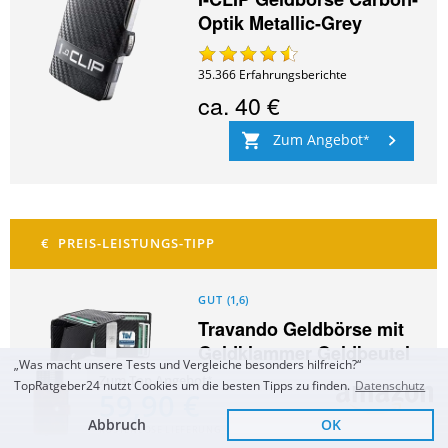
Optik Metallic-Grey
35.366
Erfahrungsberichte
ca.
40 €
Zum Angebot
GUT
(
1,6
)
Travando Geldbörse mit
Geldklammer Geldbeutel
„Was macht unsere Tests und Vergleiche besonders hilfreich?“
Männer Helsinki Slim
Zum Top Angebot
TopRatgeber24 nutzt Cookies um die besten Tipps zu finden.
Datenschutz
59,90 €
Portemonnaie
Abbruch
OK
KOSTENLOSE LIEFERUNG