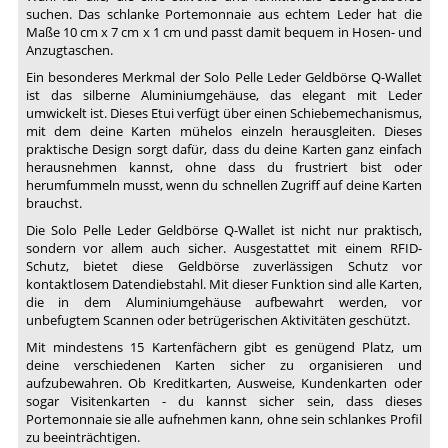
suchen. Das schlanke Portemonnaie aus echtem Leder hat die
Maße 10 cm x 7 cm x 1 cm und passt damit bequem in Hosen- und
Anzugtaschen.
Ein besonderes Merkmal der Solo Pelle Leder Geldbörse Q-Wallet
ist das silberne Aluminiumgehäuse, das elegant mit Leder
umwickelt ist. Dieses Etui verfügt über einen Schiebemechanismus,
mit dem deine Karten mühelos einzeln herausgleiten. Dieses
praktische Design sorgt dafür, dass du deine Karten ganz einfach
herausnehmen kannst, ohne dass du frustriert bist oder
herumfummeln musst, wenn du schnellen Zugriff auf deine Karten
brauchst.
Die Solo Pelle Leder Geldbörse Q-Wallet ist nicht nur praktisch,
sondern vor allem auch sicher. Ausgestattet mit einem RFID-
Schutz, bietet diese Geldbörse zuverlässigen Schutz vor
kontaktlosem Datendiebstahl. Mit dieser Funktion sind alle Karten,
die in dem Aluminiumgehäuse aufbewahrt werden, vor
unbefugtem Scannen oder betrügerischen Aktivitäten geschützt.
Mit mindestens 15 Kartenfächern gibt es genügend Platz, um
deine verschiedenen Karten sicher zu organisieren und
aufzubewahren. Ob Kreditkarten, Ausweise, Kundenkarten oder
sogar Visitenkarten - du kannst sicher sein, dass dieses
Portemonnaie sie alle aufnehmen kann, ohne sein schlankes Profil
zu beeinträchtigen.