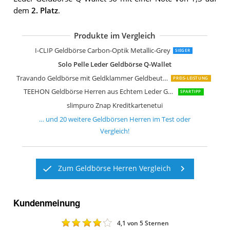
dem
2. Platz
.
Produkte im Vergleich
Znap Geldbörse Herren klein
SecWal Kartenetui mit Münzfach Dru
Secrid Portemonnaie Slimwallet Vinta
DONBOLSO Wallety NextGen Leder I S
GenTo Flaplet II Geldbörse
Bugatti Lima Geldbörse Herren Leder
camel active Münzbörse 128 702 20
TEEHON Herren-Geldbörse aus echte
camel active Melbourne Geldbörse He
Fa.Volmer Ledergeldbörse Echtleder 
Fa.Volmer Herren Leder Geldbörse b
Herren Riegel Geldbörse aus Leder
BORZ Prime Maxus I Kreditkartenetui 
I-CLIP Geldbörse Carbon-Optik Metallic-Grey
SIEGER
Solo Pelle Leder Geldbörse Q-Wallet
Travando Geldbörse mit Geldklammer Geldbeutel Männer Helsinki Slim Portemonnaie
PREIS-LEISTUNG
TEEHON Geldbörse Herren aus Echtem Leder Geldbeutel Männer im Hochformat
SPARTIPP
slimpuro Znap Kreditkartenetui
… und
20
weitere
Geldbörsen Herren
im Test oder
Vergleich!
Zum Geldbörse Herren Vergleich
Kundenmeinung
4,1
von 5 Sternen