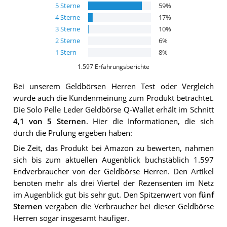
5
Sterne
59
%
4
Sterne
17
%
3
Sterne
10
%
2
Sterne
6
%
1
Stern
8
%
1.597
Erfahrungsberichte
Bei unserem
Geldbörsen Herren
Test oder Vergleich
wurde auch die Kundenmeinung zum Produkt betrachtet.
Die
Solo Pelle Leder Geldbörse Q-Wallet
erhält im Schnitt
4,1
von 5 Sternen
. Hier die Informationen, die sich
durch die Prüfung ergeben haben:
Die Zeit, das Produkt bei Amazon zu bewerten, nahmen
sich bis zum aktuellen Augenblick buchstäblich 1.597
Endverbraucher von der Geldbörse Herren. Den Artikel
benoten mehr als drei Viertel der Rezensenten im Netz
im Augenblick gut bis sehr gut. Den Spitzenwert von
fünf
Sternen
vergaben die Verbraucher bei dieser Geldbörse
Herren sogar insgesamt häufiger.