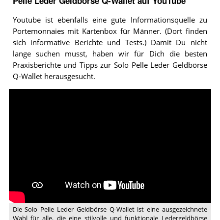
Pelle Leder Geldbörse Q-Wallet auf YouTube
Youtube ist ebenfalls eine gute Informationsquelle zu
Portemonnaies mit Kartenbox für Männer. (Dort finden
sich informative Berichte und Tests.) Damit Du nicht
lange suchen musst, haben wir für Dich die besten
Praxisberichte und Tipps zur Solo Pelle Leder Geldbörse
Q-Wallet herausgesucht.
Video:
SOLO
PELLE
Q
WALLET
Die Solo Pelle Leder Geldbörse Q-Wallet ist eine ausgezeichnete
Wahl für alle, die eine stilvolle und funktionale Ledergeldbörse