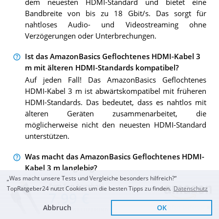
dem neuesten HDMI-Standard und bietet eine
Bandbreite von bis zu 18 Gbit/s. Das sorgt für
nahtloses Audio- und Videostreaming ohne
Verzögerungen oder Unterbrechungen.
Ist das AmazonBasics Geflochtenes HDMI-Kabel 3
m mit älteren HDMI-Standards kompatibel?
Auf jeden Fall! Das AmazonBasics Geflochtenes
HDMI-Kabel 3 m ist abwärtskompatibel mit früheren
HDMI-Standards. Das bedeutet, dass es nahtlos mit
älteren Geräten zusammenarbeitet, die
möglicherweise nicht den neuesten HDMI-Standard
unterstützen.
Was macht das AmazonBasics Geflochtenes HDMI-
Kabel 3 m langlebig?
„Was macht unsere Tests und Vergleiche besonders hilfreich?“
Das AmazonBasics Geflochtenes HDMI-Kabel 3 m
Zum Top Angebot
TopRatgeber24 nutzt Cookies um die besten Tipps zu finden.
Datenschutz
zeichnet sich durch seine Langlebigkeit aus. Es verfügt
7,99 €
über ein geflochtenes Design, das einen zusätzlichen
Abbruch
OK
Sofort Lieferbar
KOSTENLOSE LIEFERUNG
Schutz vor Abnutzung bietet. Das macht es ideal für