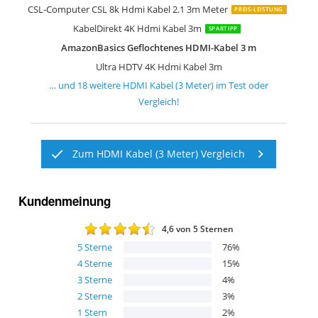
CSL-Computer CSL 8k Hdmi Kabel 2.1 3m Meter
PREIS-LEISTUNG
KabelDirekt 4K Hdmi Kabel 3m
SPARTIPP
AmazonBasics Geflochtenes HDMI-Kabel 3 m
Ultra HDTV 4K Hdmi Kabel 3m
… und
18
weitere
HDMI Kabel (3 Meter)
im Test oder
Vergleich!
Zum HDMI Kabel (3 Meter) Vergleich
Kundenmeinung
4,6
von 5 Sternen
5
Sterne
76
%
4
Sterne
15
%
3
Sterne
4
%
2
Sterne
3
%
1
Stern
2
%