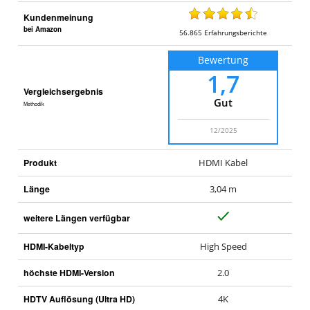
Kundenmeinung
bei Amazon
56.865
Erfahrungsberichte
Bewertung
1,7
Vergleichsergebnis
Gut
Methodik
12/2025
Produkt
HDMI Kabel
Länge
3,04 m
J
weitere Längen verfügbar
a
HDMI-Kabeltyp
High Speed
höchste HDMI-Version
2.0
HDTV Auflösung (Ultra HD)
4K