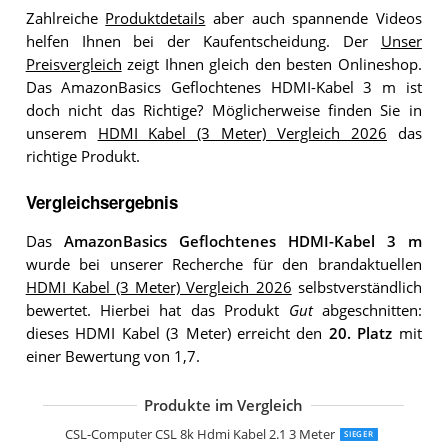
Zahlreiche
Produktdetails
aber auch spannende Videos
helfen Ihnen bei der Kaufentscheidung. Der
Unser
Preisvergleich
zeigt Ihnen gleich den besten Onlineshop.
Das AmazonBasics Geflochtenes HDMI-Kabel 3 m ist
doch nicht das Richtige? Möglicherweise finden Sie in
unserem
HDMI Kabel (3 Meter) Vergleich 2026
das
richtige Produkt.
Vergleichsergebnis
Das
AmazonBasics Geflochtenes HDMI-Kabel 3 m
wurde bei unserer Recherche für den brandaktuellen
HDMI Kabel (3 Meter) Vergleich 2026
selbstverständlich
bewertet. Hierbei hat das Produkt
Gut
abgeschnitten:
dieses HDMI Kabel (3 Meter) erreicht den
20. Platz
mit
einer Bewertung von 1,7.
Produkte im Vergleich
KabelDirekt 8K 4K Hdmi Kabel HDMI 2
KabelDirekt 4K Hdmi Kabel 3m Pro Ser
8K Hdmi Kabel 2.1
3m 8K Hdmi Kabel 2.1
UGREEN 8k Hdmi Kabel 2.1
Ultra HD 4k@60Hz Hdmi Kabel 1.4a / 
Toptrend 4K Hdmi Kabel 3,63m
ConnBull 8K 4K Hdmi 120Hz Kabel 3m
deleyCON 3m Hdmi Kabel Hdmi 2.0
IBRA Hdmi Kabel 2.0/1.4a 3m
Syncwire Hdmi Kabel SW-HD075 3m
3M 8K Hdmi Kable 2.1-8K@60Hz
Hama High Speed HDMI-Kabel 3m
Hama HDMI-Kabel 3m
CSL-Computer CSL 8k Hdmi Kabel 2.1 3 Meter
SIEGER