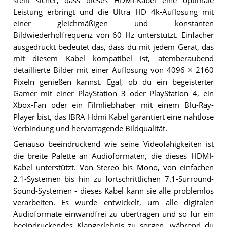
stellt sicher, dass dieses HDMI-Kabel eine optimale
Leistung erbringt und die Ultra HD 4k-Auflösung mit
einer gleichmäßigen und konstanten
Bildwiederholfrequenz von 60 Hz unterstützt. Einfacher
ausgedrückt bedeutet das, dass du mit jedem Gerät, das
mit diesem Kabel kompatibel ist, atemberaubend
detaillierte Bilder mit einer Auflösung von 4096 × 2160
Pixeln genießen kannst. Egal, ob du ein begeisterter
Gamer mit einer PlayStation 3 oder PlayStation 4, ein
Xbox-Fan oder ein Filmliebhaber mit einem Blu-Ray-
Player bist, das IBRA Hdmi Kabel garantiert eine nahtlose
Verbindung und hervorragende Bildqualität.
Genauso beeindruckend wie seine Videofähigkeiten ist
die breite Palette an Audioformaten, die dieses HDMI-
Kabel unterstützt. Von Stereo bis Mono, von einfachen
2.1-Systemen bis hin zu fortschrittlichen 7.1-Surround-
Sound-Systemen - dieses Kabel kann sie alle problemlos
verarbeiten. Es wurde entwickelt, um alle digitalen
Audioformate einwandfrei zu übertragen und so für ein
beeindruckendes Klangerlebnis zu sorgen, während du