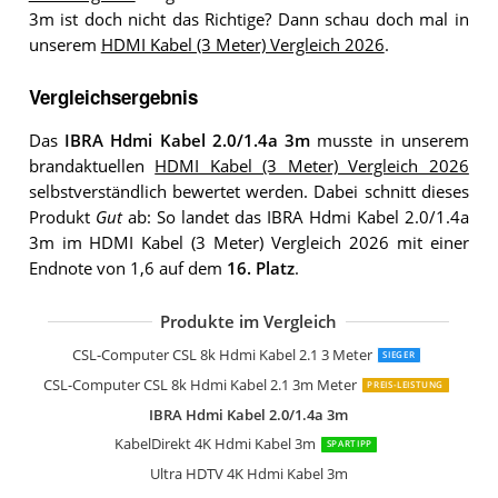
3m ist doch nicht das Richtige? Dann schau doch mal in
unserem
HDMI Kabel (3 Meter) Vergleich 2026
.
Vergleichsergebnis
Das
IBRA Hdmi Kabel 2.0/1.4a 3m
musste in unserem
brandaktuellen
HDMI Kabel (3 Meter) Vergleich 2026
selbstverständlich bewertet werden. Dabei schnitt dieses
Produkt
Gut
ab: So landet das IBRA Hdmi Kabel 2.0/1.4a
3m im HDMI Kabel (3 Meter) Vergleich 2026 mit einer
Endnote von 1,6 auf dem
16. Platz
.
Produkte im Vergleich
KabelDirekt 8K 4K Hdmi Kabel HDMI 2
KabelDirekt 4K Hdmi Kabel 3m Pro Ser
8K Hdmi Kabel 2.1
3m 8K Hdmi Kabel 2.1
UGREEN 8k Hdmi Kabel 2.1
Ultra HD 4k@60Hz Hdmi Kabel 1.4a / 
Toptrend 4K Hdmi Kabel 3,63m
ConnBull 8K 4K Hdmi 120Hz Kabel 3m
deleyCON 3m Hdmi Kabel Hdmi 2.0
Syncwire Hdmi Kabel SW-HD075 3m
AmazonBasics Geflochtenes HDMI-Ka
3M 8K Hdmi Kable 2.1-8K@60Hz
Hama High Speed HDMI-Kabel 3m
Hama HDMI-Kabel 3m
CSL-Computer CSL 8k Hdmi Kabel 2.1 3 Meter
SIEGER
CSL-Computer CSL 8k Hdmi Kabel 2.1 3m Meter
PREIS-LEISTUNG
IBRA Hdmi Kabel 2.0/1.4a 3m
KabelDirekt 4K Hdmi Kabel 3m
SPARTIPP
Ultra HDTV 4K Hdmi Kabel 3m