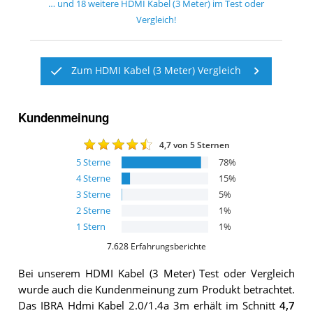
… und
18
weitere
HDMI Kabel (3 Meter)
im Test oder
Vergleich!
Zum HDMI Kabel (3 Meter) Vergleich
Kundenmeinung
4,7
von 5 Sternen
5
Sterne
78
%
4
Sterne
15
%
3
Sterne
5
%
2
Sterne
1
%
1
Stern
1
%
7.628
Erfahrungsberichte
Bei unserem
HDMI Kabel (3 Meter)
Test oder Vergleich
wurde auch die Kundenmeinung zum Produkt betrachtet.
Das
IBRA Hdmi Kabel 2.0/1.4a 3m
erhält im Schnitt
4,7