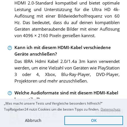
HDMI 2.0-Standard kompatibel und bietet optimale
Leistung und Unterstützung für die Ultra HD 4k-
Auflösung mit einer Bildwiederholfrequenz von 60
Hz. Das bedeutet, dass du auf deinen kompatiblen
Geräten atemberaubende Bilder mit einer Auflösung
von 4096 × 2160 Pixeln genießen kannst.
Kann ich mit diesem HDMI-Kabel verschiedene
Geräte anschließen?
Das IBRA Hdmi Kabel 2.0/1.4a 3m kann verwendet
werden, um eine Vielzahl von Geräten wie PlayStation
3 oder 4, Xbox, Blu-Ray-Player, DVD-Player,
Projektoren und mehr anzuschließen.
Welche Audioformate sind mit diesem HDMI-Kabel
kompatibel?
„Was macht unsere Tests und Vergleiche besonders hilfreich?“
Dieses HDMI-Kabel unterstützt verschiedene
Zum Top Angebot
TopRatgeber24 nutzt Cookies um die besten Tipps zu finden.
Datenschutz
19,02 €
Audioformate wie Stereo, Mono, 2.1, 5.1 und sogar
bis zu 7.1 Surround-Sound-Systeme. Es sorgt für ein
Abbruch
OK
KOSTENLOSE LIEFERUNG
beeindruckendes Audioerlebnis beim Ansehen von