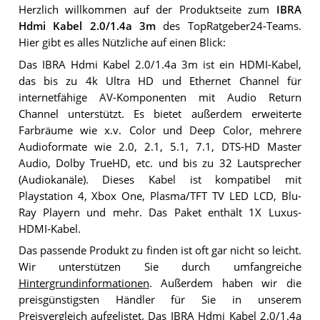
Herzlich willkommen auf der Produktseite zum
IBRA
Hdmi Kabel 2.0/1.4a 3m
des TopRatgeber24-Teams.
Hier gibt es alles Nützliche auf einen Blick:
Das IBRA Hdmi Kabel 2.0/1.4a 3m ist ein HDMI-Kabel,
das bis zu 4k Ultra HD und Ethernet Channel für
internetfähige AV-Komponenten mit Audio Return
Channel unterstützt. Es bietet außerdem erweiterte
Farbräume wie x.v. Color und Deep Color, mehrere
Audioformate wie 2.0, 2.1, 5.1, 7.1, DTS-HD Master
Audio, Dolby TrueHD, etc. und bis zu 32 Lautsprecher
(Audiokanäle). Dieses Kabel ist kompatibel mit
Playstation 4, Xbox One, Plasma/TFT TV LED LCD, Blu-
Ray Playern und mehr. Das Paket enthält 1X Luxus-
HDMI-Kabel.
Das passende Produkt zu finden ist oft gar nicht so leicht.
Wir unterstützen Sie durch umfangreiche
Hintergrundinformationen
. Außerdem haben wir die
preisgünstigsten Händler für Sie in unserem
Preisvergleich
aufgelistet. Das IBRA Hdmi Kabel 2.0/1.4a