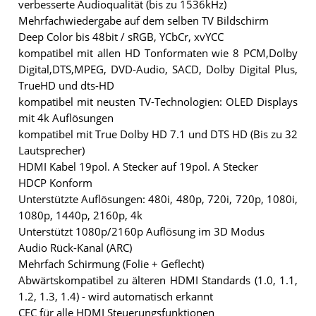
verbesserte Audioqualität (bis zu 1536kHz)
Mehrfachwiedergabe auf dem selben TV Bildschirm
Deep Color bis 48bit / sRGB, YCbCr, xvYCC
kompatibel mit allen HD Tonformaten wie 8 PCM,Dolby
Digital,DTS,MPEG, DVD-Audio, SACD, Dolby Digital Plus,
TrueHD und dts-HD
kompatibel mit neusten TV-Technologien: OLED Displays
mit 4k Auflösungen
kompatibel mit True Dolby HD 7.1 und DTS HD (Bis zu 32
Lautsprecher)
HDMI Kabel 19pol. A Stecker auf 19pol. A Stecker
HDCP Konform
Unterstützte Auflösungen: 480i, 480p, 720i, 720p, 1080i,
1080p, 1440p, 2160p, 4k
Unterstützt 1080p/2160p Auflösung im 3D Modus
Audio Rück-Kanal (ARC)
Mehrfach Schirmung (Folie + Geflecht)
Abwärtskompatibel zu älteren HDMI Standards (1.0, 1.1,
1.2, 1.3, 1.4) - wird automatisch erkannt
CEC für alle HDMI Steuerungsfunktionen