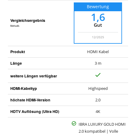
Bewertung
1,6
Vergleichsergebnis
Gut
Methodik
12/2025
Produkt
HDMI Kabel
Länge
3 m
J
weitere Längen verfügbar
a
HDMI-Kabeltyp
Highspeed
höchste HDMI-Version
2.0
HDTV Auflösung (Ultra HD)
4K
IBRA LUXURY GOLD HDMI
2.0 kompatibel | Volle