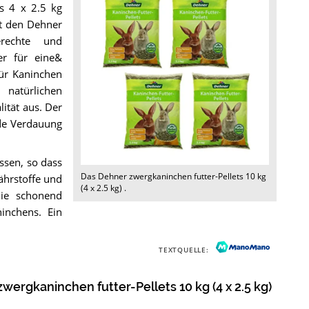
ts 4 x 2.5 kg
it den Dehner
erechte und
er für eine&
ür Kaninchen
 natürlichen
lität aus. Der
nde Verdauung
ssen, so dass
Das
Dehner zwergkaninchen futter-Pellets 10 kg
ährstoffe und
(4 x 2.5 kg)
.
ie schonend
inchens. Ein
TEXTQUELLE:
wergkaninchen futter-Pellets 10 kg (4 x 2.5 kg)