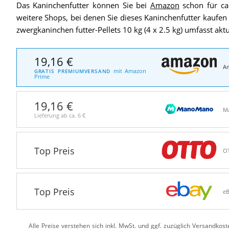
Das Kaninchenfutter können Sie bei
Amazon
schon für ca.
weitere Shops, bei denen Sie dieses Kaninchenfutter kaufen
zwergkaninchen futter-Pellets 10 kg (4 x 2.5 kg) umfasst akt
19,16 €
A
mit Amazon
GRATIS PREMIUMVERSAND
Prime
19,16 €
M
Lieferung ab ca.
6 €
Top Preis
O
Top Preis
e
Alle Preise verstehen sich inkl. MwSt. und ggf. zuzüglich Versandkos