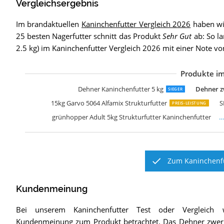
Vergleichsergebnis
Im brandaktuellen
Kaninchenfutter Vergleich 2026
haben wir
25 besten Nagerfutter schnitt das Produkt
Sehr Gut
ab: So la
2.5 kg) im Kaninchenfutter Vergleich 2026 mit einer Note v
Produkte im
W
L
G
d
d
b
D
V
E
R
S
S
G
P
V
L
d
W
p
C
Dehner Kaninchenfutter 5 kg
Dehner zw
SIEGER
15kg Garvo 5064 Alfamix Strukturfutter
S
PREIS-LEISTUNG
grünhopper Adult 5kg Strukturfutter Kaninchenfutter
…
Zum Kaninchenfu
Kundenmeinung
Bei unserem
Kaninchenfutter
Test oder Vergleich 
Kundenmeinung zum Produkt betrachtet.
Das
Dehner zwerg