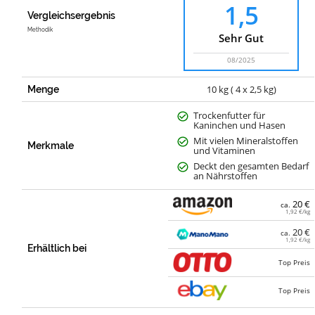
1,5
Vergleichsergebnis
Methodik
Sehr Gut
08/2025
10 kg ( 4 x 2,5 kg)
Menge
Trockenfutter für
Kaninchen und Hasen
Mit vielen Mineralstoffen
Merkmale
und Vitaminen
Deckt den gesamten Bedarf
an Nährstoffen
20 €
ca.
1,92 €/kg
20 €
ca.
1,92 €/kg
Erhältlich bei
Top Preis
Top Preis