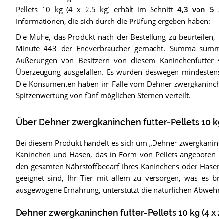
Pellets 10 kg (4 x 2.5 kg)
erhält im Schnitt
4,3
von 5 
Informationen, die sich durch die Prüfung ergeben haben:
Die Mühe, das Produkt nach der Bestellung zu beurteilen, 
Minute 443 der Endverbraucher gemacht. Summa summ
Äußerungen von Besitzern von diesem Kaninchenfutter s
Überzeugung ausgefallen. Es wurden deswegen mindestens 
Die Konsumenten haben im Falle vom Dehner zwergkaninchen fu
Spitzenwertung von fünf möglichen Sternen verteilt.
Über Dehner zwergkaninchen futter-Pellets 10 kg 
Bei diesem Produkt handelt es sich um „Dehner zwergkaninchen
Kaninchen und Hasen, das in Form von Pellets angeboten w
den gesamten Nährstoffbedarf Ihres Kaninchens oder Hasen.
geeignet sind, Ihr Tier mit allem zu versorgen, was es b
ausgewogene Ernährung, unterstützt die natürlichen Abwehr
Dehner zwergkaninchen futter-Pellets 10 kg (4 x 2