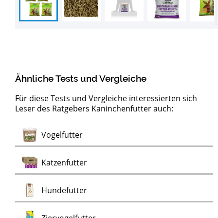
Ähnliche Tests und Vergleiche
Für diese Tests und Vergleiche interessierten sich
Leser des Ratgebers Kaninchenfutter auch:
Lebende
Test
Test
Bio Hundefutter
Mehlwürmer
Meisenknödel
Test
Vogelfutter
Test
Mehlwürmer
Test
Test
Katzenfutter
Test
Hundefutter
Test