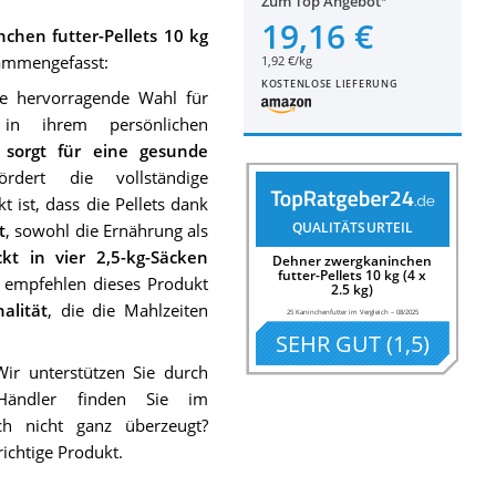
Zum Top Angebot
19,16 €
chen futter-Pellets 10 kg
sammengefasst:
1,92 €/kg
KOSTENLOSE LIEFERUNG
ne hervorragende Wahl für
 in ihrem persönlichen
 sorgt für eine gesunde
rdert die vollständige
 ist, dass die Pellets dank
QUALITÄTSURTEIL
t
, sowohl die Ernährung als
ckt in vier 2,5-kg-Säcken
Dehner zwergkaninchen
futter-Pellets 10 kg (4 x
r empfehlen dieses Produkt
2.5 kg)
alität
, die die Mahlzeiten
25 Kaninchenfutter im Vergleich
–
08/2025
SEHR GUT
(
1,5
)
Wir unterstützen Sie durch
 Händler finden Sie im
h nicht ganz überzeugt?
ichtige Produkt.