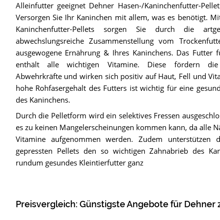
Alleinfutter geeignet Dehner Hasen-/Kaninchenfutter-Pelle
Versorgen Sie Ihr Kaninchen mit allem, was es benötigt. M
Kaninchenfutter-Pellets sorgen Sie durch die artg
abwechslungsreiche Zusammenstellung vom Trockenfutt
ausgewogene Ernährung & Ihres Kaninchens. Das Futter f
enthält alle wichtigen Vitamine. Diese fördern die
Abwehrkräfte und wirken sich positiv auf Haut, Fell und Vita
hohe Rohfasergehalt des Futters ist wichtig für eine gesu
des Kaninchens.
Durch die Pelletform wird ein selektives Fressen ausgeschlo
es zu keinen Mangelerscheinungen kommen kann, da alle N
Vitamine aufgenommen werden. Zudem unterstützen d
gepressten Pellets den so wichtigen Zahnabrieb des Kan
rundum gesundes Kleintierfutter ganz
Preisvergleich: Günstigste Angebote für
Dehner z