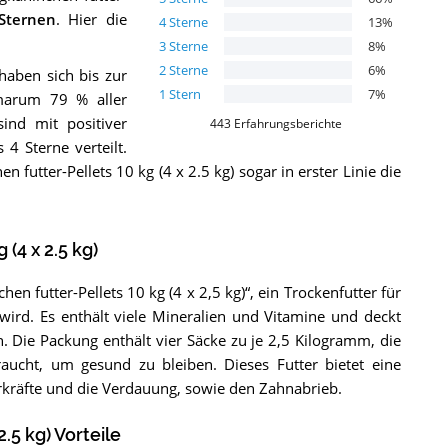
Sternen
. Hier die
4
Sterne
13
%
3
Sterne
8
%
2
Sterne
6
%
haben sich bis zur
1
Stern
7
%
arum 79 % aller
ind mit positiver
443
Erfahrungsberichte
4 Sterne verteilt.
tter-Pellets 10 kg (4 x 2.5 kg) sogar in erster Linie die
(4 x 2.5 kg)
 futter-Pellets 10 kg (4 x 2,5 kg)“, ein Trockenfutter für
ird. Es enthält viele Mineralien und Vitamine und deckt
 Die Packung enthält vier Säcke zu je 2,5 Kilogramm, die
raucht, um gesund zu bleiben. Dieses Futter bietet eine
kräfte und die Verdauung, sowie den Zahnabrieb.
.5 kg) Vorteile