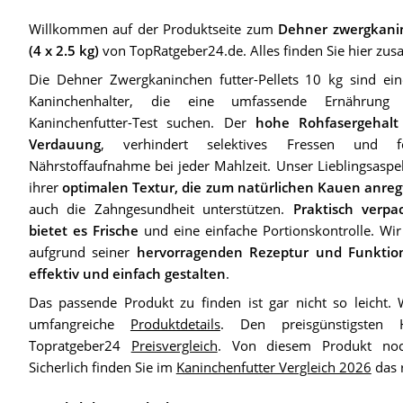
Willkommen auf der Produktseite zum
Dehner zwergkanin
(4 x 2.5 kg)
von TopRatgeber24.de. Alles finden Sie hier zu
Die Dehner Zwergkaninchen futter-Pellets 10 kg sind ei
Kaninchenhalter, die eine umfassende Ernährung
Kaninchenfutter-Test suchen. Der
hohe Rohfasergehalt
Verdauung
, verhindert selektives Fressen und fö
Nährstoffaufnahme bei jeder Mahlzeit. Unser Lieblingsaspekt
ihrer
optimalen Textur, die zum natürlichen Kauen anreg
auch die Zahngesundheit unterstützen.
Praktisch verpa
bietet es Frische
und eine einfache Portionskontrolle. Wi
aufgrund seiner
hervorragenden Rezeptur und Funktion
effektiv und einfach gestalten
.
Das passende Produkt zu finden ist gar nicht so leicht. 
umfangreiche
Produktdetails
. Den preisgünstigsten
Topratgeber24
Preisvergleich
. Von diesem Produkt noc
Sicherlich finden Sie im
Kaninchenfutter Vergleich 2026
das r