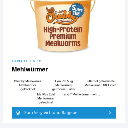
TIERFUTTER & CO.
Mehlwürmer
Chubby Mealworms
Lyra Pet 5 kg
Futterhof getrocknete
Mehlwürmer
Mehlwürmer
Mehlwürmer 10ℓ Eimer
getrocknet
getrocknet Futter
Ida Plus Edel
und 7 Mehlwürmer mehr...
Mehlwürmer
getrocknet
Zum Vergleich und Ratgeber