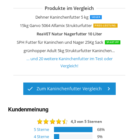
Produkte im Vergleich
Grünhopper Kraut&Rüben Kaninchenf
deukanin Basis plus 25 kg Kaninchenf
beaphar CARE+ Super Prenium-Futter 
Deuka Standard Kaninchen Pellets 25
Versele Laga Kaninchenfutter Complet
StaWa Nagerfutter SuperMix 25 kg
Garvo 15kg 5749 Kanichen Melange
Panto 712411043 Nager Krokant Pre
Versele-Laga Crispy Muesli Rabbits 10
Leimüller Hasenfutter Kaninchenfutte
deuka Hasenfutter Deukanin Nagermü
petifool Blütenzauber 1er Pack
Dehner Kaninchenfutter 5 kg
SIEGER
15kg Garvo 5064 Alfamix Strukturfutter
PREIS-LEISTUNG
ReaVET Natur Nagerfutter 10 Liter
SPH Futter für Kaninchen und Nager 25Kg Sack
SPARTIPP
grünhopper Adult 5kg Strukturfutter Kaninchenfutter
… und
20
weitere
Kaninchenfutter
im Test oder
Vergleich!
Zum Kaninchenfutter Vergleich
Kundenmeinung
4,3
von 5 Sternen
5
Sterne
68
%
4
Sterne
9
%