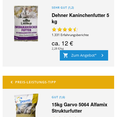
SEHR GUT
(
1,2
)
Dehner Kaninchenfutter 5
kg
1.331
Erfahrungsberichte
ca.
12 €
2,28 €/kg
Zum Angebot
GUT
(
1,6
)
15kg Garvo 5064 Alfamix
Strukturfutter