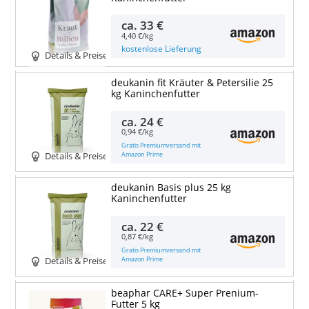
ca.
33 €
4,40 €/kg
kostenlose Lieferung
Details & Preise
deukanin fit Kräuter & Petersilie 25
kg Kaninchenfutter
ca.
24 €
0,94 €/kg
Gratis Premiumversand mit
Amazon Prime
Details & Preise
deukanin Basis plus 25 kg
Kaninchenfutter
ca.
22 €
0,87 €/kg
Gratis Premiumversand mit
Amazon Prime
Details & Preise
beaphar CARE+ Super Prenium-
Futter 5 kg