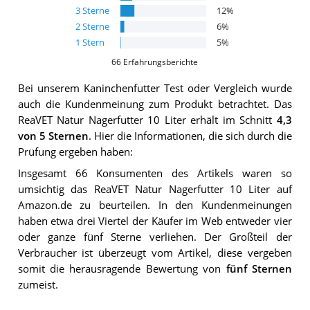
3
Sterne
12
%
2
Sterne
6
%
1
Stern
5
%
66
Erfahrungsberichte
Bei unserem
Kaninchenfutter
Test oder Vergleich wurde
auch die Kundenmeinung zum Produkt betrachtet.
Das
ReaVET Natur Nagerfutter 10 Liter
erhält im Schnitt
4,3
von 5 Sternen
. Hier die Informationen, die sich durch die
Prüfung ergeben haben:
Insgesamt 66 Konsumenten des Artikels waren so
umsichtig das ReaVET Natur Nagerfutter 10 Liter auf
Amazon.de zu beurteilen. In den Kundenmeinungen
haben etwa drei Viertel der Käufer im Web entweder vier
oder ganze fünf Sterne verliehen. Der Großteil der
Verbraucher ist überzeugt vom Artikel, diese vergeben
somit die herausragende Bewertung von
fünf Sternen
zumeist.