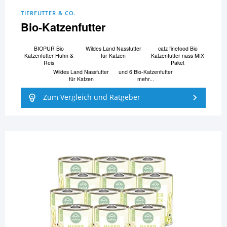
TIERFUTTER & CO.
Bio-Katzenfutter
BIOPUR Bio
Wildes Land Nassfutter
catz finefood Bio
Katzenfutter Huhn &
für Katzen
Katzenfutter nass MIX
Reis
Paket
Wildes Land Nassfutter
und 6 Bio-Katzenfutter
für Katzen
mehr...
Zum Vergleich und Ratgeber