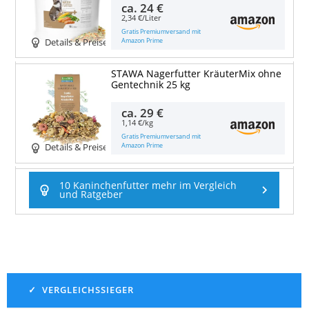
ca.
24 €
2,34 €/Liter
Gratis Premiumversand mit
Amazon Prime
Details & Preise
STAWA Nagerfutter KräuterMix ohne
Gentechnik 25 kg
ca.
29 €
1,14 €/kg
Gratis Premiumversand mit
Amazon Prime
Details & Preise
10 Kaninchenfutter mehr im Vergleich
und Ratgeber