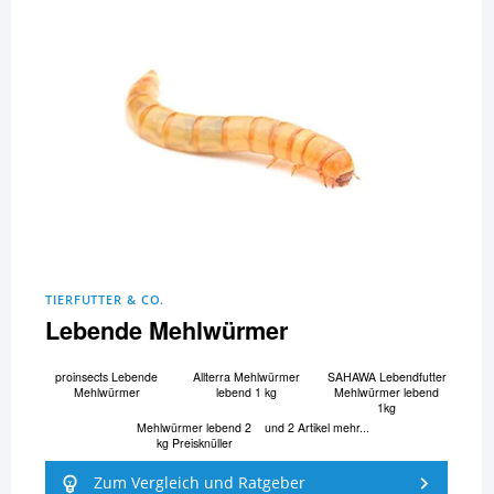
TIERFUTTER & CO.
Lebende Mehlwürmer
proinsects Lebende
Allterra Mehlwürmer
SAHAWA Lebendfutter
Mehlwürmer
lebend 1 kg
Mehlwürmer lebend
1kg
Mehlwürmer lebend 2
und 2 Artikel mehr...
kg Preisknüller
Zum Vergleich und Ratgeber