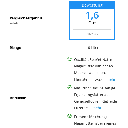
Bewertung
1,6
Vergleichsergebnis
Gut
Methodik
08/2025
Menge
10 Liter
Qualität: ReaVet Natur
Nagerfutter Kaninchen,
Meerschweinchen,
Hamster, (4,5kg) …
mehr
Natürlich: Das vielseitige
Ergänzungsfutter aus
Merkmale
Gemüseflocken, Getreide,
Luzerne …
mehr
Erlesene Mischung:
Nagerfutter ist ein reines