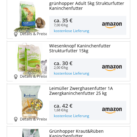
grünhopper Adult 5kg Strukturfutter
Kaninchenfutter
ca.
35 €
7,00 €/kg
kostenlose Lieferung
Details & Preise
Wiesenknopf Kaninchenfutter
Strukturfutter 15kg
ca.
30 €
2,00 €/kg
kostenlose Lieferung
Details & Preise
Leimüller Zwerghasenfutter 1A
Zwergkaninchenfutter 25 kg
ca.
42 €
1,68 €/kg
kostenlose Lieferung
Details & Preise
Grünhopper Kraut&Rüben
Kaninchenfutter