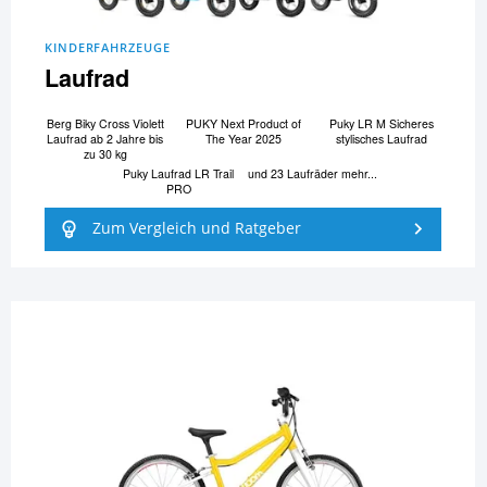
KINDERFAHRZEUGE
Laufrad
Berg Biky Cross Violett
PUKY Next Product of
Puky LR M Sicheres
Laufrad ab 2 Jahre bis
The Year 2025
stylisches Laufrad
zu 30 kg
Puky Laufrad LR Trail
und 23 Laufräder mehr...
PRO
Zum Vergleich und Ratgeber