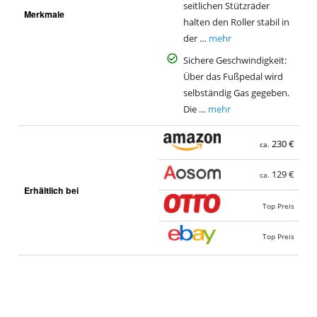
seitlichen Stützräder
Merkmale
halten den Roller stabil in
der …
mehr
Sichere Geschwindigkeit:
Über das Fußpedal wird
selbständig Gas gegeben.
Die …
mehr
230 €
ca.
129 €
ca.
Erhältlich bei
Top Preis
Top Preis