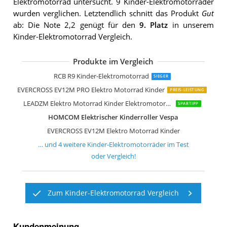
Elektromotorrad untersucht. 9 Kinder-Elektromotorräder
wurden verglichen. Letztendlich schnitt das Produkt
Gut
ab: Die Note 2,2 genügt für den
9. Platz
in unserem
Kinder-Elektromotorrad Vergleich.
Produkte im Vergleich
Oryxearth Kinder Motorrad elektrisch
EVERCROSS Elektro Motorrad Kinder
GOPLUS Kinder Motorrad 12V
RCB R9 Kinder-Elektromotorrad
SIEGER
EVERCROSS EV12M PRO Elektro Motorrad Kinder
PREIS-LEISTUNG
LEADZM Elektro Motorrad Kinder Elektromotorrad
SPARTIPP
HOMCOM Elektrischer Kinderroller Vespa
EVERCROSS EV12M Elektro Motorrad Kinder
… und
4
weitere
Kinder-Elektromotorräder
im Test
oder Vergleich!
Zum Kinder-Elektromotorrad Vergleich
Kundenmeinung