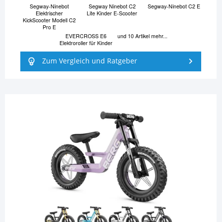
Segway-Ninebot
Segway Ninebot C2
Segway-Ninebot C2 E
Elektrischer
Lite Kinder E-Scooter
KickScooter Modell C2
Pro E
EVERCROSS E6
und 10 Artikel mehr...
Elektroroller für Kinder
Zum Vergleich und Ratgeber