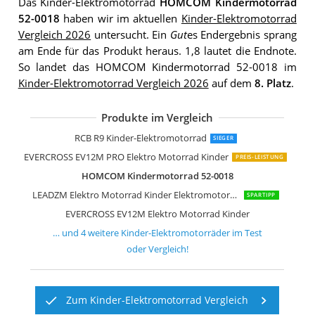
Das Kinder-Elektromotorrad
HOMCOM Kindermotorrad
52-0018
haben wir im aktuellen
Kinder-Elektromotorrad
Vergleich 2026
untersucht. Ein
Gut
es Endergebnis sprang
am Ende für das Produkt heraus. 1,8 lautet die Endnote.
So landet das HOMCOM Kindermotorrad 52-0018 im
Kinder-Elektromotorrad Vergleich 2026
auf dem
8. Platz
.
Produkte im Vergleich
Oryxearth Kinder Motorrad elektrisch
EVERCROSS Elektro Motorrad Kinder
GOPLUS Kinder Motorrad 12V
RCB R9 Kinder-Elektromotorrad
SIEGER
EVERCROSS EV12M PRO Elektro Motorrad Kinder
PREIS-LEISTUNG
HOMCOM Kindermotorrad 52-0018
LEADZM Elektro Motorrad Kinder Elektromotorrad
SPARTIPP
EVERCROSS EV12M Elektro Motorrad Kinder
… und
4
weitere
Kinder-Elektromotorräder
im Test
oder Vergleich!
Zum Kinder-Elektromotorrad Vergleich