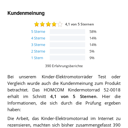
Kundenmeinung
4,1
von 5 Sternen
5
Sterne
58
%
4
Sterne
14
%
3
Sterne
14
%
2
Sterne
5
%
1
Stern
9
%
390
Erfahrungsberichte
Bei unserem
Kinder-Elektromotorräder
Test oder
Vergleich wurde auch die Kundenmeinung zum Produkt
betrachtet.
Das
HOMCOM Kindermotorrad 52-0018
erhält im Schnitt
4,1
von 5 Sternen
. Hier die
Informationen, die sich durch die Prüfung ergeben
haben:
Die Arbeit, das Kinder-Elektromotorrad im Internet zu
rezensieren, machten sich bisher zusammengefasst 390