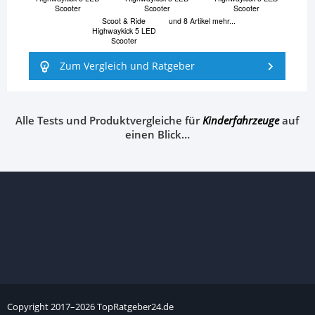
Scooter
Scooter
Scooter
Scoot & Ride
und 8 Artikel mehr...
Highwaykick 5 LED
Scooter
Zum Vergleich und Ratgeber
Alle Tests und Produktvergleiche für
Kinderfahrzeuge
auf
einen Blick…
Copyright
2017–
2026
TopRatgeber24.de