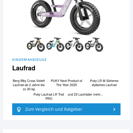
KINDERFAHRZEUGE
Laufrad
Berg Biky Cross Violett
PUKY Next Product of
Puky LR M Sicheres
Laufrad ab 2 Jahre bis
The Year 2025
stylisches Laufrad
zu 30 kg
Puky Laufrad LR Trail
und 23 Laufräder mehr...
PRO
Zum Vergleich und Ratgeber