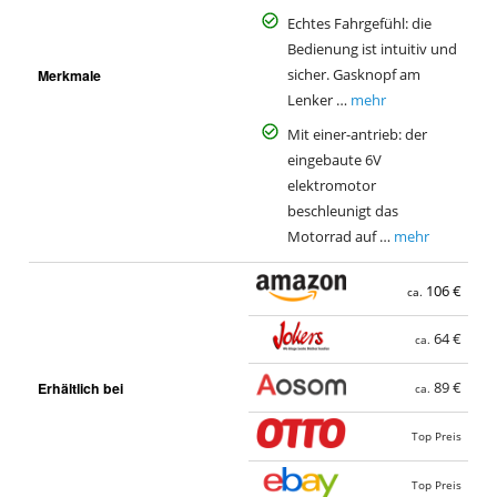
Echtes Fahrgefühl: die
Bedienung ist intuitiv und
Merkmale
sicher. Gasknopf am
Lenker …
mehr
Mit einer-antrieb: der
eingebaute 6V
elektromotor
beschleunigt das
Motorrad auf …
mehr
106 €
ca.
64 €
ca.
Erhältlich bei
89 €
ca.
Top Preis
Top Preis